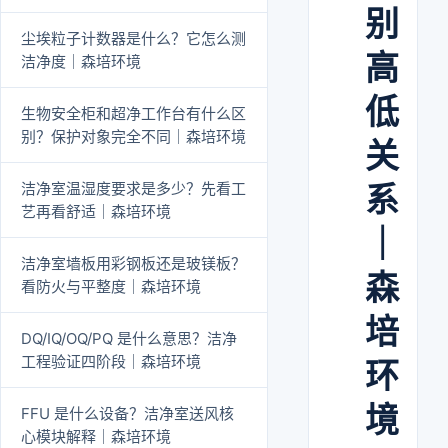
别
尘埃粒子计数器是什么？它怎么测
高
洁净度｜森培环境
低
生物安全柜和超净工作台有什么区
别？保护对象完全不同｜森培环境
关
洁净室温湿度要求是多少？先看工
系
艺再看舒适｜森培环境
｜
洁净室墙板用彩钢板还是玻镁板？
森
看防火与平整度｜森培环境
培
DQ/IQ/OQ/PQ 是什么意思？洁净
工程验证四阶段｜森培环境
环
境
FFU 是什么设备？洁净室送风核
心模块解释｜森培环境