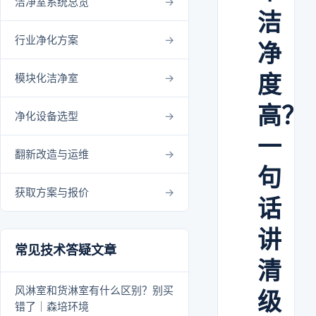
洁净室系统总览
洁
行业净化方案
净
度
模块化洁净室
高？
净化设备选型
一
翻新改造与运维
句
获取方案与报价
话
讲
常见技术答疑文章
清
风淋室和货淋室有什么区别？别买
级
错了｜森培环境