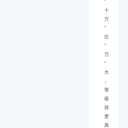
”
十
万
”
比
”
万
”
大
，
等
级
就
更
高