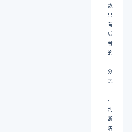
数
只
有
后
者
的
十
分
之
一
。
判
断
洁