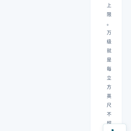
上
限
。
万
级
就
是
每
立
方
英
尺
不
超