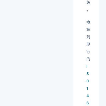
级
。
换
算
到
现
行
的
I
S
O
1
4
6