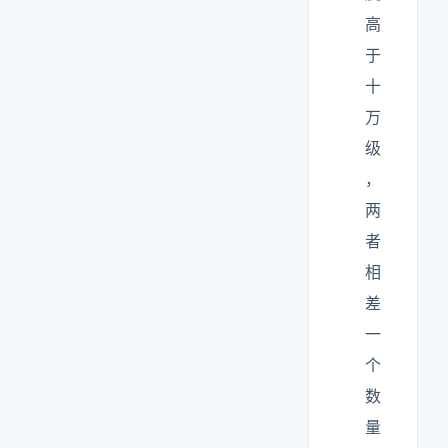
高
于
十
万
级
，
两
者
相
差
一
个
数
量