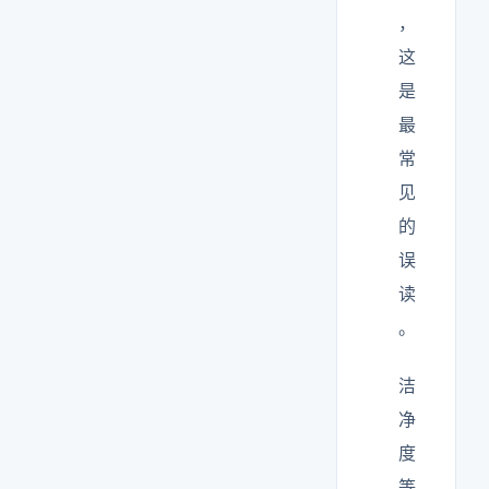
，
这
是
最
常
见
的
误
读
。
洁
净
度
等