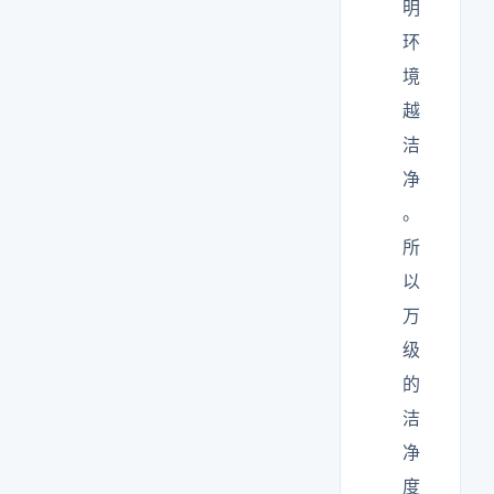
明
环
境
越
洁
净
。
所
以
万
级
的
洁
净
度