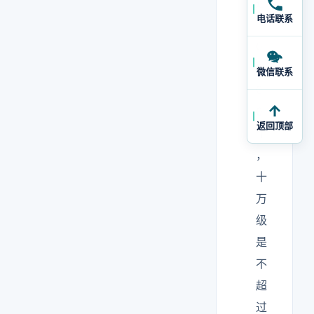
过
电话联系
1
0
0
微信联系
0
0
返回顶部
个
，
十
万
级
是
不
超
过