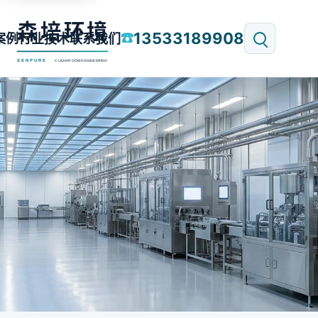
13533189908
☎
案例
行业技术
联系我们