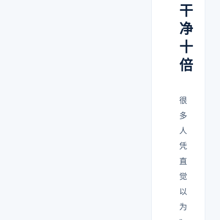
干
净
十
倍
很
多
人
凭
直
觉
以
为