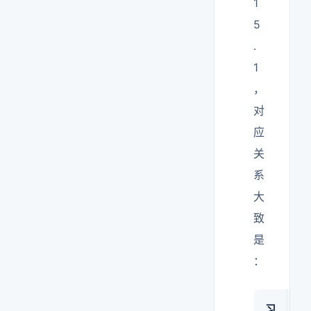
1
5
.
1
，
对
应
关
系
大
致
是
：
习
IS