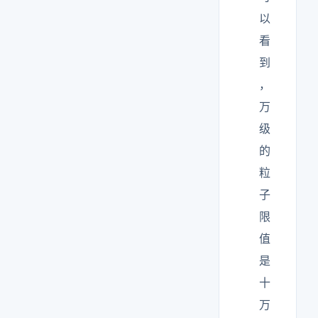
以
看
到
，
万
级
的
粒
子
限
值
是
十
万