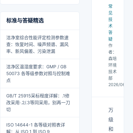
常
见
技
标准与答疑精选
术
答
洁净室综合性能评定检测参数速
疑
查：恢复时间、噪声频谱、漏风
作
率、新风偏差、污染泄漏
者：
森培
环境
洁净区温湿度要求：GMP / GB
技术
50073 各等级参数对照与控制难
部
点
2026/06/28
GB/T 25915采标程度详解：.1修
改采用·.2/.3等同采用，别再一刀
切
万
级
ISO 14644-1 各等级对照表详
和
解：从 ISO 1 到 ISO 9