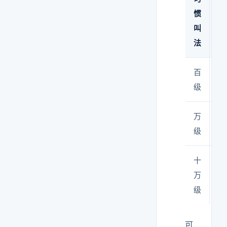
惯
14
叫
1
法
百
IS
级
级
万
IS
级
级
十
IS
万
级
级
可