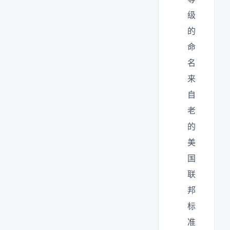
级
的
命
名
来
自
老
的
美
国
联
邦
标
准