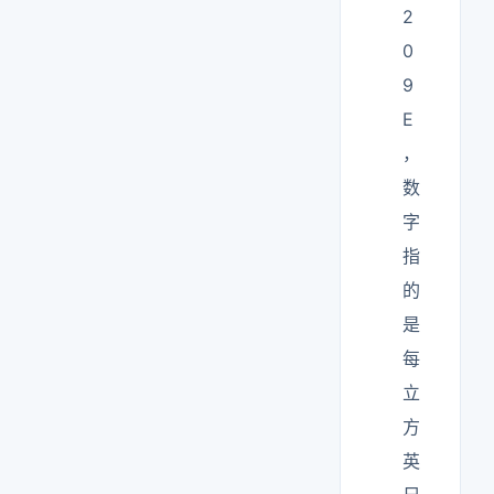
2
0
9
E
，
数
字
指
的
是
每
立
方
英