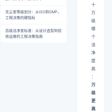
十
无尘室等级划分：从ISO到GMP，
万
工程决策的硬指标
级
哪
百级洁净室标准：从设计选型到验
收运维的工程决策指南
个
洁
净
度
高
：
万
级
更
高