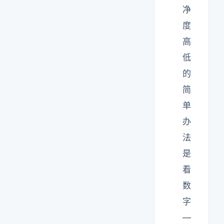
净
度
高
低
的
简
单
办
法
是
看
数
字
—