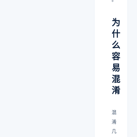
为
什
么
容
易
混
淆
混
淆
几