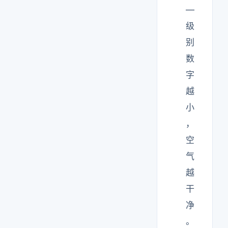
—
级
别
数
字
越
小
，
空
气
越
干
净
。