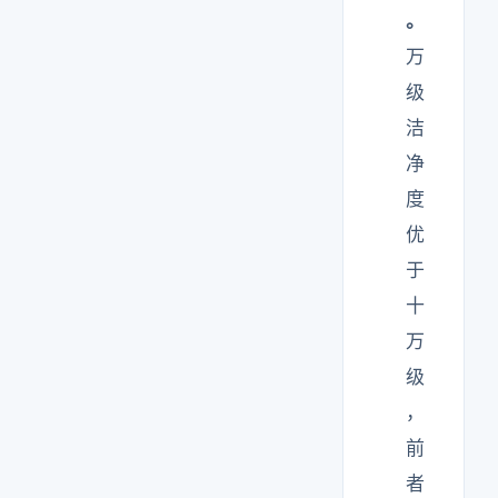
。
万
级
洁
净
度
优
于
十
万
级
，
前
者