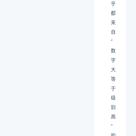
乎
都
来
自
”
数
字
大
等
于
级
别
高
”
的