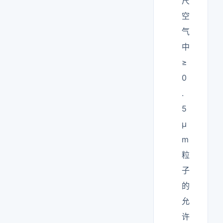
尺
空
气
中
≥
0
.
5
μ
m
粒
子
的
允
许