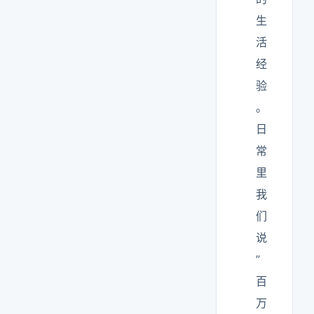
生
活
经
验
。
日
常
里
我
们
说
”
百
万