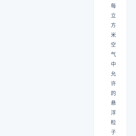
每
立
方
米
空
气
中
允
许
的
悬
浮
粒
子