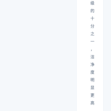
级
的
十
分
之
一
，
洁
净
度
明
显
更
高
。