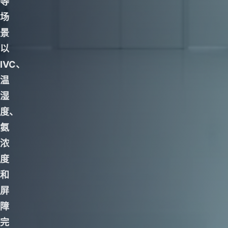
等
场
景
以
IVC、
温
湿
度、
氨
浓
度
和
屏
障
完