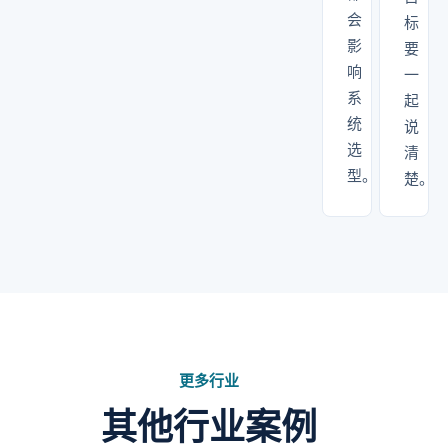
会
标
影
要
响
一
系
起
统
说
选
清
型。
楚。
更多行业
其他行业案例