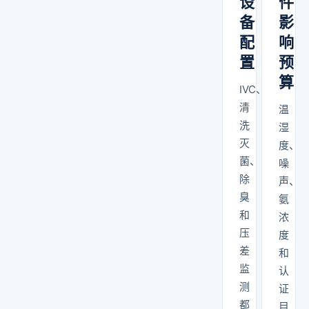
设
件
备
影
配
响
置
预
算
IVC、
清
温
洗
湿
灭
度、
菌、
噪
除
声、
臭
氨
和
浓
压
度
差
和
监
认
测
证
都
目