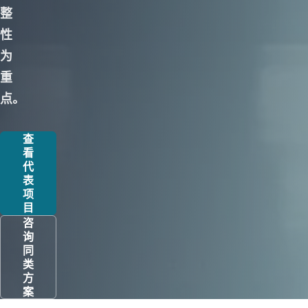
整
性
为
重
点。
查
看
代
表
项
目
咨
询
同
类
方
案