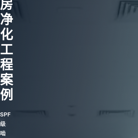
房
净
化
工
程
案
例
SPF
级
啮