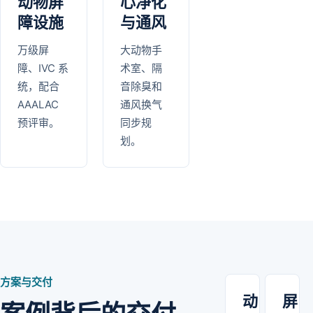
动物屏
心净化
障设施
与通风
万级屏
大动物手
障、IVC 系
术室、隔
统，配合
音除臭和
AAALAC
通风换气
预评审。
同步规
划。
方案与交付
动
屏