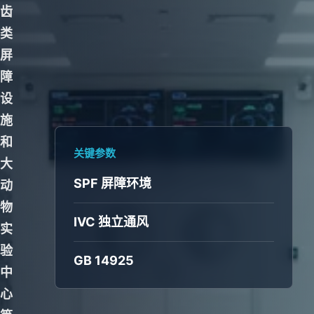
齿
类
屏
障
设
施
和
关键参数
大
SPF 屏障环境
动
物
IVC 独立通风
实
验
GB 14925
中
心