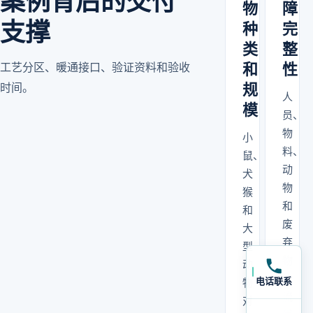
案例背后的交付
物
障
支撑
种
完
类
整
工艺分区、暖通接口、验证资料和验收
和
性
时间。
规
人
模
员、
物
小
料、
鼠、
动
犬
物
猴
和
和
废
大
弃
型
物
动
的
电话联系
物
流
对