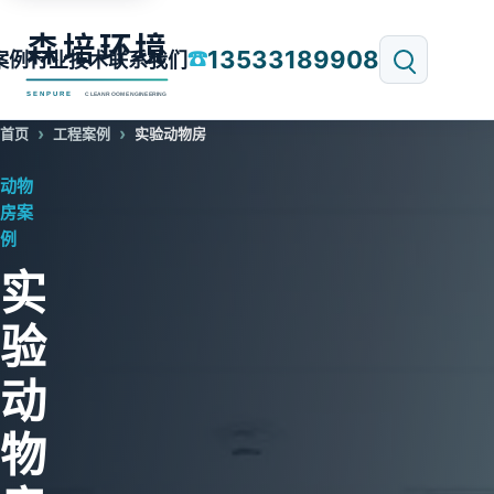
13533189908
☎
案例
行业技术
联系我们
首页
工程案例
实验动物房
动物
房案
例
实
验
动
物