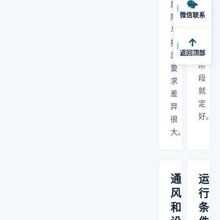
线
屏
要
微信联系
障
在
与
平
排
面
返回顶部
风
阶
要
段
求
就
差
定
异
好。
很
大。
通
运
风
行
和
条