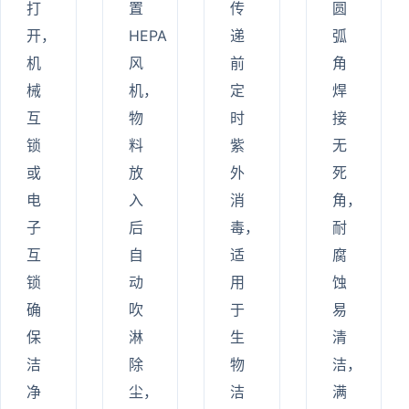
打
置
传
圆
开，
HEPA
递
弧
机
风
前
角
械
机，
定
焊
互
物
时
接
锁
料
紫
无
或
放
外
死
电
入
消
角，
子
后
毒，
耐
互
自
适
腐
锁
动
用
蚀
确
吹
于
易
保
淋
生
清
洁
除
物
洁，
净
尘，
洁
满