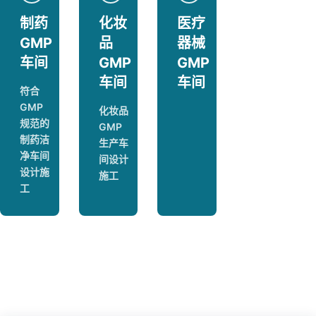
制药
化妆
医疗
GMP
品
器械
车间
GMP
GMP
车间
车间
符合
GMP
化妆品
规范的
GMP
制药洁
生产车
净车间
间设计
设计施
施工
工