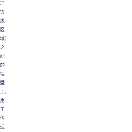
净
等
级
区
域）
之
间
的
墙
壁
上，
用
于
传
递