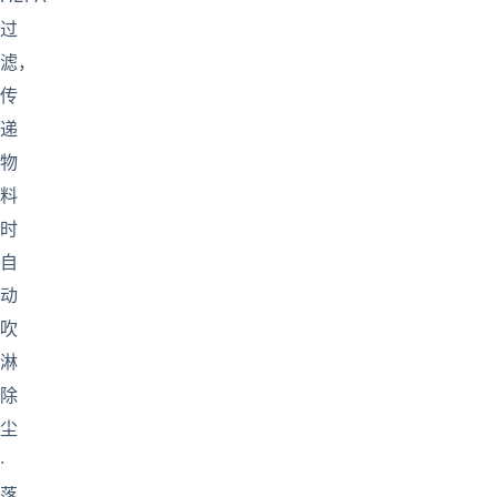
过
滤，
传
递
物
料
时
自
动
吹
淋
除
尘
·
落