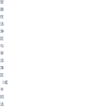
安
装
在
洁
净
区
与
非
洁
净
区
（或
不
同
洁