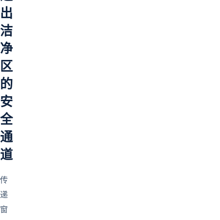
出
洁
净
区
的
安
全
通
道
传
递
窗