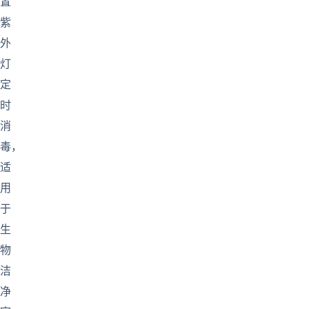
置
紫
外
灯
定
时
消
毒，
适
用
于
生
物
洁
净