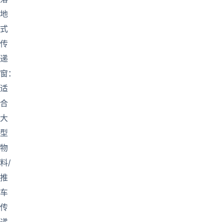
地
式
传
递
窗：
适
合
大
型
物
料/
推
车
传