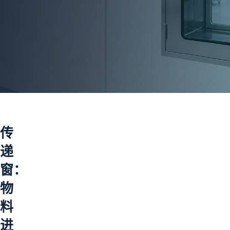
传
递
窗：
物
料
进