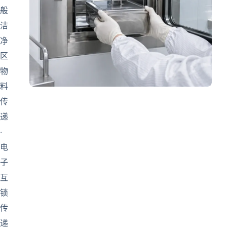
般
洁
净
区
物
料
传
递
·
电
子
互
锁
传
递