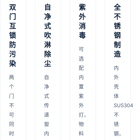
双
自
紫
全
门
净
外
不
互
式
消
锈
锁
吹
毒
钢
防
淋
制
可
污
除
造
选
染
尘
配
内
两
自
内
外
个
净
置
壳
门
式
紫
体
不
传
外
SUS304
可
递
灯，
不
同
窗
物
锈
时
内
料
钢，