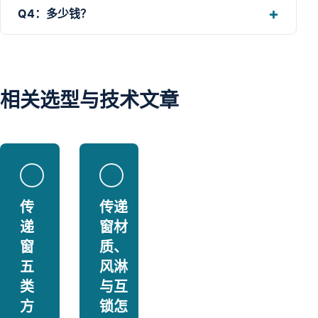
Q4：多少钱？
相关选型与技术文章
传
传递
递
窗材
窗
质、
五
风淋
类
与互
方
锁怎