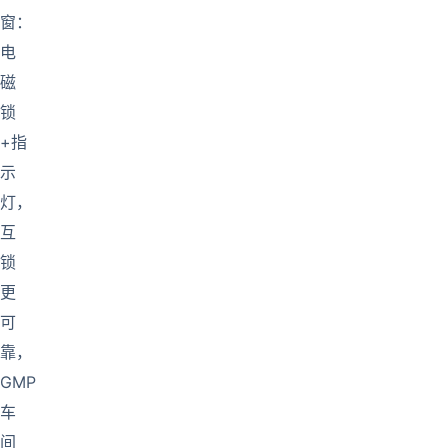
窗：
电
磁
锁
+指
示
灯，
互
锁
更
可
靠，
GMP
车
间