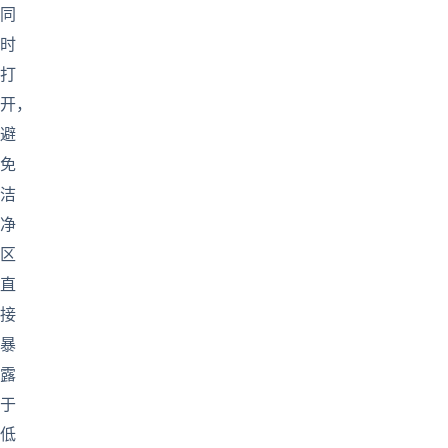
同
时
打
开，
避
免
洁
净
区
直
接
暴
露
于
低