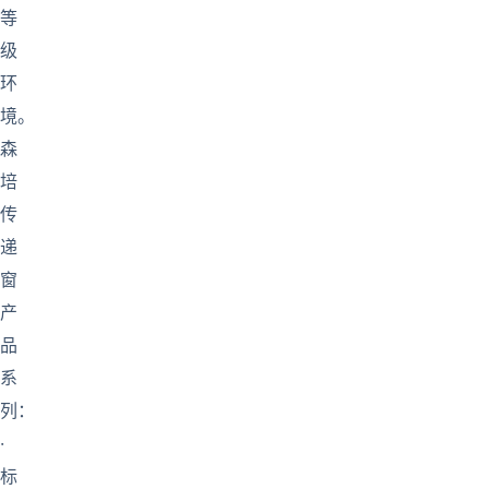
等
级
环
境。
森
培
传
递
窗
产
品
系
列：
·
标