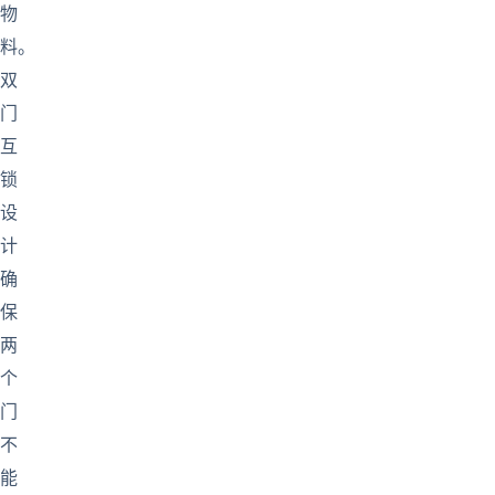
物
料。
双
门
互
锁
设
计
确
保
两
个
门
不
能