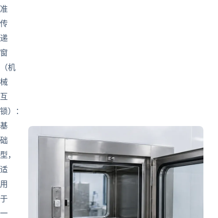
准
传
递
窗
（机
械
互
锁）：
基
础
型，
适
用
于
一