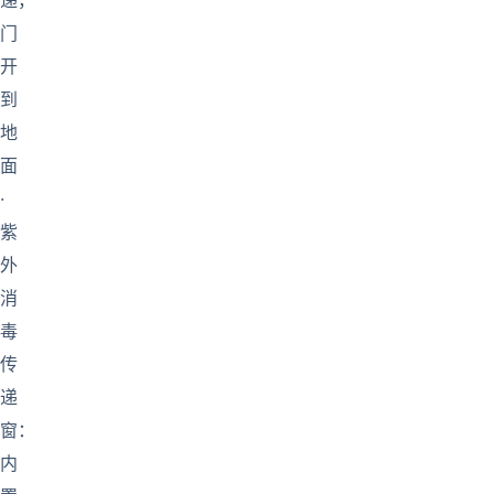
递，
门
开
到
地
面
·
紫
外
消
毒
传
递
窗：
内