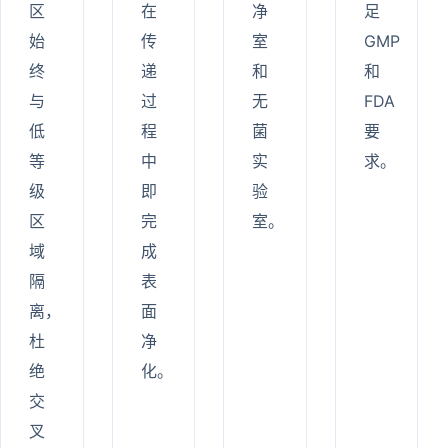
区
在
净
足
始
传
室
GMP
终
递
和
和
与
过
无
FDA
低
程
菌
要
等
中
实
求。
级
即
验
区
完
室。
域
成
隔
表
离，
面
杜
净
绝
化。
交
叉