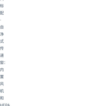
标
配
·
自
净
式
传
递
窗：
内
置
风
机
和
HEPA