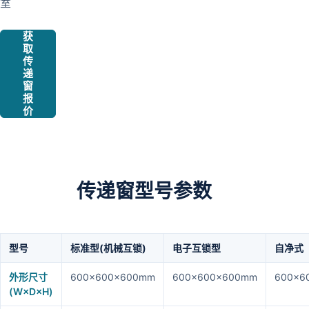
室
获
取
传
递
窗
报
价
传递窗型号参数
型号
标准型(机械互锁)
电子互锁型
自净式
外形尺寸
600×600×600mm
600×600×600mm
600×6
(W×D×H)