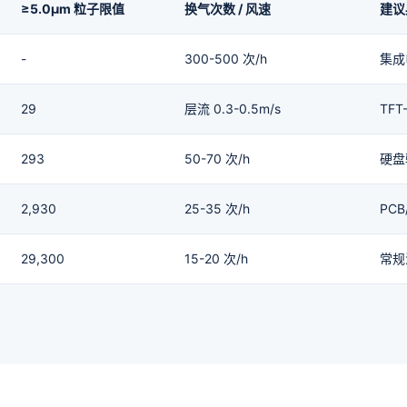
≥5.0μm 粒子限值
换气次数 / 风速
建议
-
300-500 次/h
集成
29
层流 0.3-0.5m/s
TF
293
50-70 次/h
硬盘
2,930
25-35 次/h
PC
29,300
15-20 次/h
常规