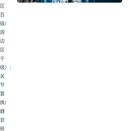
区
百
级/
周
边
区
千
级）：
关
节
置
换/
器
官
移