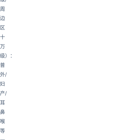
周
边
区
十
万
级）：
普
外/
妇
产/
耳
鼻
喉
等