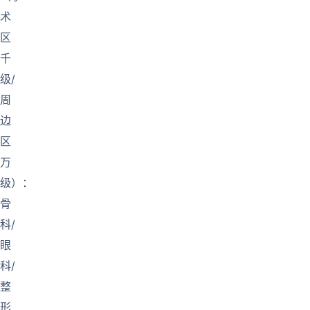
术
区
千
级/
周
边
区
万
级）：
骨
科/
眼
科/
整
形