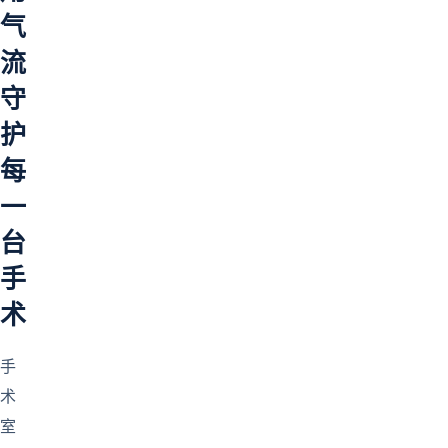
气
流
守
护
每
一
台
手
术
手
术
室