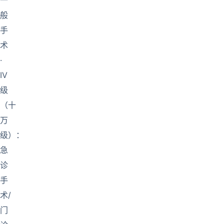
一
般
手
术
·
IV
级
（十
万
级）：
急
诊
手
术/
门