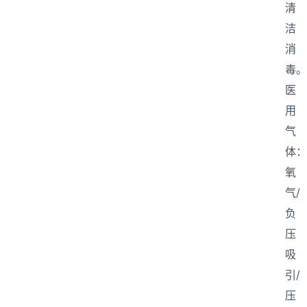
清
洁
消
毒。
医
用
气
体：
氧
气/
负
压
吸
引/
压