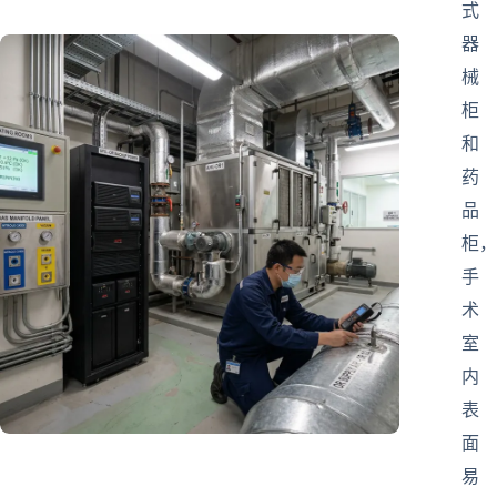
式
器
械
柜
和
药
品
柜，
手
术
室
内
表
面
易