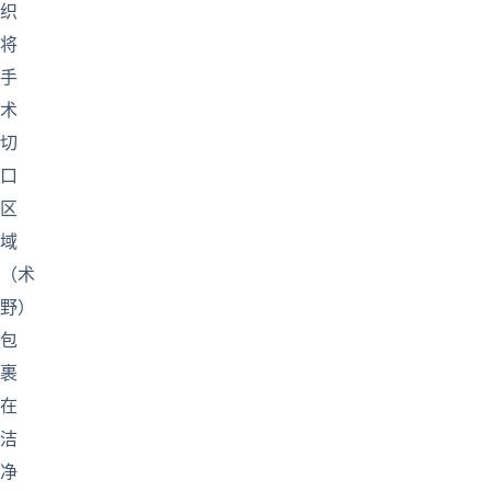
织
将
手
术
切
口
区
域
（术
野）
包
裹
在
洁
净