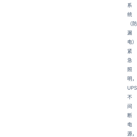
系
统
（防
漏
电）
紧
急
照
明，
UPS
不
间
断
电
源，