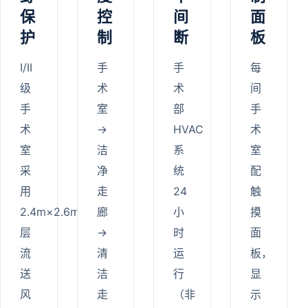
保
控
间
面
护
制
断
板
I/II
手
手
每
级
术
术
间
手
室
部
手
术
→
HVAC
术
室
洁
系
室
采
净
统
配
用
走
24
触
2.4m×2.6m
廊
小
摸
层
→
时
面
流
清
运
板，
送
洁
行
显
风
走
（非
示