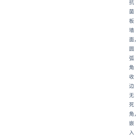
抗
菌
板
墙
面，
圆
弧
角
收
边
无
死
角，
嵌
入