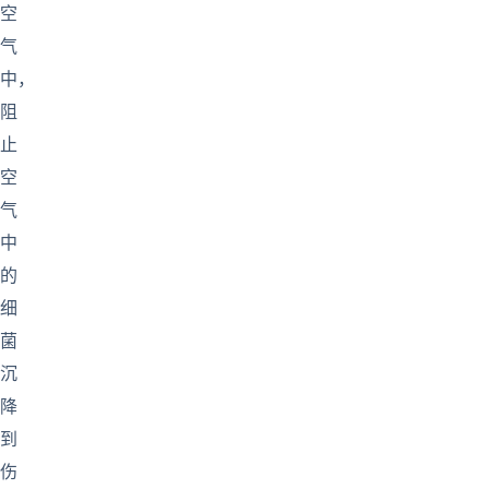
空
气
中，
阻
止
空
气
中
的
细
菌
沉
降
到
伤