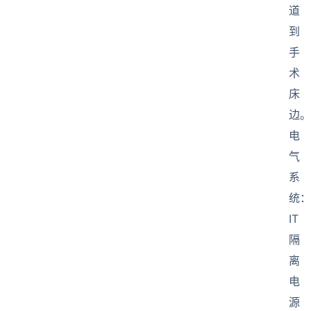
道
到
手
术
床
边。
电
气
系
统：
IT
隔
离
电
源