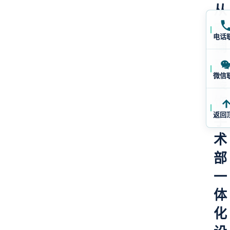
从
空
电话
调
到
微信
装
饰
返回
手
术
部
一
体
化