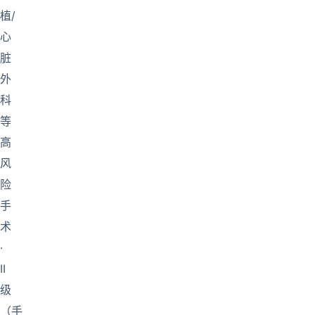
植/
心
脏
外
科
等
高
风
险
手
术
·
II
级
（手