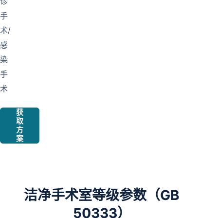
诊
手
术/
感
染
手
术
获
取
方
案
洁净手术室等级参数（GB
50333）