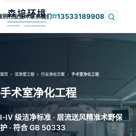
13533189908
☎
案例
行业技术
联系我们
首页
洁净室工程
行业净化方案
手术室净化工程
手术室净化工程
I-IV 级洁净标准 · 层流送风精准术野保
护 · 符合 GB 50333