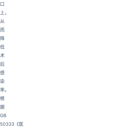
口
上，
从
而
降
低
术
后
感
染
率。
根
据
GB
50333《医