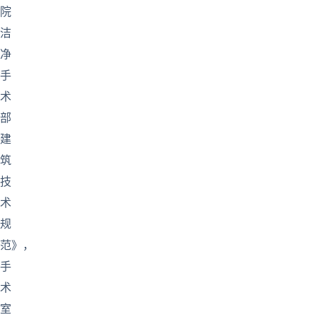
院
洁
净
手
术
部
建
筑
技
术
规
范》，
手
术
室