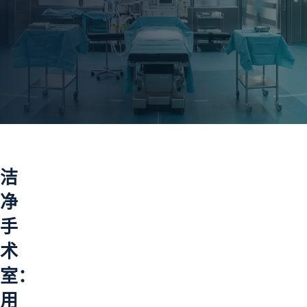
洁
净
手
术
室：
用