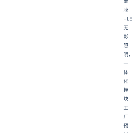
流
膜
+LE
无
影
照
明，
一
体
化
模
块
工
厂
预