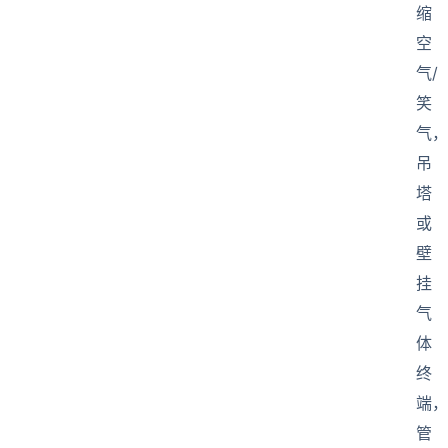
缩
空
气/
笑
气，
吊
塔
或
壁
挂
气
体
终
端，
管