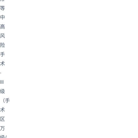
等
中
高
风
险
手
术
·
III
级
（手
术
区
万
级/