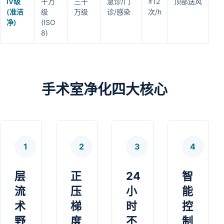
IV级
十万
三十
急诊/门
≥12
顶部送风
(准洁
级
万级
诊/感染
次/h
净)
(ISO
8)
手术室净化四大核心
1
2
3
4
层
正
24
智
流
压
小
能
术
梯
时
控
野
度
不
制