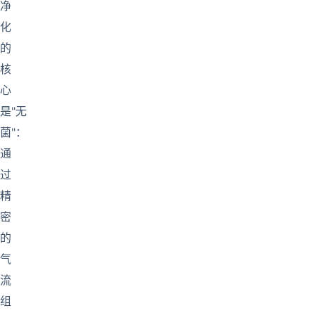
净
化
的
核
心
是"无
菌"：
通
过
精
密
的
气
流
组