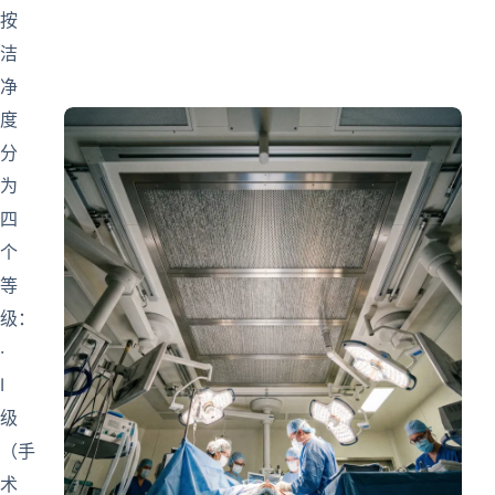
按
洁
净
度
分
为
四
个
等
级：
·
I
级
（手
术