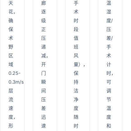
天
廊
手
温
花，
逐
术
湿
确
级
时
度/
保
正
段
压
术
压
值
差/
野
递
班
手
区
减，
风
术
域
开
量），
计
0.25-
门
保
时，
0.3m/s
瞬
持
可
层
间
洁
调
流
压
净
节
速
差
度
温
度，
迅
随
度
形
速
时
和