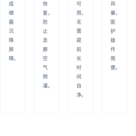
成
恢
可
风
细
复，
用，
量，
菌
防
无
医
沉
止
需
护
降
走
提
操
屏
廊
前
作
障。
空
长
简
气
时
便。
倒
间
灌。
自
净。