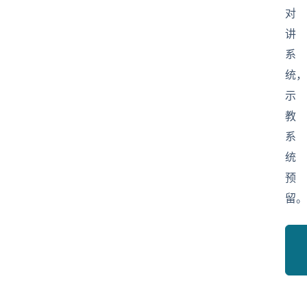
对
讲
系
统，
示
教
系
统
预
留。