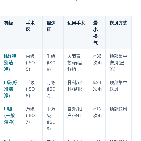
等级
手术
周边
适用手术
最
送风方式
区
区
小
换
气
I级(特
百级
千级
关节置
≥36
顶部集中
别洁
(ISO
(ISO
换/器官
次/h
送风(层
净)
5)
6)
移植
流)
II级(标
千级
万级
骨科/眼
≥24
顶部集中
准洁
(ISO
(ISO
科/整形
次/h
送风
净)
6)
7)
III级
万级
十万
普外/妇
≥18
顶部送风
(一般
(ISO
级
产/ENT
次/h
洁净)
7)
(ISO
8)