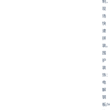
制，
现
场
快
速
拼
装。
围
护
装
饰：
电
解
钢
板/H