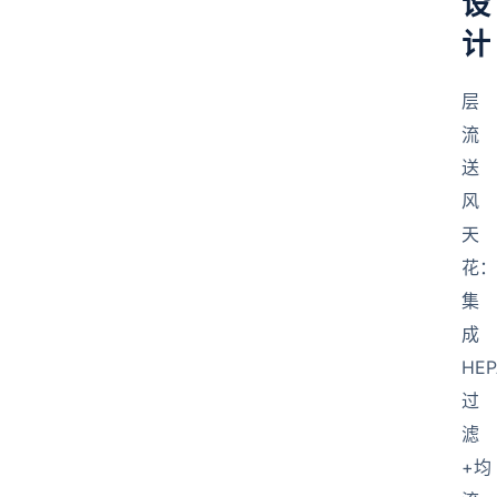
设
计
层
流
送
风
天
花：
集
成
HEP
过
滤
+均