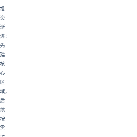
投
资
渐
进：
先
建
核
心
区
域，
后
续
按
需