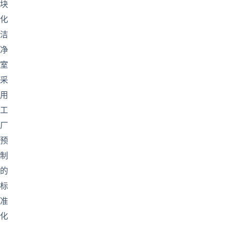
块
化
洁
净
室
采
用
工
厂
预
制
的
标
准
化