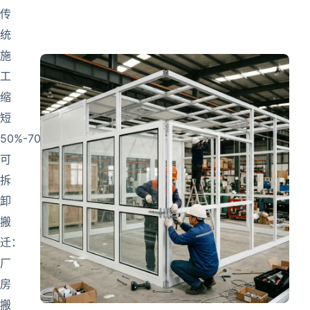
传
统
施
工
缩
短
50%-70%·
可
拆
卸
搬
迁：
厂
房
搬