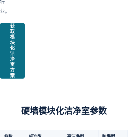
行
业。
获
取
模
块
化
洁
净
室
方
案
硬墙模块化洁净室参数
参数
标准型
高洁净型
防爆型