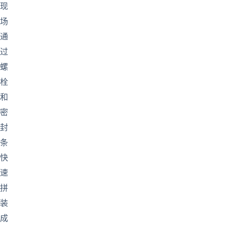
现
场
通
过
螺
栓
和
密
封
条
快
速
拼
装
成