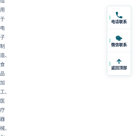
适
用
于
电话联系
电
子
微信联系
制
造、
食
返回顶部
品
加
工、
医
疗
器
械、