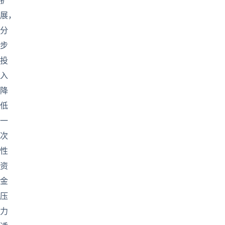
扩
展，
分
步
投
入
降
低
一
次
性
资
金
压
力