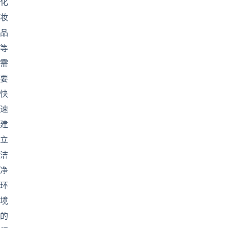
化
妆
品
等
需
要
快
速
建
立
洁
净
环
境
的