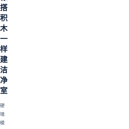
搭
积
木
一
样
建
洁
净
室
硬
墙
模