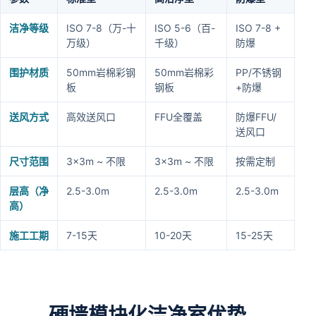
洁净等级
ISO 7-8（万-十
ISO 5-6（百-
ISO 7-8 +
万级）
千级）
防爆
围护材质
50mm岩棉彩钢
50mm岩棉彩
PP/不锈钢
板
钢板
+防爆
送风方式
高效送风口
FFU全覆盖
防爆FFU/
送风口
尺寸范围
3×3m ~ 不限
3×3m ~ 不限
按需定制
层高（净
2.5-3.0m
2.5-3.0m
2.5-3.0m
高）
施工工期
7-15天
10-20天
15-25天
硬墙模块化洁净室优势