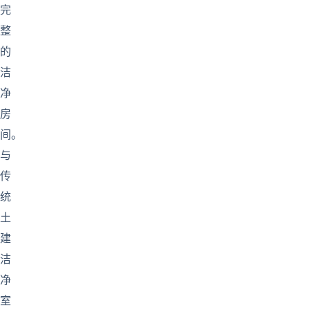
完
整
的
洁
净
房
间。
与
传
统
土
建
洁
净
室