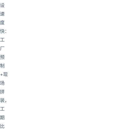
设
速
度
快：
工
厂
预
制
+现
场
拼
装，
工
期
比