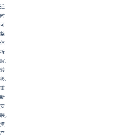
迁
时
可
整
体
拆
解、
转
移、
重
新
安
装，
资
产