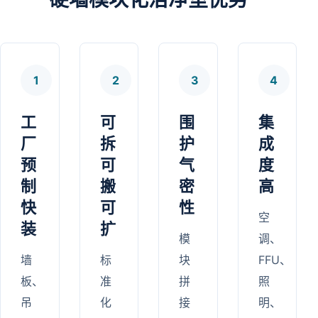
1
2
3
4
工
可
围
集
厂
拆
护
成
预
可
气
度
制
搬
密
高
快
可
性
空
装
扩
模
调、
墙
标
块
FFU、
板、
准
拼
照
吊
化
接
明、