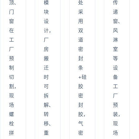
顶、
模
处
传
门
块
采
递
窗
设
用
窗、
在
计，
双
风
工
厂
道
淋
厂
房
密
室
预
搬
封
等
制
迁
条
设
切
时
+硅
备
割，
可
胶
工
现
拆
密
厂
场
解、
封
预
螺
转
胶，
装，
栓
移、
气
现
拼
重
密
场