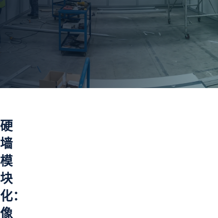
硬
墙
模
块
化：
像