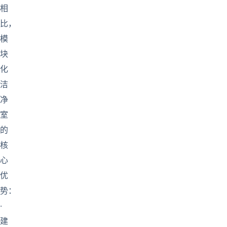
相
比，
模
块
化
洁
净
室
的
核
心
优
势：
·
建