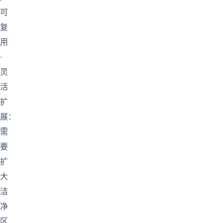
可
复
用
·
灵
活
扩
展：
需
要
扩
大
洁
净
区