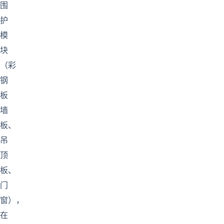
围
护
模
块
（彩
钢
板
墙
板、
吊
顶
板、
门
窗），
在