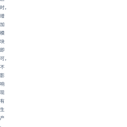
时，
增
加
模
块
即
可，
不
影
响
现
有
生
产
·