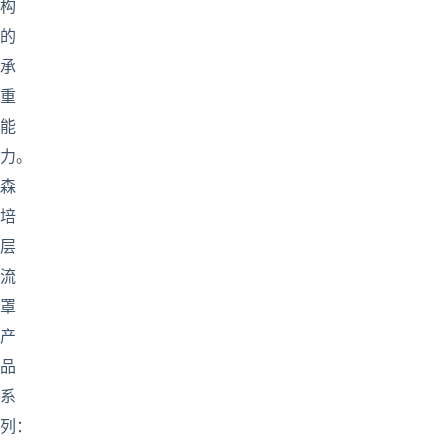
构
的
承
重
能
力。
森
培
层
流
罩
产
品
系
列：