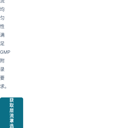
流
均
匀
性
满
足
GMP
附
录
要
求。
获
取
层
流
罩
选