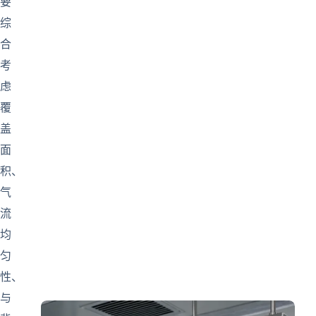
要
综
合
考
虑
覆
盖
面
积、
气
流
均
匀
性、
与