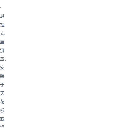
·
悬
挂
式
层
流
罩：
安
装
于
天
花
板
或
钢