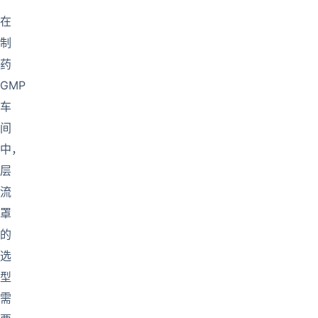
在
制
药
GMP
车
间
中，
层
流
罩
的
选
型
需