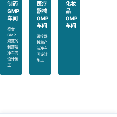
制药
医疗
化妆
GMP
器械
品
车间
GMP
GMP
车间
车间
符合
GMP
医疗器
规范的
械生产
制药洁
洁净车
净车间
间设计
设计施
施工
工