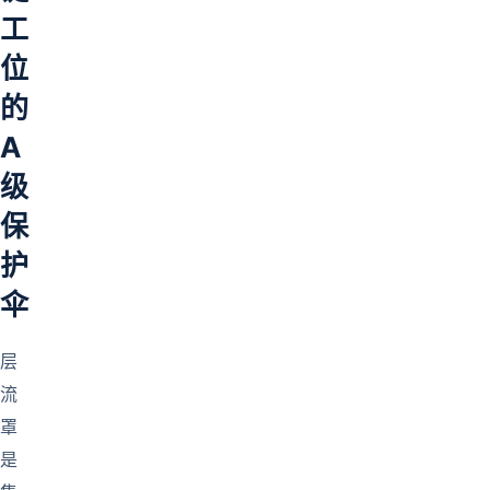
工
位
的
A
级
保
护
伞
层
流
罩
是