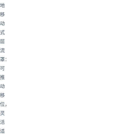
地
移
动
式
层
流
罩：
可
推
动
移
位，
灵
活
适