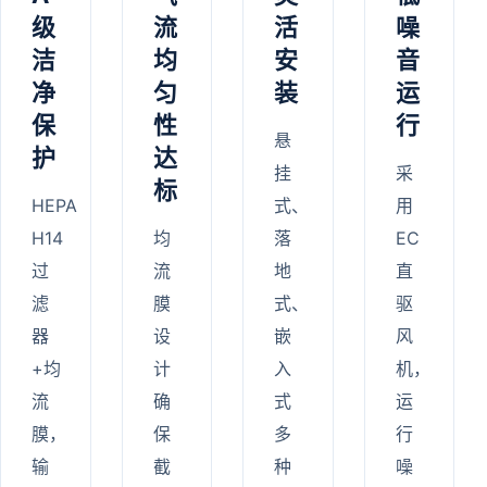
级
流
活
噪
洁
均
安
音
净
匀
装
运
保
性
行
悬
护
达
挂
采
标
HEPA
式、
用
H14
均
落
EC
过
流
地
直
滤
膜
式、
驱
器
设
嵌
风
+均
计
入
机，
流
确
式
运
膜，
保
多
行
输
截
种
噪