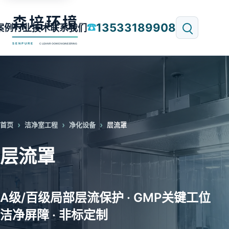
13533189908
☎
案例
行业技术
联系我们
首页
洁净室工程
净化设备
层流罩
层流罩
A级/百级局部层流保护 · GMP关键工位
洁净屏障 · 非标定制