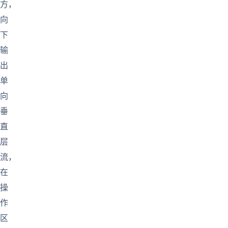
方，
向
下
输
出
单
向
垂
直
层
流，
在
操
作
区