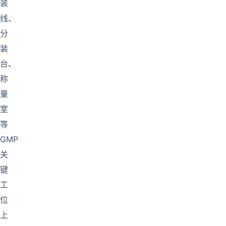
装
线、
分
装
台、
称
量
室
等
GMP
关
键
工
位
上