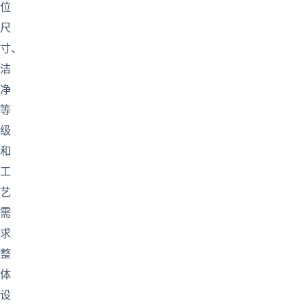
位
尺
寸、
洁
净
等
级
和
工
艺
需
求
整
体
设