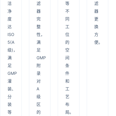
洁
滤
等
滤
净
器
不
器
度
完
同
更
达
整
工
换
ISO
性，
位
方
5(A
满
的
便。
级)，
足
空
满
GMP
间
足
附
条
GMP
录
件
灌
对
和
装、
A
工
分
级
艺
装
区
布
等
的
局。