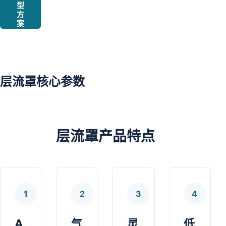
型
方
案
层流罩核心参数
层流罩产品特点
1
2
3
4
A
气
灵
低