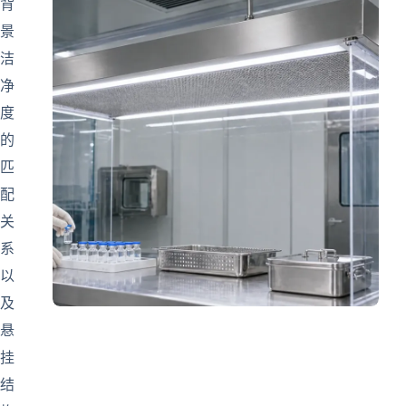
背
景
洁
净
度
的
匹
配
关
系
以
及
悬
挂
结