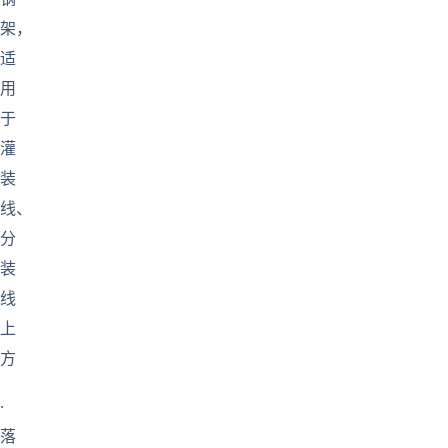
架，
适
用
于
灌
装
线、
分
装
线
上
方
·
落