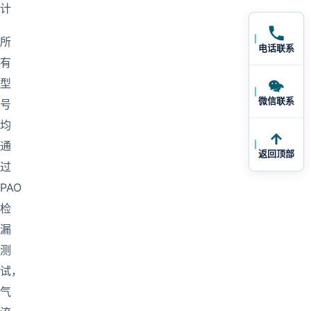
计
所
电话联系
有
型
微信联系
号
均
通
返回顶部
过
PAO
检
漏
测
试，
气