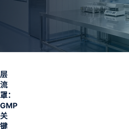
层
流
罩：
GMP
关
键