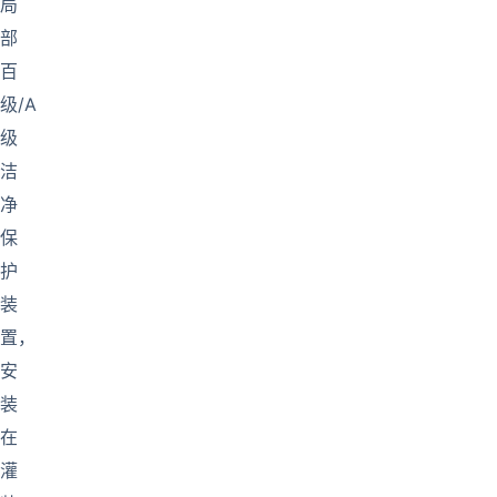
局
部
百
级/A
级
洁
净
保
护
装
置，
安
装
在
灌