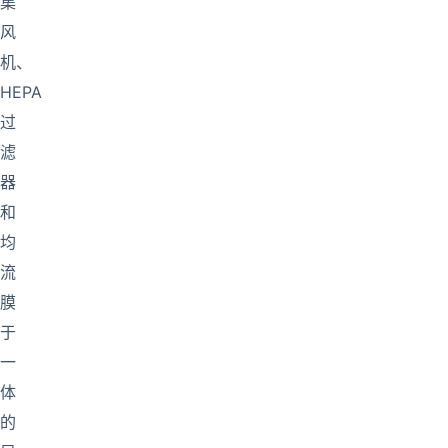
集
风
机、
HEPA
过
滤
器
和
均
流
膜
于
一
体
的