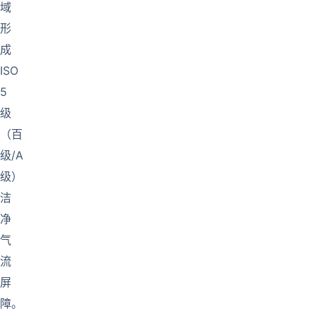
域
形
成
ISO
5
级
（百
级/A
级）
洁
净
气
流
屏
障。