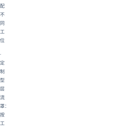
配
不
同
工
位
·
定
制
型
层
流
罩：
按
工