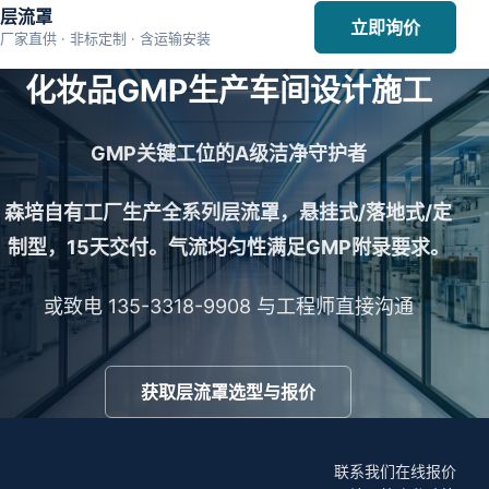
层流罩
立即询价
厂家直供 · 非标定制 · 含运输安装
化妆品GMP生产车间设计施工
GMP关键工位的A级洁净守护者
森培自有工厂生产全系列层流罩，悬挂式/落地式/定
制型，15天交付。气流均匀性满足GMP附录要求。
或致电 135-3318-9908 与工程师直接沟通
获取层流罩选型与报价
联系我们
在线报价