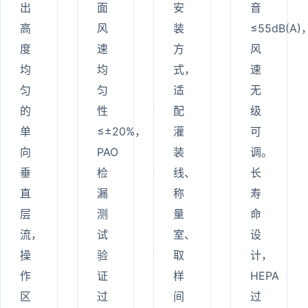
出
面
安
音
高
风
装
≤55dB(A)
度
速
方
风
均
均
式，
速
匀
匀
适
无
的
性
配
级
单
≤±20%，
灌
可
向
PAO
装
调。
垂
检
线、
长
直
漏
称
寿
层
测
量
命
流，
试
室、
设
操
验
取
计，
作
证
样
HEPA
区
过
间
过