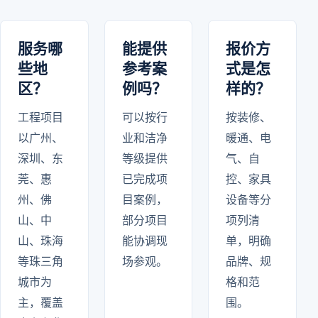
服务哪
能提供
报价方
些地
参考案
式是怎
区？
例吗？
样的？
工程项目
可以按行
按装修、
以广州、
业和洁净
暖通、电
深圳、东
等级提供
气、自
莞、惠
已完成项
控、家具
州、佛
目案例，
设备等分
山、中
部分项目
项列清
山、珠海
能协调现
单，明确
等珠三角
场参观。
品牌、规
城市为
格和范
主，覆盖
围。