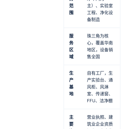
范
主）、实验室
围
工程、净化设
备制造
服
珠三角为核
务
心，覆盖华南
区
地区，设备销
域
售全国
生
自有工厂，生
产
产实验台、通
基
风柜、风淋
地
室、传递窗、
FFU、洁净棚
主
营业执照、建
要
筑业企业资质