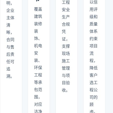
以信
工程
明，
覆盖
用评
安全
企业
建筑
级和
生产
主体
装修
质量
合规
清
装
体系
凭
晰，
饰、
约束
证，
合同
机电
项目
支撑
与售
安
流
现场
后责
装、
程，
施工
任可
环保
降低
管理
追
工程
客户
与项
溯。
等承
选工
目验
包范
程公
收。
围，
司的
对应
顾
洁净
虑。