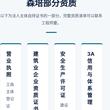
森培部分资质
以下为法人主体自持证书的一部分，完整资质清单可以联系
工程师要。
营
建
安
3A
业
筑
全
信
执
业
生
用
照
企
产
与
业
许
体
工商
资
可
系
主体
质
证
管
登记
证
理
建设
证
书