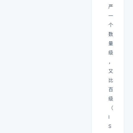
严
一
个
数
量
级
，
又
比
百
级
（
I
S