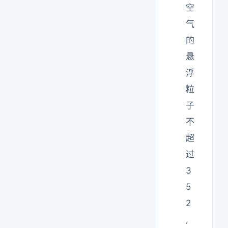
空
气
的
悬
浮
粒
子
不
超
过
3
5
2
,