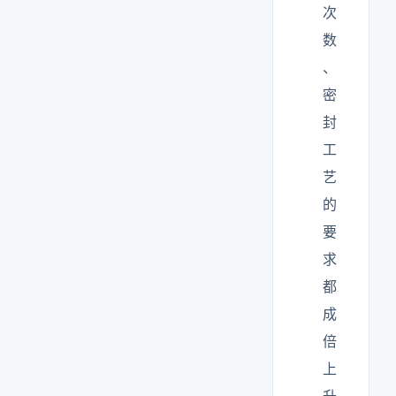
次
数
、
密
封
工
艺
的
要
求
都
成
倍
上