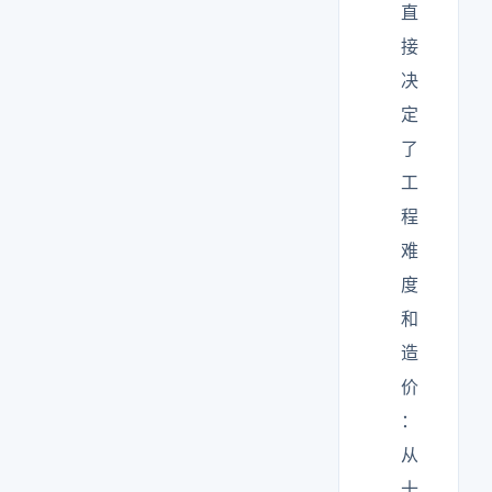
直
接
决
定
了
工
程
难
度
和
造
价
：
从
十