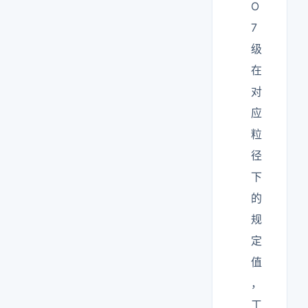
O
7
级
在
对
应
粒
径
下
的
规
定
值
，
工