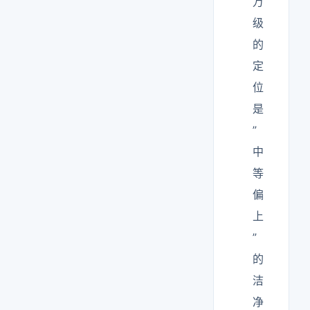
万
级
的
定
位
是
”
中
等
偏
上
”
的
洁
净