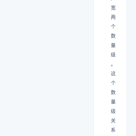
宽
两
个
数
量
级
。
这
个
数
量
级
关
系