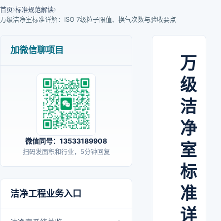
首页
›
标准规范解读
›
万级洁净室标准详解：ISO 7级粒子限值、换气次数与验收要点
加微信聊项目
万
级
洁
净
微信同号：13533189908
室
扫码发面积和行业，5分钟回复
标
准
洁净工程业务入口
详