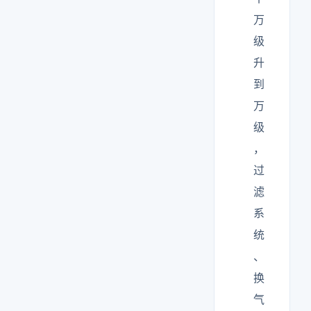
万
级
升
到
万
级
，
过
滤
系
统
、
换
气