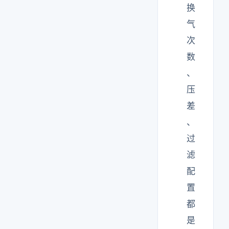
换
气
次
数
、
压
差
、
过
滤
配
置
都
是