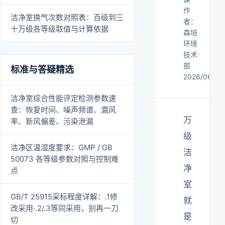
作
洁净室换气次数对照表：百级到三
者：
十万级各等级取值与计算依据
森培
环境
技术
部
标准与答疑精选
2026/06/28
洁净室综合性能评定检测参数速
查：恢复时间、噪声频谱、漏风
万
率、新风偏差、污染泄漏
级
洁净区温湿度要求：GMP / GB
洁
50073 各等级参数对照与控制难
净
点
室
GB/T 25915采标程度详解：.1修
就
改采用·.2/.3等同采用，别再一刀
是
切