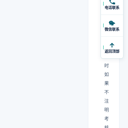
径
电话联系
。
报
微信联系
”
万
级
返回顶部
”
时
如
果
不
注
明
考
核