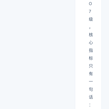
O
7
级
，
核
心
指
标
只
有
一
句
话
：