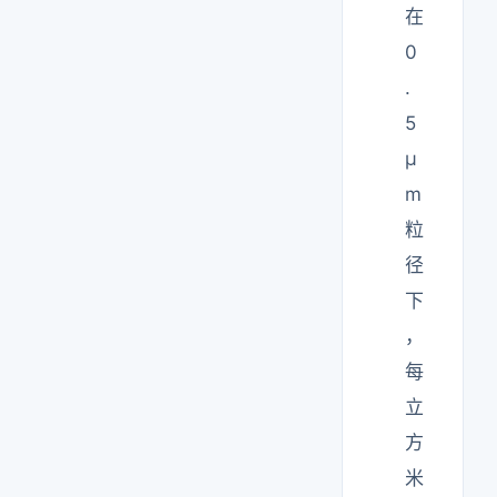
在
0
.
5
μ
m
粒
径
下
，
每
立
方
米