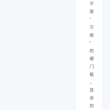
不
是
”
万
级
”
的
硬
门
槛
，
其
余
的