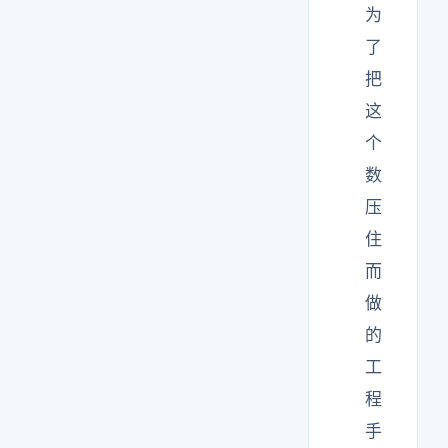
为
了
把
这
个
数
压
住
而
做
的
工
程
手