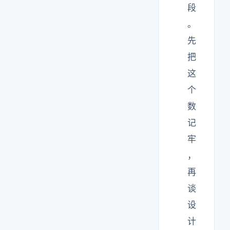
段
。
先
把
这
个
数
记
牢
，
再
谈
设
计