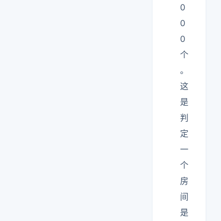
0
0
0
个
。
这
是
判
定
一
个
房
间
是