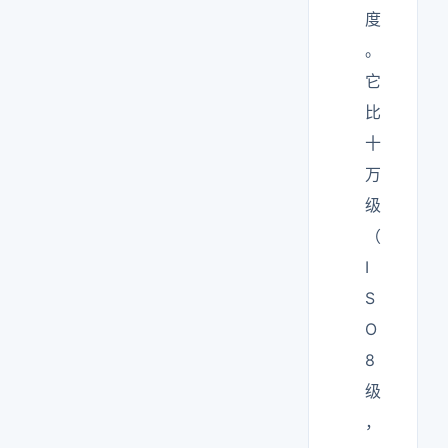
度
。
它
比
十
万
级
（
I
S
O
8
级
，