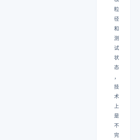
粒
径
和
测
试
状
态
，
技
术
上
是
不
完