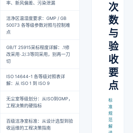
率、新风偏差、污染泄漏
次
数
洁净区温湿度要求：GMP / GB
50073 各等级参数对照与控制难
与
点
验
GB/T 25915采标程度详解：.1修
改采用·.2/.3等同采用，别再一刀
收
切
要
ISO 14644-1 各等级对照表详
点
解：从 ISO 1 到 ISO 9
无尘室等级划分：从ISO到GMP，
标
工程决策的硬指标
准
规
范
百级洁净室标准：从设计选型到验
解
收运维的工程决策指南
读