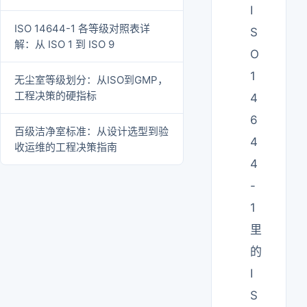
I
ISO 14644-1 各等级对照表详
S
解：从 ISO 1 到 ISO 9
O
1
无尘室等级划分：从ISO到GMP，
工程决策的硬指标
4
6
百级洁净室标准：从设计选型到验
4
收运维的工程决策指南
4
-
1
里
的
I
S