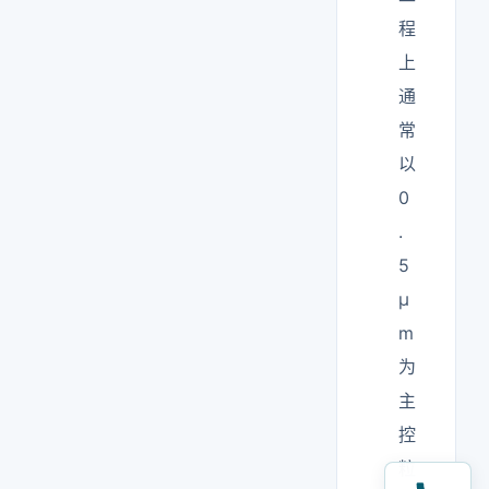
程
上
通
常
以
0
.
5
μ
m
为
主
控
粒