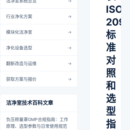
洁净室系统总览
ISO/
行业净化方案
209
标
模块化洁净室
准
净化设备选型
对
翻新改造与运维
照
获取方案与报价
和
选
洁净室技术百科文章
型
负压称量罩GMP合规指南：工作
指
原理、选型参数与日常使用规范