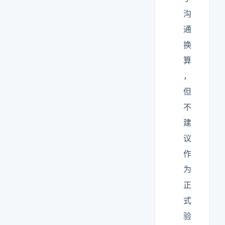
沟
通
换
算
，
但
不
建
议
作
为
正
式
验