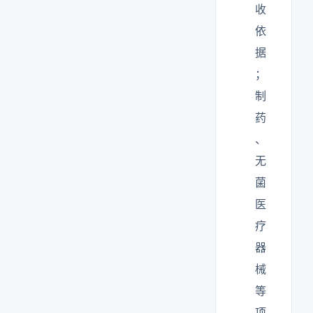
收
依
据
；
制
药
、
无
菌
医
疗
器
械
等
项