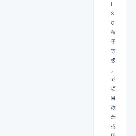
I
S
O
粒
子
等
级
；
老
项
目
改
造
或
甲