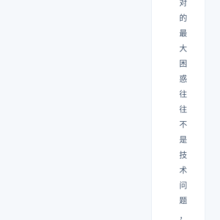
对
的
最
大
困
惑
往
往
不
是
技
术
问
题
，