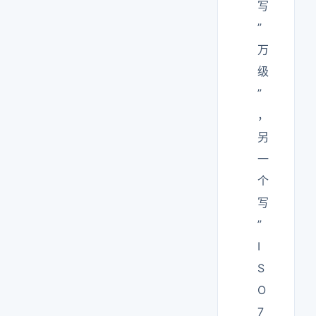
写
”
万
级
”
，
另
一
个
写
”
I
S
O
7