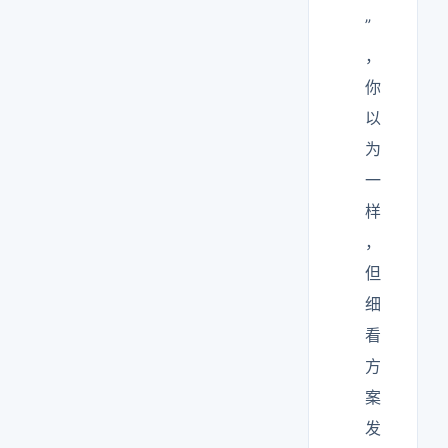
”
，
你
以
为
一
样
，
但
细
看
方
案
发