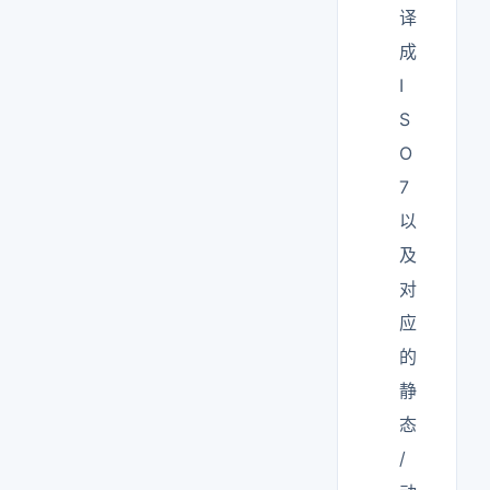
译
成
I
S
O
7
以
及
对
应
的
静
态
/