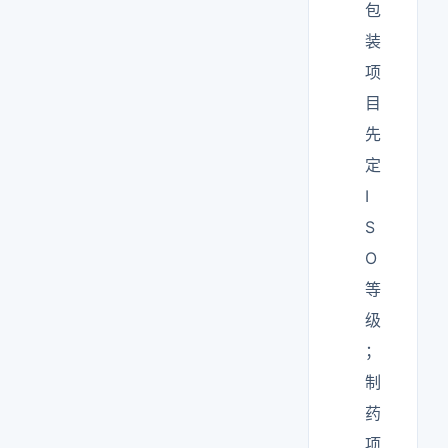
包
装
项
目
先
定
I
S
O
等
级
；
制
药
项