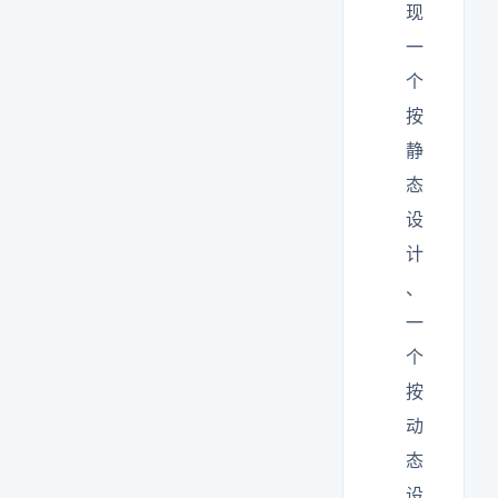
现
一
个
按
静
态
设
计
、
一
个
按
动
态
设