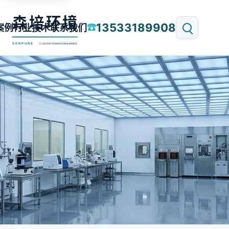
13533189908
☎
案例
行业技术
联系我们