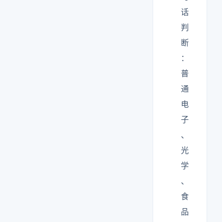
话
判
断
：
普
通
电
子
、
光
学
、
食
品