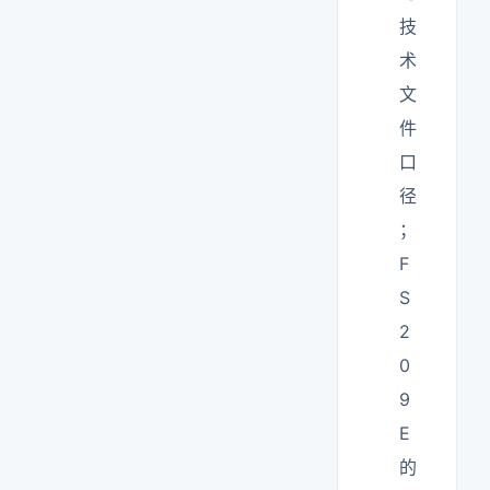
技
术
文
件
口
径
；
F
S
2
0
9
E
的