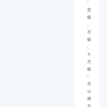
“
百
级
、
万
级
、
十
万
级
”
可
以
用
于