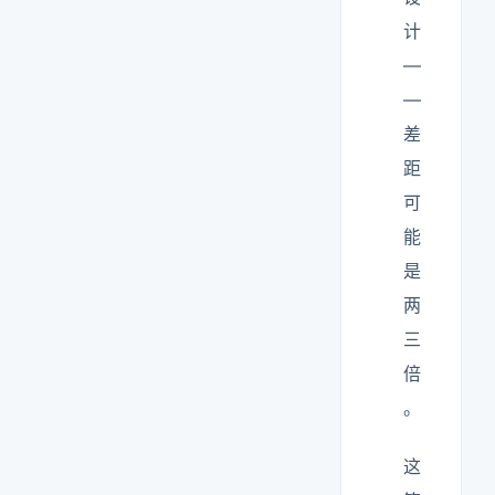
计
—
—
差
距
可
能
是
两
三
倍
。
这