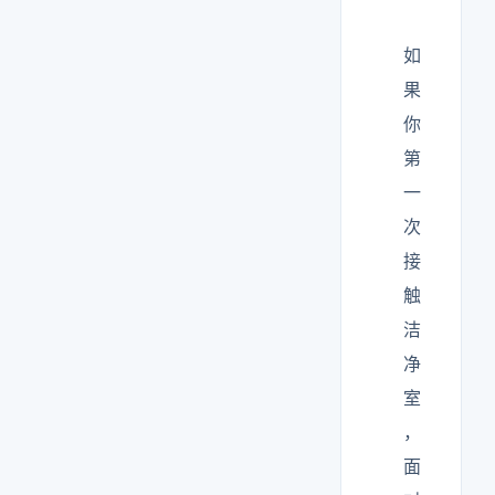
如
果
你
第
一
次
接
触
洁
净
室
，
面