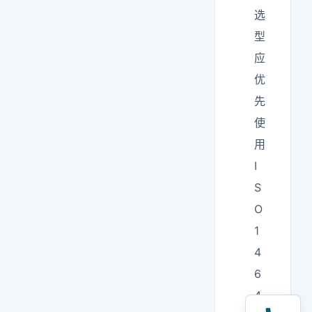
选
型
应
优
先
使
用
I
S
O
1
4
6
4