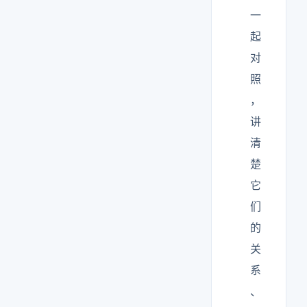
一
起
对
照
，
讲
清
楚
它
们
的
关
系
、