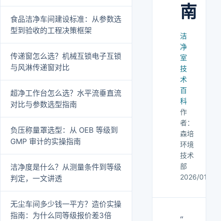
南
食品洁净车间建设标准：从参数选
型到验收的工程决策框架
洁
净
传递窗怎么选？机械互锁电子互锁
室
与风淋传递窗对比
技
术
百
超净工作台怎么选？水平流垂直流
科
对比与参数选型指南
作
者：
负压称量罩选型：从 OEB 等级到
森培
GMP 审计的实操指南
环境
技术
部
洁净度是什么？从测量条件到等级
2026/01/01
判定，一文讲透
无尘车间多少钱一平方？造价实操
指南：为什么同等级报价差3倍
“