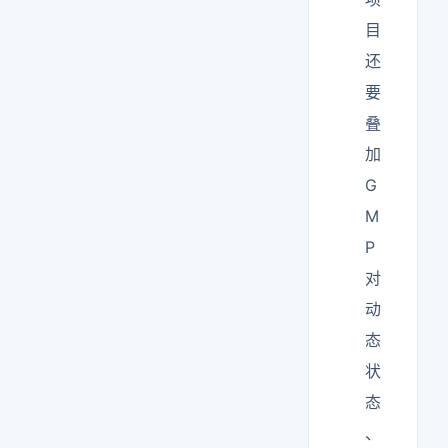
目
还
要
叠
加
G
M
P
对
动
态
状
态
、