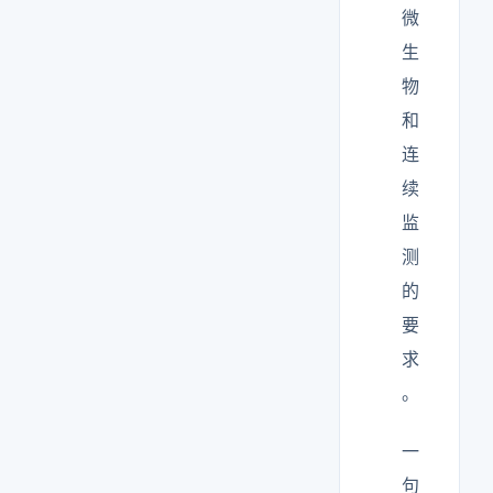
微
生
物
和
连
续
监
测
的
要
求
。
一
句