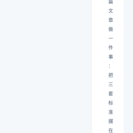
篇
文
章
做
一
件
事
：
把
三
套
标
准
摆
在