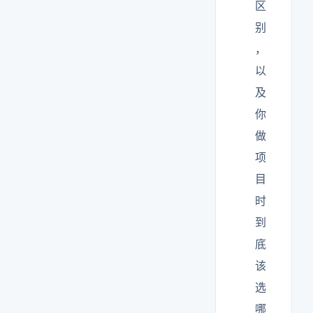
区
别
，
以
及
你
做
项
目
时
到
底
该
选
哪