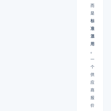
而
是
标
准
混
用
。
一
个
供
应
商
报
价