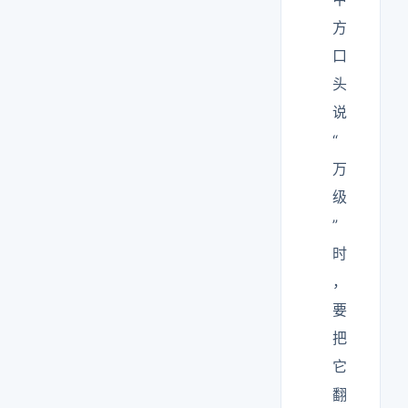
方
口
头
说
“
万
级
”
时
，
要
把
它
翻