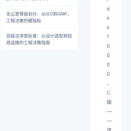
a
无尘室等级划分：从ISO到GMP，
s
工程决策的硬指标
s
百级洁净室标准：从设计选型到验
1
收运维的工程决策指南
0
0
0
0
、
C
级
—
—
这