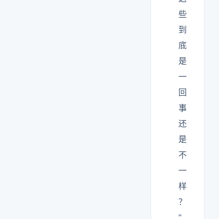
些
到
底
是
一
回
事
还
是
不
一
样
？
”