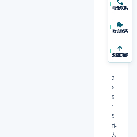
4
电话联系
和
国
内
微信联系
G
B
返回顶部
/
T
2
5
9
1
5
作
为