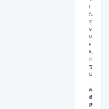
目
先
定
G
M
P
风
险
等
级
，
再
反
推