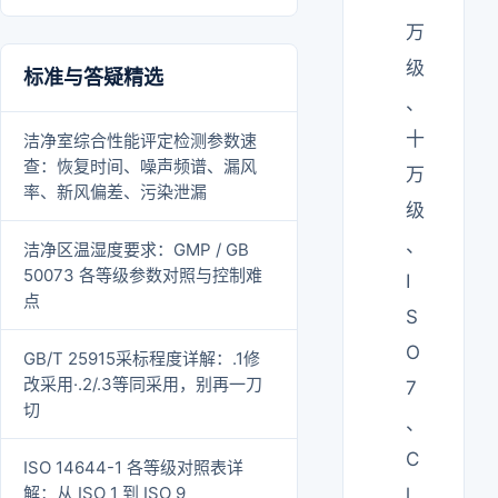
万
级
标准与答疑精选
、
十
洁净室综合性能评定检测参数速
查：恢复时间、噪声频谱、漏风
万
率、新风偏差、污染泄漏
级
、
洁净区温湿度要求：GMP / GB
50073 各等级参数对照与控制难
I
点
S
O
GB/T 25915采标程度详解：.1修
改采用·.2/.3等同采用，别再一刀
7
切
、
C
ISO 14644-1 各等级对照表详
解：从 ISO 1 到 ISO 9
l