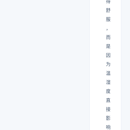
得
舒
服
，
而
是
因
为
温
湿
度
直
接
影
响