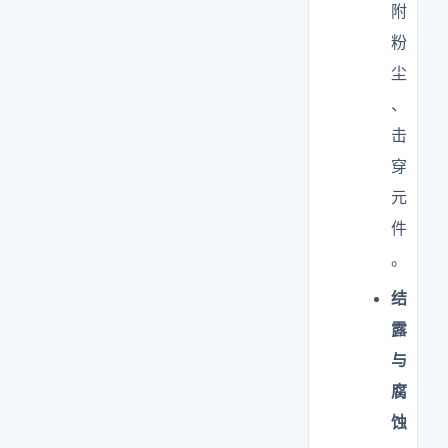
附
粉
尘
、
击
穿
元
件
。
结
露
与
腐
蚀