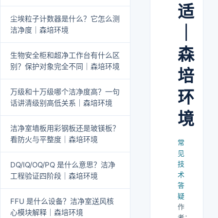
适
尘埃粒子计数器是什么？它怎么测
｜
洁净度｜森培环境
森
生物安全柜和超净工作台有什么区
别？保护对象完全不同｜森培环境
培
万级和十万级哪个洁净度高？一句
环
话讲清级别高低关系｜森培环境
境
洁净室墙板用彩钢板还是玻镁板？
看防火与平整度｜森培环境
常
见
技
DQ/IQ/OQ/PQ 是什么意思？洁净
术
工程验证四阶段｜森培环境
答
疑
FFU 是什么设备？洁净室送风核
作
心模块解释｜森培环境
者：