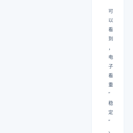
可
以
看
到
，
电
子
看
重
”
稳
定
”
、