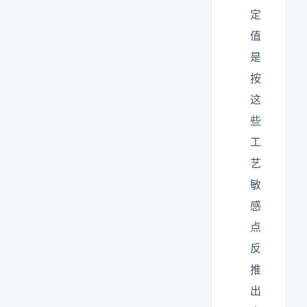
定
值
是
按
这
些
工
艺
敏
感
点
反
推
出