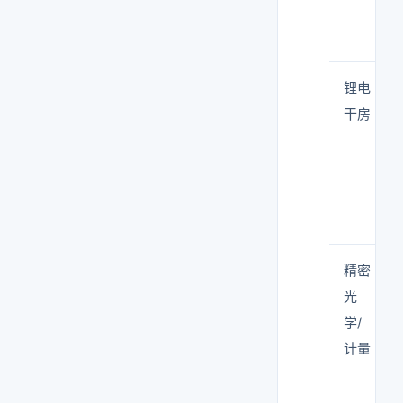
锂电
干房
精密
光
学/
计量