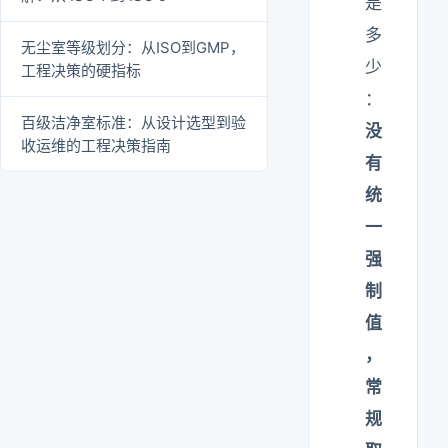
是
多
无尘室等级划分：从ISO到GMP，
少
工程决策的硬指标
：
百级洁净室标准：从设计选型到验
没
收运维的工程决策指南
有
统
一
强
制
值
，
常
规