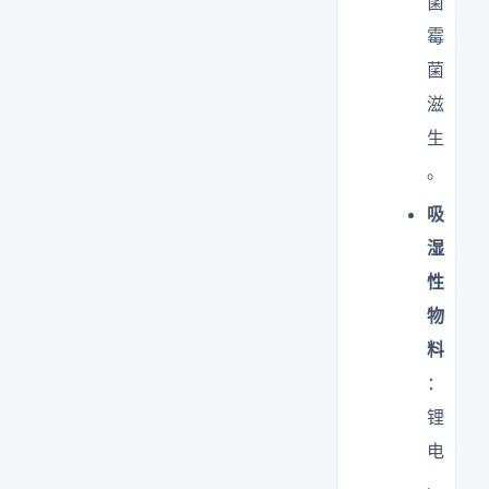
菌
霉
菌
滋
生
。
吸
湿
性
物
料
：
锂
电
、