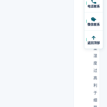
药
电话联系
、
生
微信联系
物
洁
净
返回顶部
室
湿
度
过
高
利
于
细