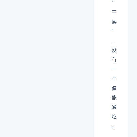
”
干
燥
”
，
没
有
一
个
值
能
通
吃
。