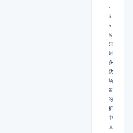
-
6
5
%
只
是
多
数
场
景
的
折
中
区