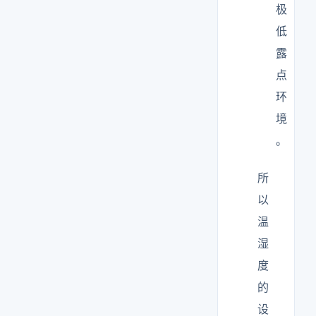
极
低
露
点
环
境
。
所
以
温
湿
度
的
设