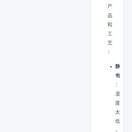
产
品
和
工
艺
：
静
电
：
湿
度
太
低
，