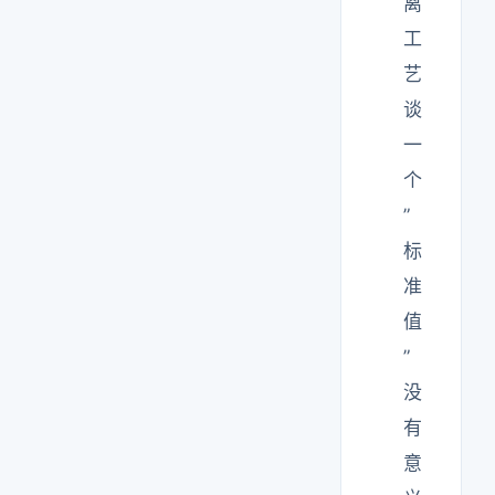
离
工
艺
谈
一
个
”
标
准
值
”
没
有
意