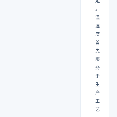
定
。
温
湿
度
首
先
服
务
于
生
产
工
艺