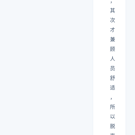
，
其
次
才
兼
顾
人
员
舒
适
，
所
以
脱