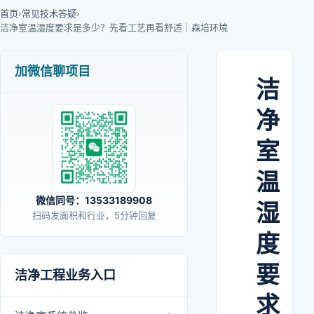
首页
›
常见技术答疑
›
洁净室温湿度要求是多少？先看工艺再看舒适｜森培环境
加微信聊项目
洁
净
室
温
微信同号：13533189908
湿
扫码发面积和行业，5分钟回复
度
要
洁净工程业务入口
求