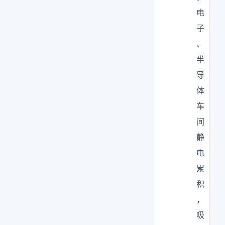
电
子
、
半
导
体
车
间
静
电
累
积
，
吸