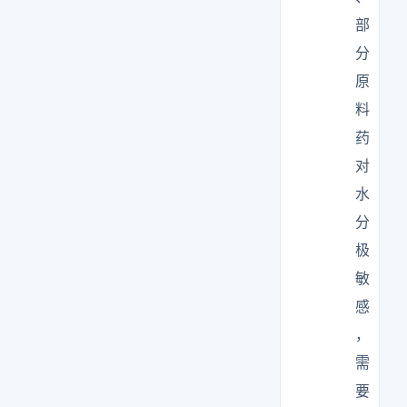
部
分
原
料
药
对
水
分
极
敏
感
，
需
要