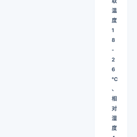
取
温
度
1
8
-
2
6
℃
、
相
对
湿
度