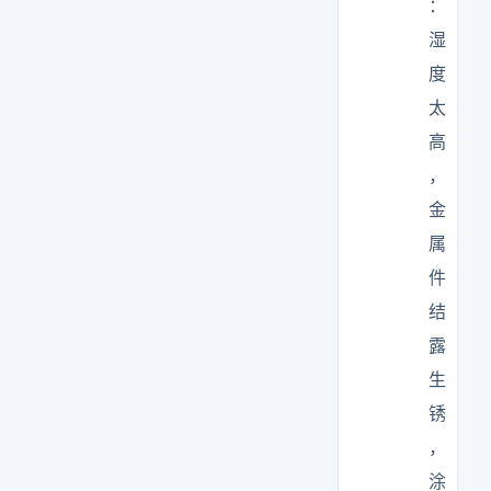
：
湿
度
太
高
，
金
属
件
结
露
生
锈
，
涂