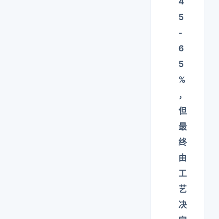
4
5
-
6
5
%
，
但
最
终
由
工
艺
决