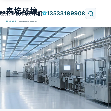
13533189908
☎
案例
行业技术
联系我们