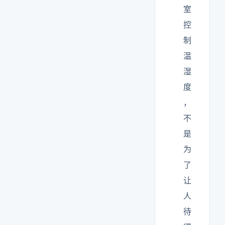
室
控
制
温
湿
度
，
不
是
为
了
让
人
待