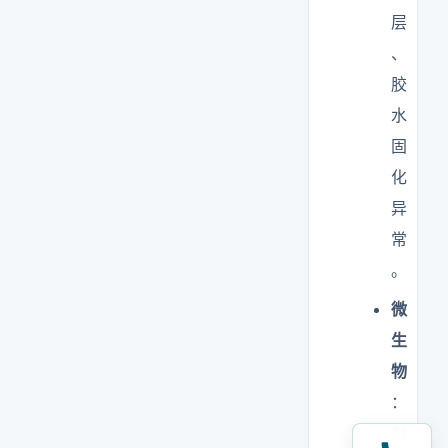
层
、
胶
水
固
化
异
常
。
微
生
物
：
制