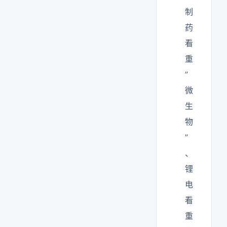
制
药
看
重
”
微
生
物
”
、
锂
电
看
重