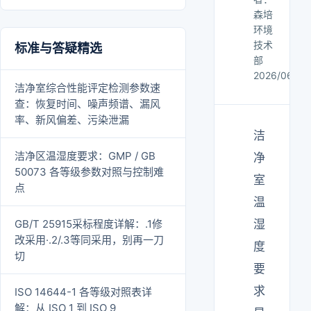
森培
环境
技术
标准与答疑精选
部
2026/06/28
洁净室综合性能评定检测参数速
查：恢复时间、噪声频谱、漏风
率、新风偏差、污染泄漏
洁
洁净区温湿度要求：GMP / GB
净
50073 各等级参数对照与控制难
室
点
温
GB/T 25915采标程度详解：.1修
湿
改采用·.2/.3等同采用，别再一刀
度
切
要
求
ISO 14644-1 各等级对照表详
解：从 ISO 1 到 ISO 9