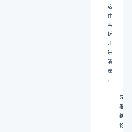
这
件
事
拆
开
讲
清
楚
。
先
看
结
论