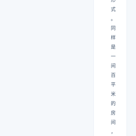
式
。
同
样
是
一
间
百
平
米
的
房
间
，