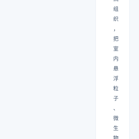
组
织
，
把
室
内
悬
浮
粒
子
、
微
生
物