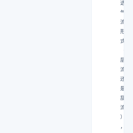
选
气
流
形
式
（
层
流
还
是
乱
流
）
，