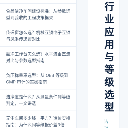
行
食品洁净车间建设标准：从参数选
业
型到验收的工程决策框架
应
传递窗怎么选？机械互锁电子互锁
与风淋传递窗对比
用
超净工作台怎么选？水平流垂直流
与
对比与参数选型指南
等
负压称量罩选型：从 OEB 等级到
级
GMP 审计的实操指南
选
洁净度是什么？从测量条件到等级
判定，一文讲透
型
无尘车间多少钱一平方？造价实操
洁
指南：为什么同等级报价差3倍
净