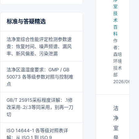
室
技
术
标准与答疑精选
百
科
洁净室综合性能评定检测参数速
作
查：恢复时间、噪声频谱、漏风
者：
率、新风偏差、污染泄漏
森培
环境
技术
洁净区温湿度要求：GMP / GB
部
50073 各等级参数对照与控制难
2026/06/28
点
GB/T 25915采标程度详解：.1修
改采用·.2/.3等同采用，别再一刀
洁
切
净
室
ISO 14644-1 各等级对照表详
解：从 ISO 1 到 ISO 9
是