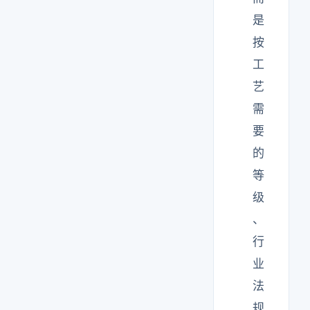
是
按
工
艺
需
要
的
等
级
、
行
业
法
规