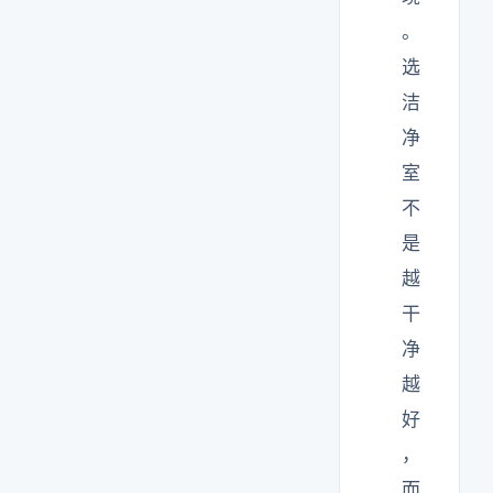
。
选
洁
净
室
不
是
越
干
净
越
好
，
而