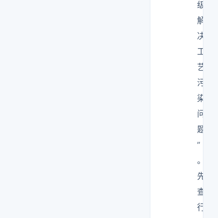
级
解
决
工
艺
污
染
问
题
”
。
先
查
行