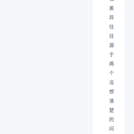
差
异
往
往
源
于
两
个
没
想
清
楚
的
问