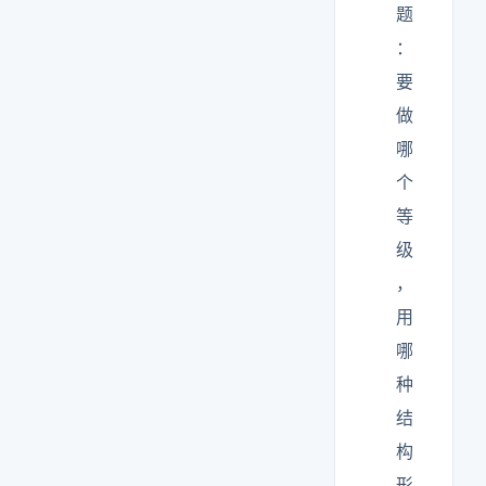
题
：
要
做
哪
个
等
级
，
用
哪
种
结
构
形