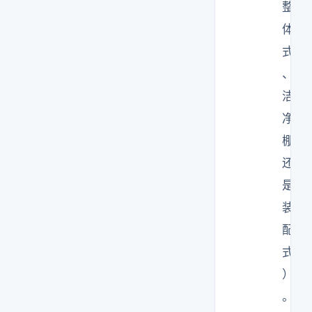
整
体
式
、
洁
净
棚
还
是
装
配
式
）
。