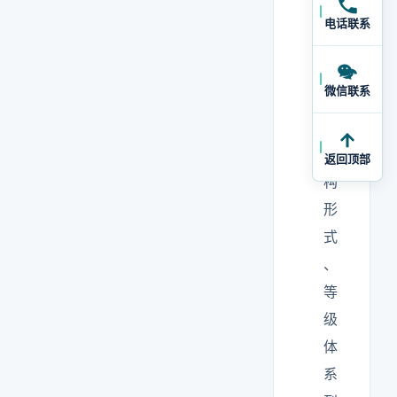
气
电话联系
流
形
微信联系
式
、
结
返回顶部
构
形
式
、
等
级
体
系