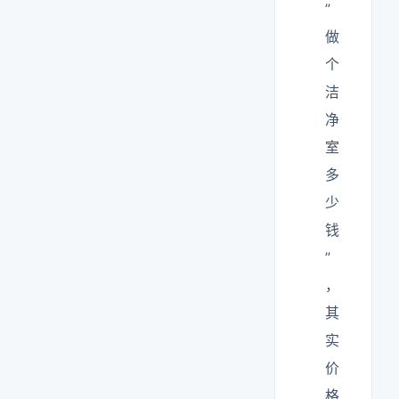
”
做
个
洁
净
室
多
少
钱
”
，
其
实
价
格