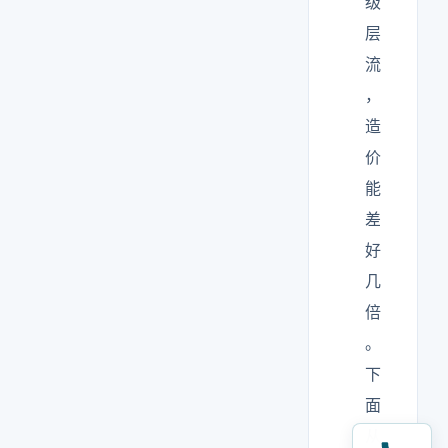
级
层
流
，
造
价
能
差
好
几
倍
。
下
面
从