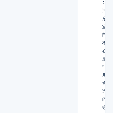
：
洁
净
室
的
核
心
是
”
用
合
适
的
等