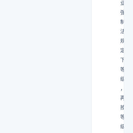
业
强
制
法
规
定
下
等
级
，
再
按
等
级