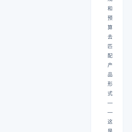
和
预
算
去
匹
配
产
品
形
式
—
—
这
是