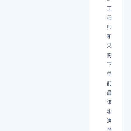
工
程
师
和
采
购
下
单
前
最
该
想
清
楚