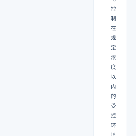
控
制
在
规
定
浓
度
以
内
的
受
控
环
境