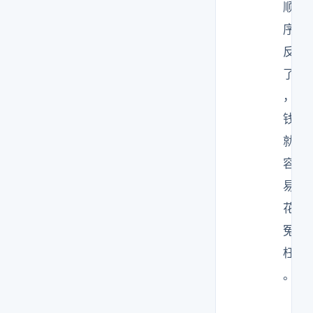
顺
序
反
了
，
钱
就
容
易
花
冤
枉
。