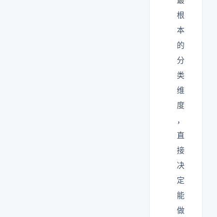
最
根
本
的
分
类
维
度
，
直
接
决
定
能
做