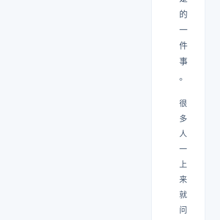
的
一
件
事
。
很
多
人
一
上
来
就
问