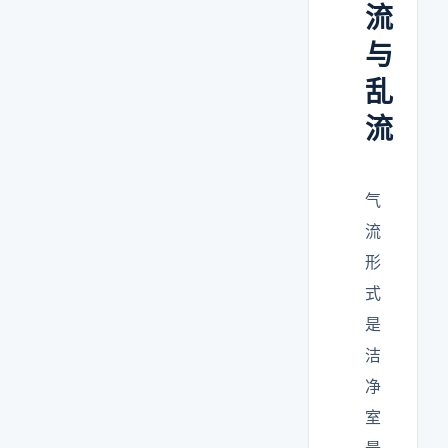
流
与
乱
流
气
流
形
式
是
洁
净
室