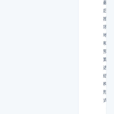
最
后
按
场
地
和
预
算
选
结
构
形
式
（