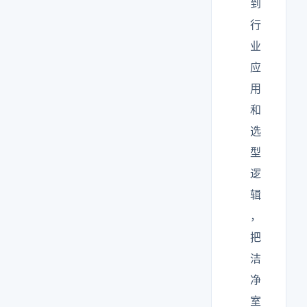
到
行
业
应
用
和
选
型
逻
辑
，
把
洁
净
室