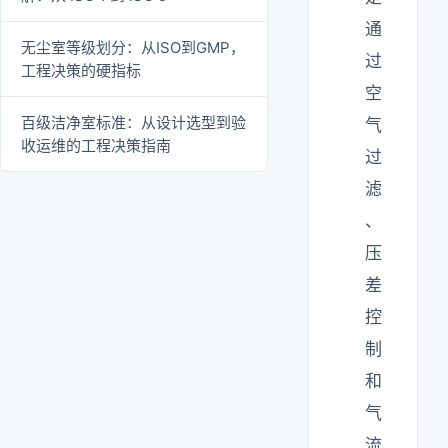
通
无尘室等级划分：从ISO到GMP，
过
工程决策的硬指标
空
百级洁净室标准：从设计选型到验
气
收运维的工程决策指南
过
滤
、
压
差
控
制
和
气
流