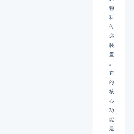
物
料
传
递
装
置
。
它
的
核
心
功
能
是