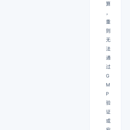
算
，
重
则
无
法
通
过
G
M
P
验
证
或
安