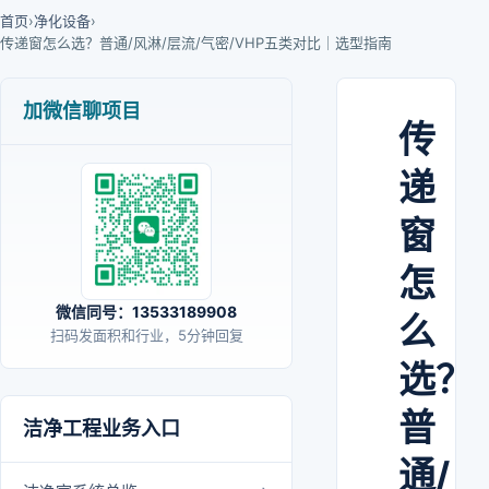
首页
›
净化设备
›
传递窗怎么选？普通/风淋/层流/气密/VHP五类对比｜选型指南
加微信聊项目
传
递
窗
怎
微信同号：13533189908
么
扫码发面积和行业，5分钟回复
选？
普
洁净工程业务入口
通/