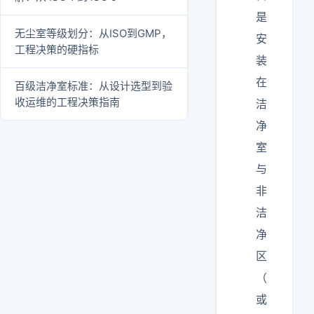
是
无尘室等级划分：从ISO到GMP，
安
工程决策的硬指标
装
在
百级洁净室标准：从设计选型到验
收运维的工程决策指南
洁
净
室
与
非
洁
净
区
（
或