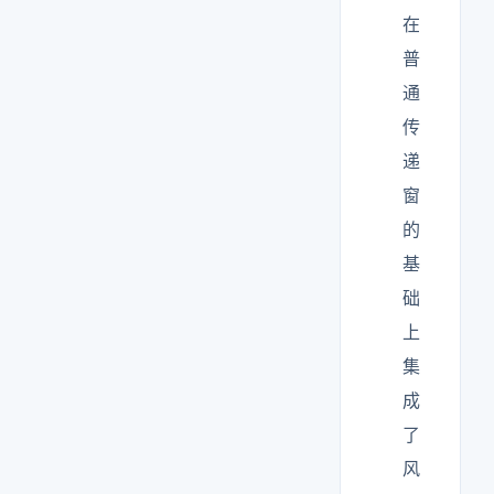
在
普
通
传
递
窗
的
基
础
上
集
成
了
风