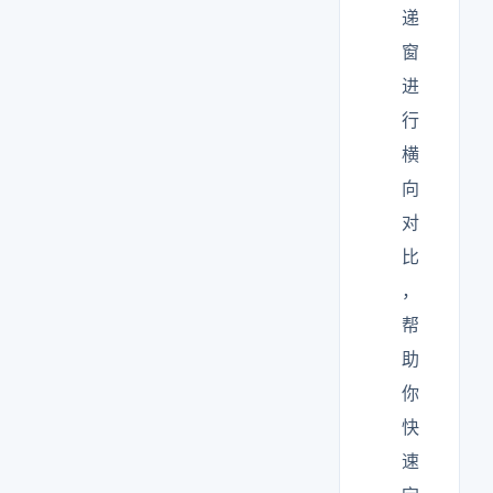
递
窗
进
行
横
向
对
比
，
帮
助
你
快
速