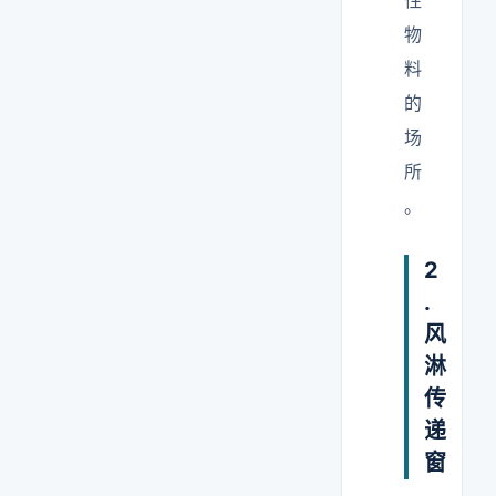
性
物
料
的
场
所
。
2
.
风
淋
传
递
窗