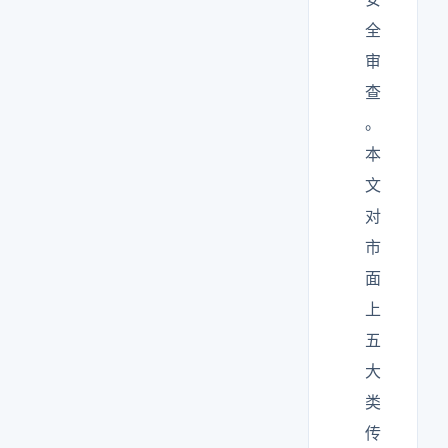
全
审
查
。
本
文
对
市
面
上
五
大
类
传