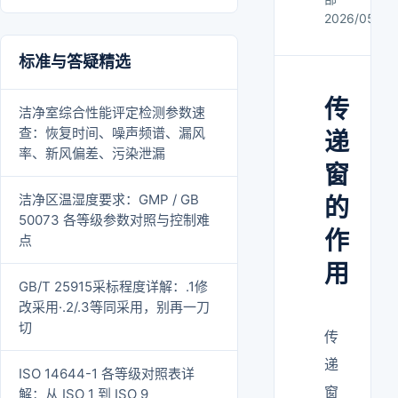
2026/05/21
标准与答疑精选
传
洁净室综合性能评定检测参数速
查：恢复时间、噪声频谱、漏风
递
率、新风偏差、污染泄漏
窗
洁净区温湿度要求：GMP / GB
的
50073 各等级参数对照与控制难
作
点
用
GB/T 25915采标程度详解：.1修
改采用·.2/.3等同采用，别再一刀
切
传
递
ISO 14644-1 各等级对照表详
窗
解：从 ISO 1 到 ISO 9