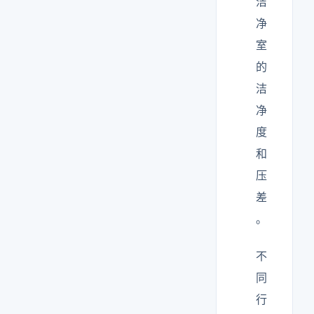
洁
净
室
的
洁
净
度
和
压
差
。
不
同
行