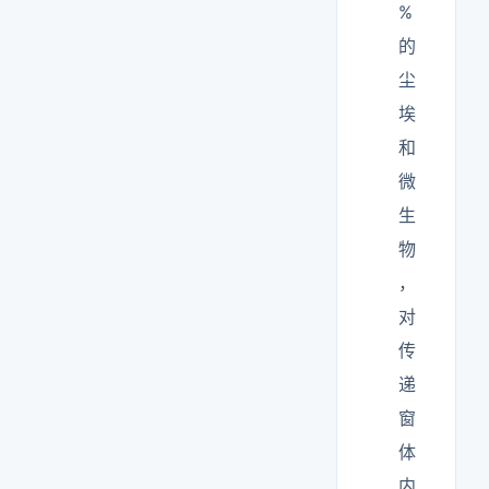
%
的
尘
埃
和
微
生
物
，
对
传
递
窗
体
内