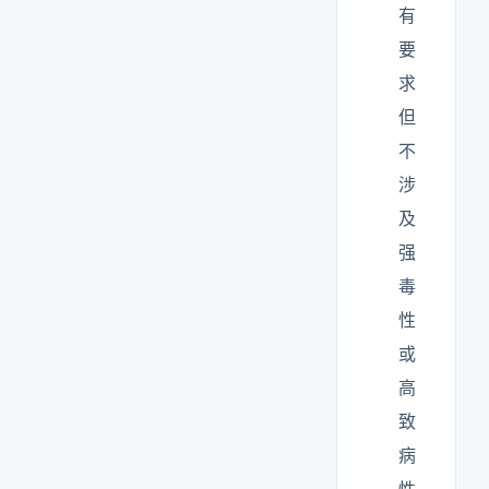
有
要
求
但
不
涉
及
强
毒
性
或
高
致
病