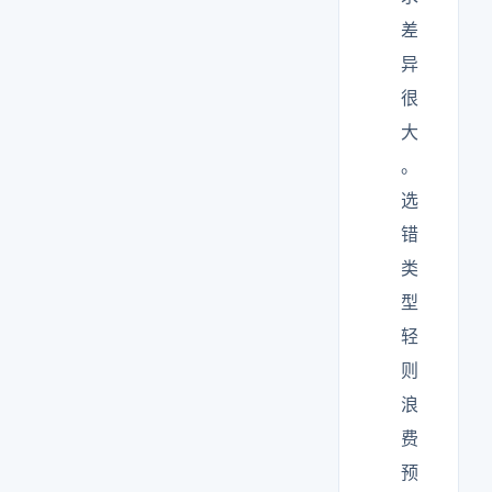
差
异
很
大
。
选
错
类
型
轻
则
浪
费
预