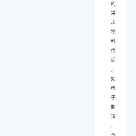
的
常
规
物
料
传
递
，
如
电
子
制
造
、
食