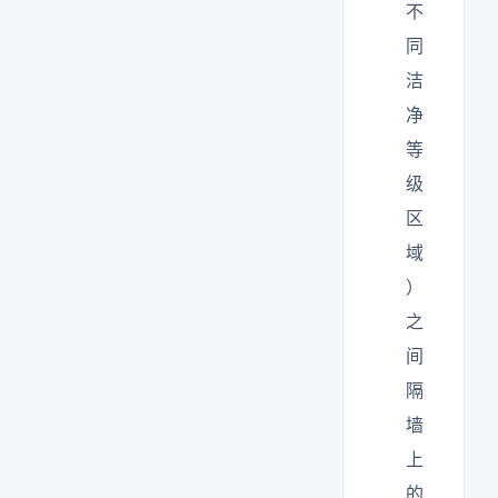
不
同
洁
净
等
级
区
域
）
之
间
隔
墙
上
的