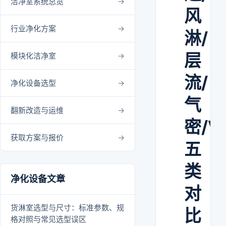
洁净室系统总览
风
行业净化方案
淋/
层
模块化洁净室
流/
净化设备选型
气
翻新改造与运维
密/V
获取方案与报价
五
类
净化设备文章
对
货淋室选型与尺寸：标准参数、规
比
格对照与常见选型误区