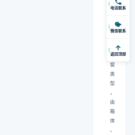
最
电话联系
基
础
微信联系
的
传
返回顶部
递
窗
类
型
，
由
箱
体
、