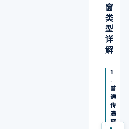
窗
类
型
详
解
1
.
普
通
传
递
窗