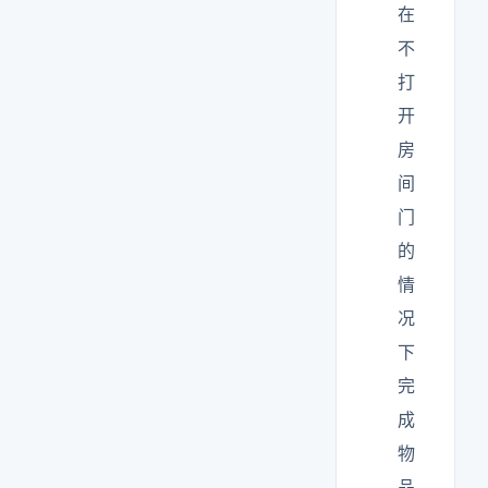
在
不
打
开
房
间
门
的
情
况
下
完
成
物
品