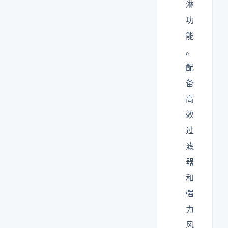
淋
功
能
。
配
备
高
效
过
滤
器
和
强
力
风