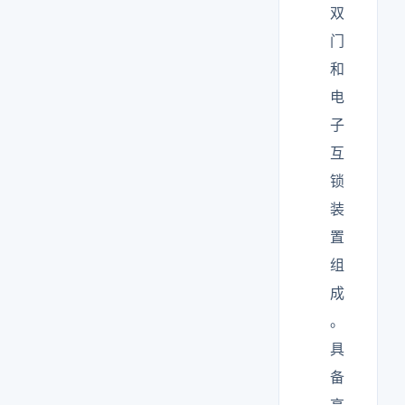
双
门
和
电
子
互
锁
装
置
组
成
。
具
备