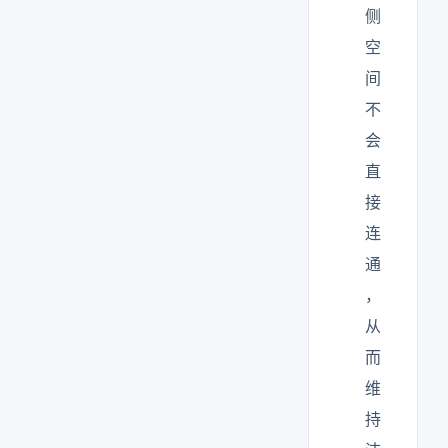
侧
空
间
不
会
直
接
连
通
，
从
而
维
持