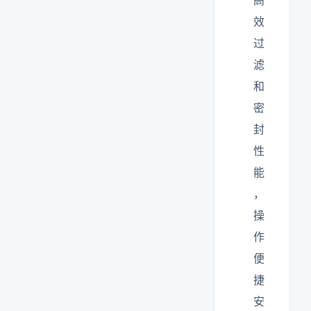
高
效
过
滤
和
密
封
性
能
，
操
作
便
捷
安