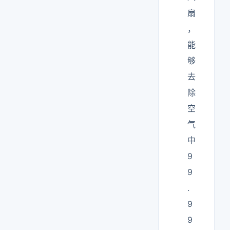
扇
，
能
够
去
除
空
气
中
9
9
.
9
9