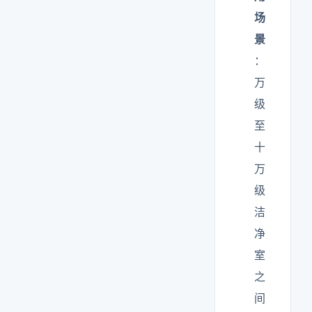
场
景
：
万
级
至
十
万
级
洁
净
室
之
间