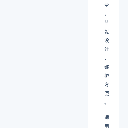
全
，
节
能
设
计
，
维
护
方
便
。
适
用