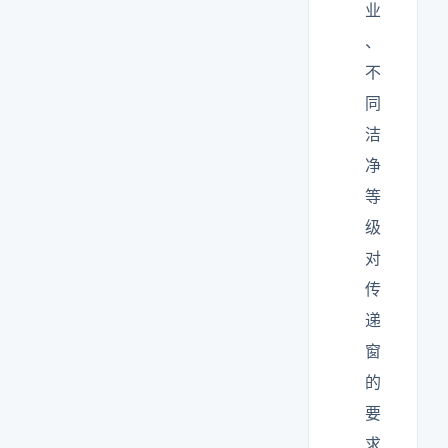
业
、
不
同
洁
净
等
级
对
传
递
窗
的
要
求