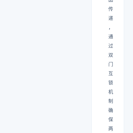
传
递
，
通
过
双
门
互
锁
机
制
确
保
两