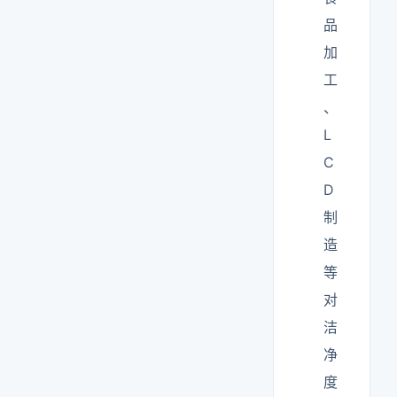
品
加
工
、
L
C
D
制
造
等
对
洁
净
度