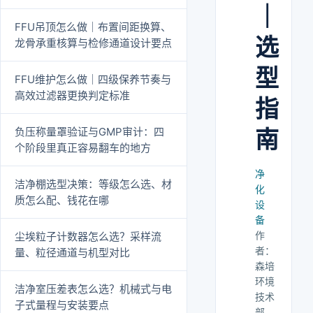
｜
FFU吊顶怎么做｜布置间距换算、
选
龙骨承重核算与检修通道设计要点
型
FFU维护怎么做｜四级保养节奏与
高效过滤器更换判定标准
指
负压称量罩验证与GMP审计：四
南
个阶段里真正容易翻车的地方
净
洁净棚选型决策：等级怎么选、材
化
质怎么配、钱花在哪
设
备
作
尘埃粒子计数器怎么选？采样流
者：
量、粒径通道与机型对比
森培
环境
洁净室压差表怎么选？机械式与电
技术
子式量程与安装要点
部