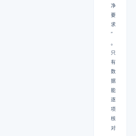
净
要
求
”
。
只
有
数
据
能
逐
项
核
对