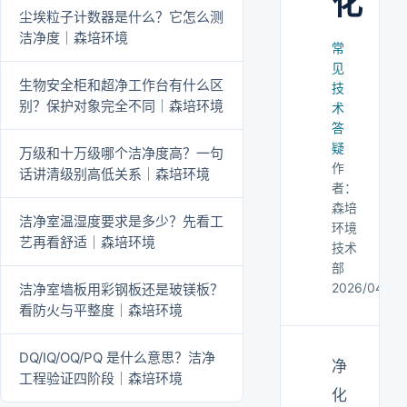
化
尘埃粒子计数器是什么？它怎么测
洁净度｜森培环境
常
见
生物安全柜和超净工作台有什么区
技
别？保护对象完全不同｜森培环境
术
答
疑
万级和十万级哪个洁净度高？一句
作
话讲清级别高低关系｜森培环境
者：
森培
洁净室温湿度要求是多少？先看工
环境
艺再看舒适｜森培环境
技术
部
2026/04/25
洁净室墙板用彩钢板还是玻镁板？
看防火与平整度｜森培环境
DQ/IQ/OQ/PQ 是什么意思？洁净
净
工程验证四阶段｜森培环境
化