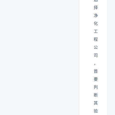
择
净
化
工
程
公
司
，
首
要
判
断
其
验