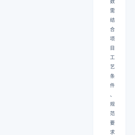
数
需
结
合
项
目
工
艺
条
件
、
规
范
要
求