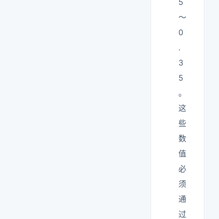
5
～
0
.
3
5
。
这
些
数
值
必
须
通
过