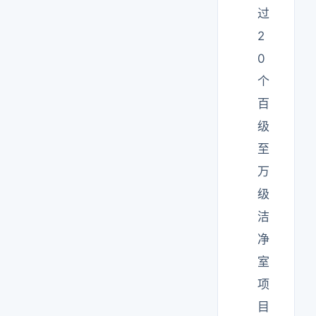
过
2
0
个
百
级
至
万
级
洁
净
室
项
目