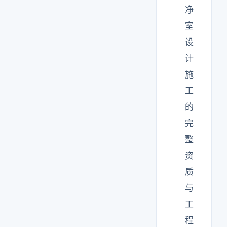
净
室
设
计
施
工
的
完
整
资
质
与
工
程