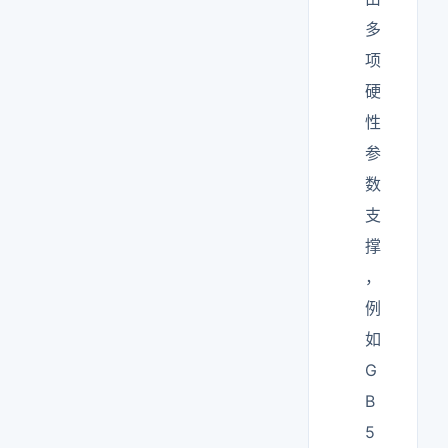
多
项
硬
性
参
数
支
撑
，
例
如
G
B
5