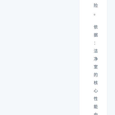
险
。
依
据
：
洁
净
室
的
核
心
性
能
由