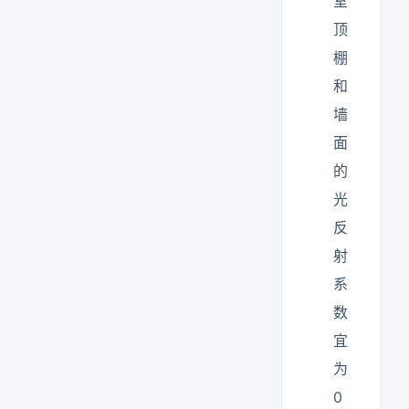
室
顶
棚
和
墙
面
的
光
反
射
系
数
宜
为
0