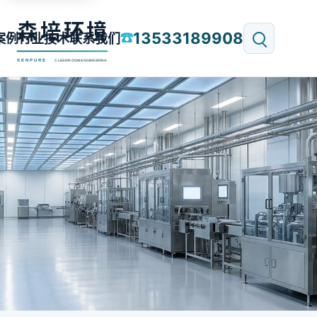
13533189908
☎
案例
行业技术
联系我们