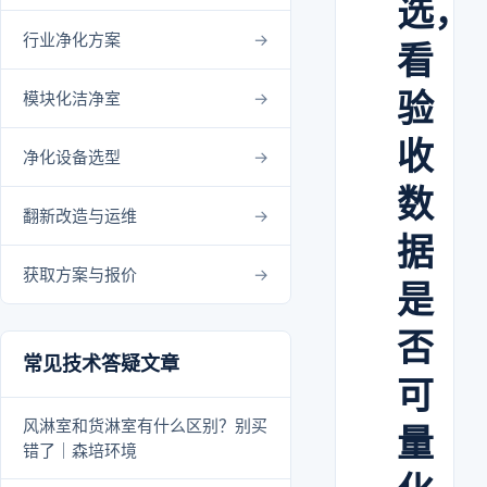
选，
行业净化方案
看
验
模块化洁净室
收
净化设备选型
数
翻新改造与运维
据
获取方案与报价
是
否
常见技术答疑文章
可
风淋室和货淋室有什么区别？别买
量
错了｜森培环境