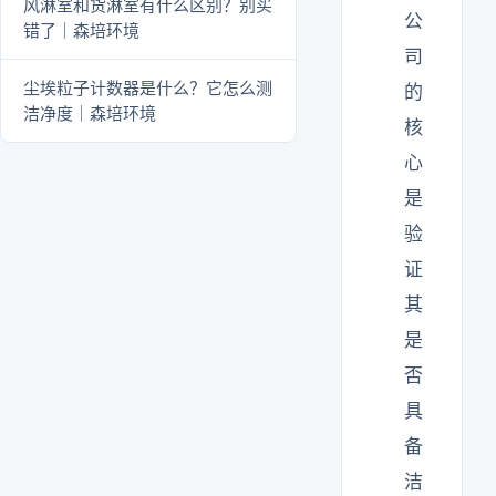
风淋室和货淋室有什么区别？别买
公
错了｜森培环境
司
尘埃粒子计数器是什么？它怎么测
的
洁净度｜森培环境
核
心
是
验
证
其
是
否
具
备
洁