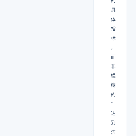
的
具
体
指
标
，
而
非
模
糊
的
“
达
到
洁