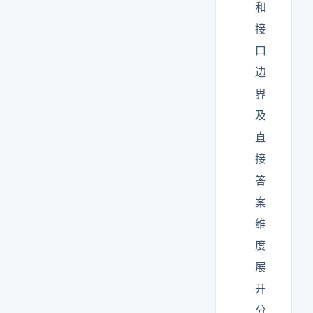
和
接
口
边
界
及
直
接
答
案
维
度
展
开
分