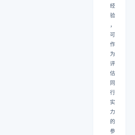
经
验
，
可
作
为
评
估
同
行
实
力
的
参