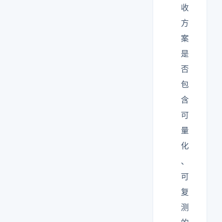
收
方
案
是
否
包
含
可
量
化
、
可
复
测