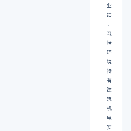
业
绩
。
森
培
环
境
持
有
建
筑
机
电
安