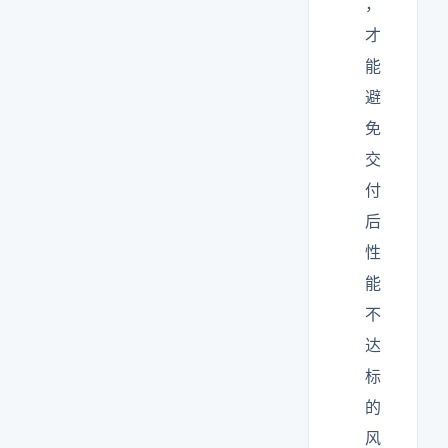
，
才
能
避
免
交
付
后
性
能
不
达
标
的
风