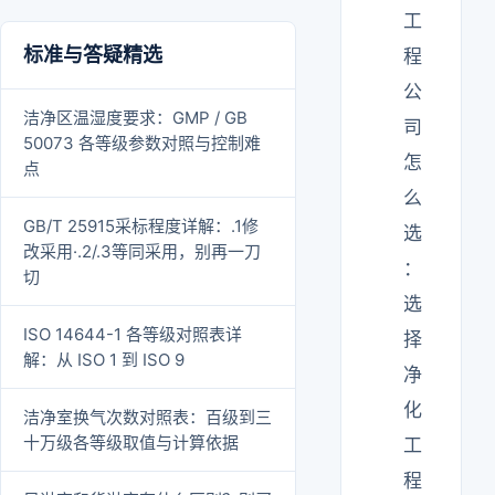
工
标准与答疑精选
程
公
洁净区温湿度要求：GMP / GB
司
50073 各等级参数对照与控制难
怎
点
么
GB/T 25915采标程度详解：.1修
选
改采用·.2/.3等同采用，别再一刀
：
切
选
ISO 14644-1 各等级对照表详
择
解：从 ISO 1 到 ISO 9
净
化
洁净室换气次数对照表：百级到三
十万级各等级取值与计算依据
工
程