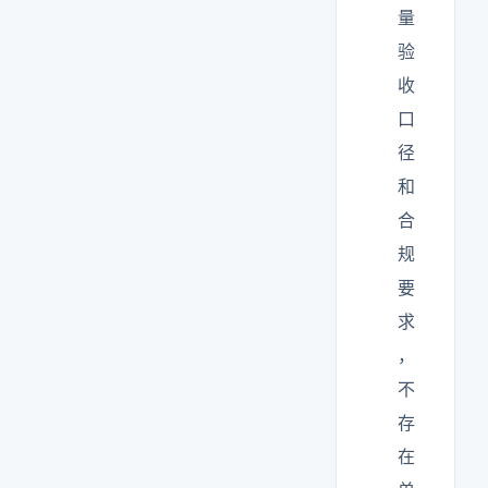
量
验
收
口
径
和
合
规
要
求
，
不
存
在