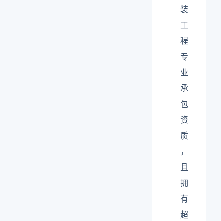
装
工
程
专
业
承
包
资
质
，
且
拥
有
超