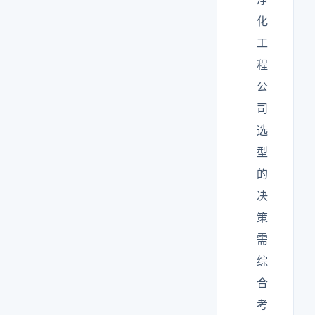
化
工
程
公
司
选
型
的
决
策
需
综
合
考