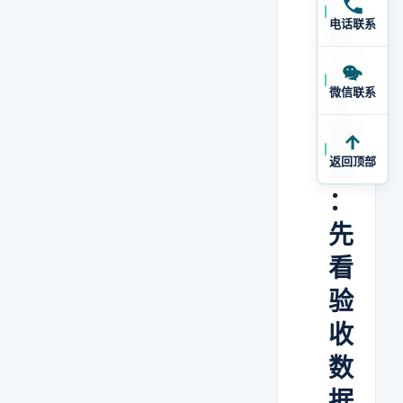
工
电话联系
程
公
微信联系
司
选
型
返回顶部
：
先
看
验
收
数
据