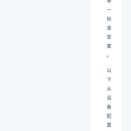
单
一
标
准
答
案
。
以
下
从
设
备
配
置