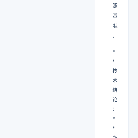
照
基
准
。
*
*
技
术
结
论
：
*
*
净