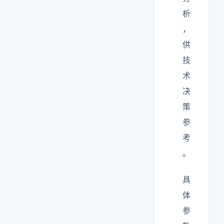
析
，
供
技
术
决
策
参
考
。
具
体
参