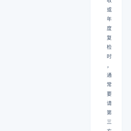
收
或
年
度
复
检
时
，
通
常
要
请
第
三