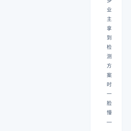
多
业
主
拿
到
检
测
方
案
时
一
脸
懵
—