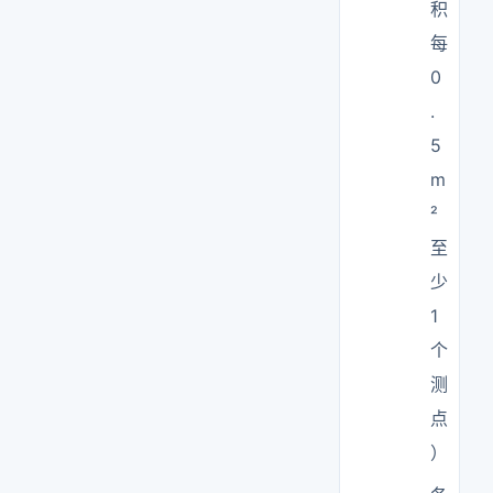
积
每
0
.
5
m
²
至
少
1
个
测
点
）