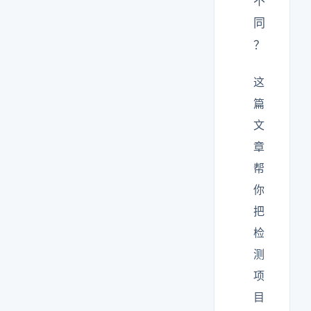
不
同
？
这
篇
文
章
帮
你
把
检
测
项
目