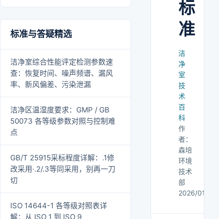
标
准
标准与答疑精选
洁
洁净室综合性能评定检测参数速
净
查：恢复时间、噪声频谱、漏风
室
率、新风偏差、污染泄漏
技
术
百
洁净区温湿度要求：GMP / GB
科
50073 各等级参数对照与控制难
作
点
者：
森培
GB/T 25915采标程度详解：.1修
环境
改采用·.2/.3等同采用，别再一刀
技术
切
部
2026/01/05
ISO 14644-1 各等级对照表详
解：从 ISO 1 到 ISO 9