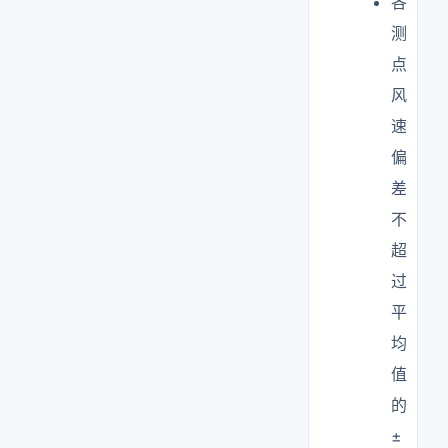
各
测
点
风
速
偏
差
不
超
过
平
均
值
的
±