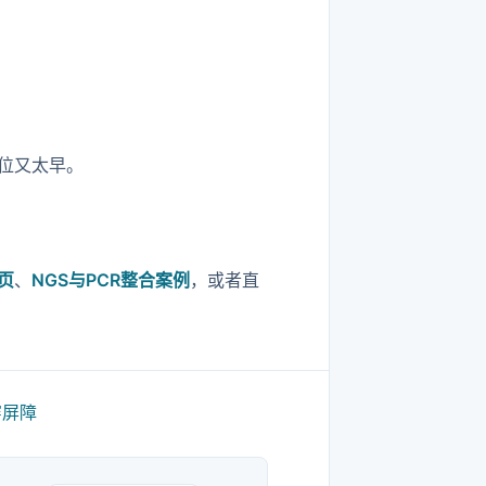
位又太早。
页
、
NGS与PCR整合案例
，或者直
穿屏障