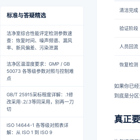
清洁完成
标准与答疑精选
验证阶段
洁净室综合性能评定检测参数速
查：恢复时间、噪声频谱、漏风
人员回流
率、新风偏差、污染泄漏
洁净区温湿度要求：GMP / GB
恢复检测
50073 各等级参数对照与控制难
点
如果你已经
GB/T 25915采标程度详解：.1修
到底是分区
改采用·.2/.3等同采用，别再一刀
切
真正要
ISO 14644-1 各等级对照表详
解：从 ISO 1 到 ISO 9