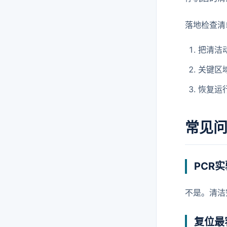
落地检查清
把清洁
关键区
恢复运
常见
PCR
不是。清洁
复位最