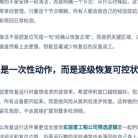
难的不是安排一轮清洁，而是明确一个节点：从什么时候起，这
常单向管理。只要这个节点模糊，所有人都会按自己的经验提前
新带回日常检测。
做法不是把复位写成一句“经确认恢复正常”，而是把关键区域、
做虽然看上去更慢，但能显著减少恢复后的反复返工。
不是一次性动作，而是逐级恢复可控
实验室恢复运行时最想追求的是效率，希望停机窗口越短越好。
、所有设备都开起来，而是按风险从高到低逐步恢复。这样做的
留在局部，不会直接扩散到整条检测链。
么恢复运行这件事更适合放到
实验室工程公司筛选逻辑
里一起判
洁验证和复位边界，后面运行期的风险通常也会落回你自己身上