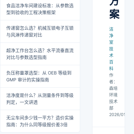
方
食品洁净车间建设标准：从参数选
案
型到验收的工程决策框架
传递窗怎么选？机械互锁电子互锁
洁
与风淋传递窗对比
净
室
技
超净工作台怎么选？水平流垂直流
术
对比与参数选型指南
百
科
负压称量罩选型：从 OEB 等级到
作
GMP 审计的实操指南
者：
森培
环境
洁净度是什么？从测量条件到等级
技术
判定，一文讲透
部
2026/01/02
无尘车间多少钱一平方？造价实操
指南：为什么同等级报价差3倍