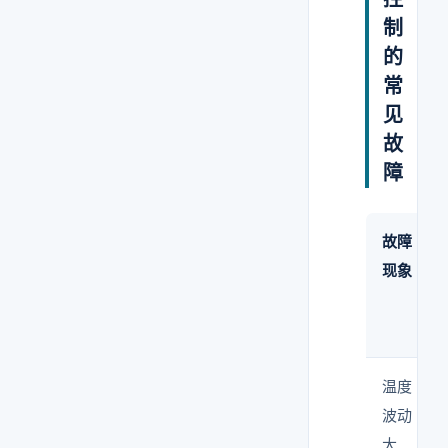
制
的
常
见
故
障
故障
现象
温度
波动
大