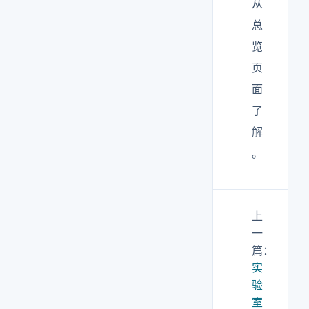
从
总
览
页
面
了
解
。
上
一
篇：
实
验
室