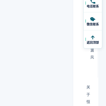
阻
慢
电话联系
力
下
增
降
大
微信联系
围
压
返回顶部
护
差
漏
始
风
终
偏
低
关
于
恒