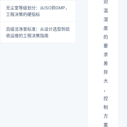
对
无尘室等级划分：从ISO到GMP，
温
工程决策的硬指标
湿
度
百级洁净室标准：从设计选型到验
收运维的工程决策指南
的
要
求
差
异
大
，
控
制
方
案