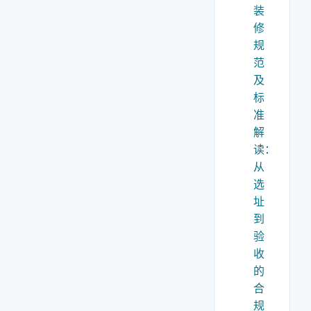
装
修
规
范
及
标
准
解
读：
从
选
址
到
验
收
的
合
规