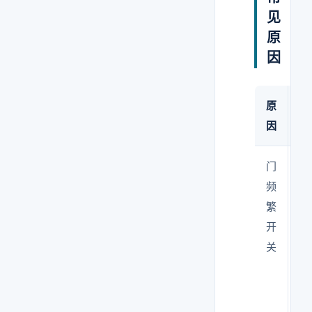
见
原
因
原
表
因
现
门
开
频
门
繁
瞬
开
间
关
压
差
归
零