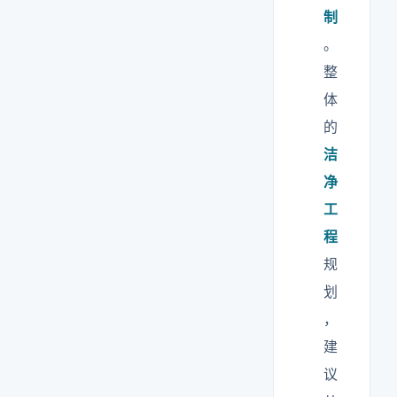
制
。
整
体
的
洁
净
工
程
规
划
，
建
议