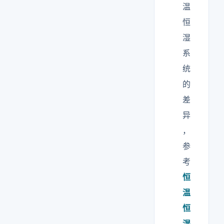
温
恒
湿
系
统
的
差
异
，
参
考
恒
温
恒
湿