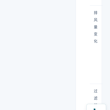
排
通
风
风
量
柜
变
开
化
关
时
压
差
波
动
过
压
滤
差
器
缓