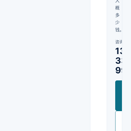
大
概
多
少
钱。
咨询热
135
331
99
加
微
信
聊
项
目
或
者
直
接