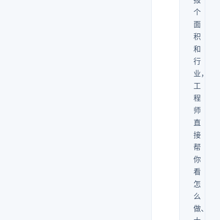
个
面
微信
同
积
号，
和
扫码
行
直接
业，
发图
纸和
工
需
程
求。
师
直
接
帮
你
看
怎
么
做、