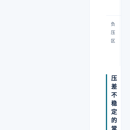
负
-5
压
区
压
差
不
稳
定
的
常