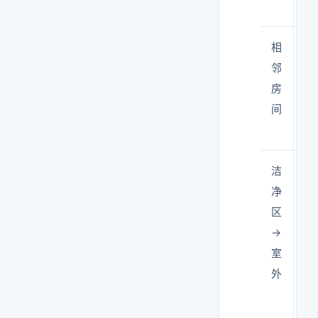
相
≥
邻
房
间
洁
≥1
净
区
→
室
外