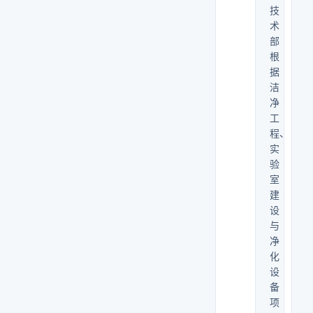
技
术
部
根
据
洁
净
工
程、
实
验
室
建
设
与
净
化
设
备
项