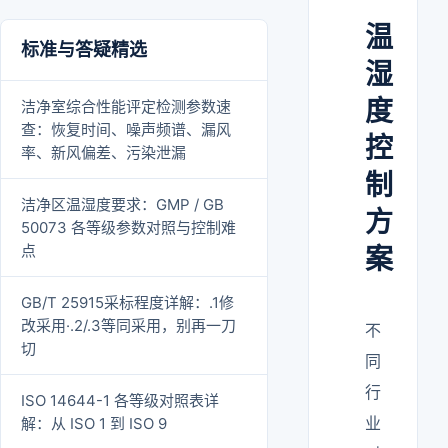
温
标准与答疑精选
湿
度
洁净室综合性能评定检测参数速
查：恢复时间、噪声频谱、漏风
控
率、新风偏差、污染泄漏
制
洁净区温湿度要求：GMP / GB
方
50073 各等级参数对照与控制难
点
案
GB/T 25915采标程度详解：.1修
改采用·.2/.3等同采用，别再一刀
不
切
同
行
ISO 14644-1 各等级对照表详
业
解：从 ISO 1 到 ISO 9