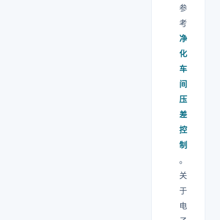
参
考
净
化
车
间
压
差
控
制
。
关
于
电