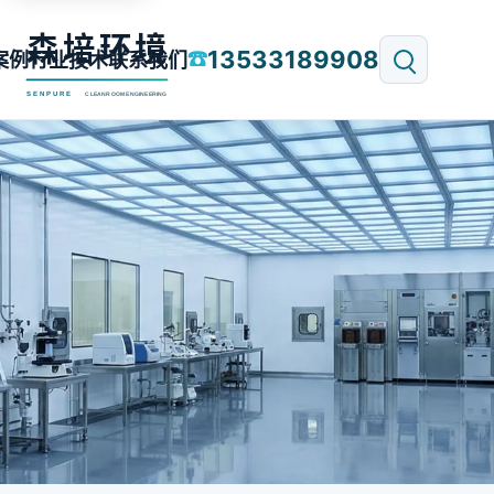
13533189908
☎
案例
行业技术
联系我们