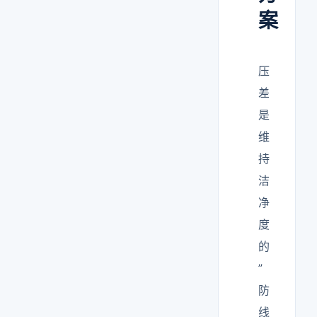
案
压
差
是
维
持
洁
净
度
的
”
防
线