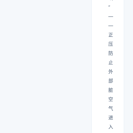
”
—
—
正
压
防
止
外
部
脏
空
气
进
入