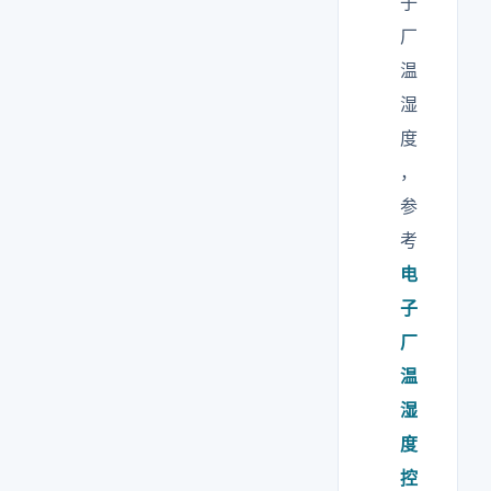
子
厂
温
湿
度
，
参
考
电
子
厂
温
湿
度
控