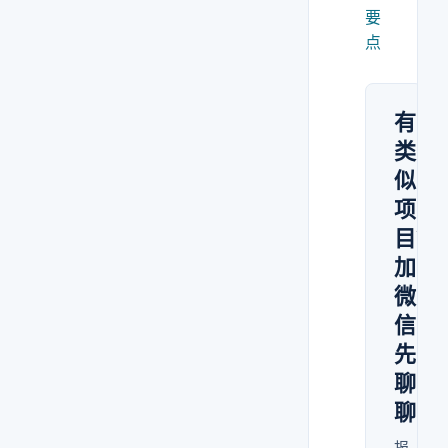
要
点
有
类
似
项
目？
加
微
信
先
聊
聊
报