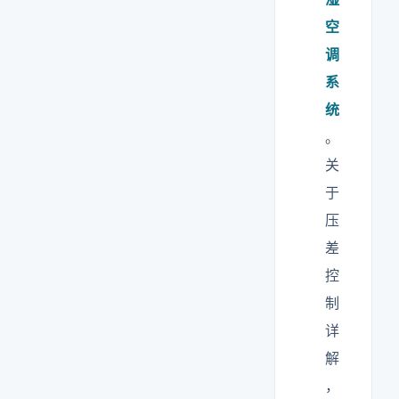
空
调
系
统
。
关
于
压
差
控
制
详
解
，