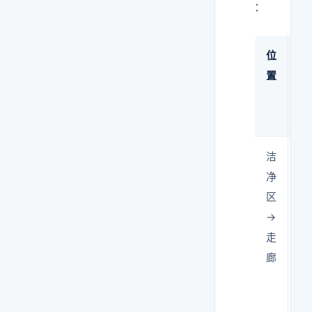
：
位
压
置
洁
≥1
净
区
→
走
廊