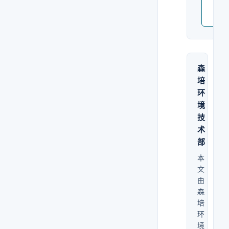
打
电
话
森
培
环
境
技
术
部
本
文
由
森
培
环
境