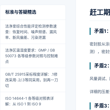
赶工期
标准与答疑精选
洁净室综合性能评定检测参数速
矛盾1
查：恢复时间、噪声频谱、漏风
率、新风偏差、污染泄漏
密封胶从涂
洁净区温湿度要求：GMP / GB
测），密封
50073 各等级参数对照与控制难
点
矛盾2
GB/T 25915采标程度详解：.1修
风量调试、
改采用·.2/.3等同采用，别再一刀
切
详细的压差
ISO 14644-1 各等级对照表详
解：从 ISO 1 到 ISO 9
矛盾3