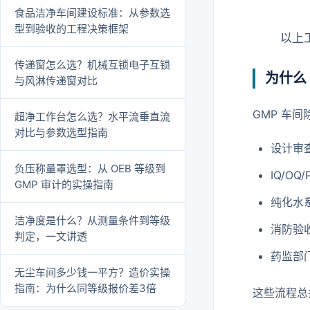
食品洁净车间建设标准：从参数选
型到验收的工程决策框架
以上
传递窗怎么选？机械互锁电子互锁
为什么
与风淋传递窗对比
GMP 车
超净工作台怎么选？水平流垂直流
对比与参数选型指南
设计审
负压称量罩选型：从 OEB 等级到
IQ/OQ
GMP 审计的实操指南
纯化水
洁净度是什么？从测量条件到等级
消防验
判定，一文讲透
药监部
无尘车间多少钱一平方？造价实操
指南：为什么同等级报价差3倍
这些流程总共