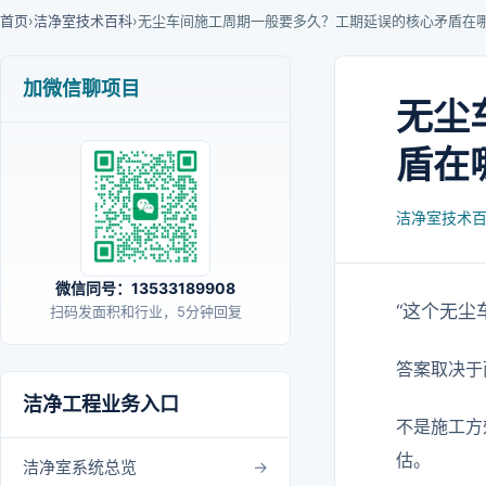
首页
›
洁净室技术百科
›
无尘车间施工周期一般要多久？工期延误的核心矛盾在
加微信聊项目
无尘
盾在
洁净室技术
微信同号：13533189908
“这个无尘
扫码发面积和行业，5分钟回复
答案取决于
洁净工程业务入口
不是施工方
估。
洁净室系统总览