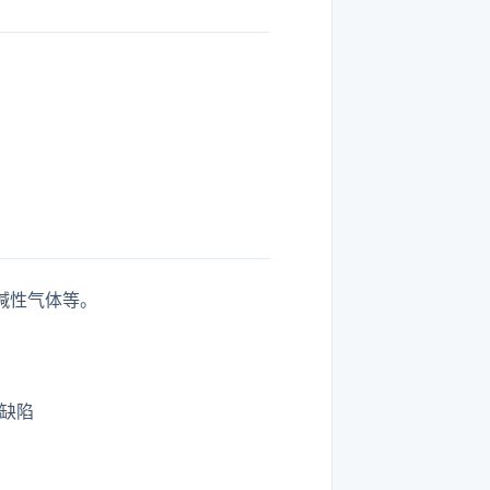
碱性气体等。
案缺陷