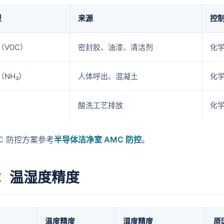
型
来源
控
（VOC）
密封胶、油漆、清洁剂
化学
NH₃）
人体呼出、混凝土
化
酸洗工艺排放
化学
C 防控方案参考
半导体洁净室 AMC 防控
。
：温湿度精度
温度精度
湿度精度
原