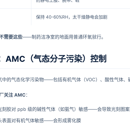
防静电工服、腕带、鞋
保持 40-60%RH，太干燥静电会加剧
不需要这些
——制药洁净室的地面用普通环氧就行。
：AMC（气态分子污染）控制
空气中的气态化学污染物——包括有机气体（VOC）、酸性气体、
厂关注 AMC
：
光刻胶对 ppb 级的碱性气体（如氨气）敏感——会导致光刻图
头表面对有机气体敏感——会形成雾化膜