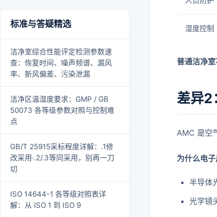
人员防护
标准与答疑精选
湿度控制
洁净室综合性能评定检测参数速
普通洁净室
查：恢复时间、噪声频谱、漏风
率、新风偏差、污染泄漏
差异2
洁净区温湿度要求：GMP / GB
50073 各等级参数对照与控制难
点
AMC 是
GB/T 25915采标程度详解：.1修
改采用·.2/.3等同采用，别再一刀
为什么电子
切
半导体
ISO 14644-1 各等级对照表详
光学镜
解：从 ISO 1 到 ISO 9