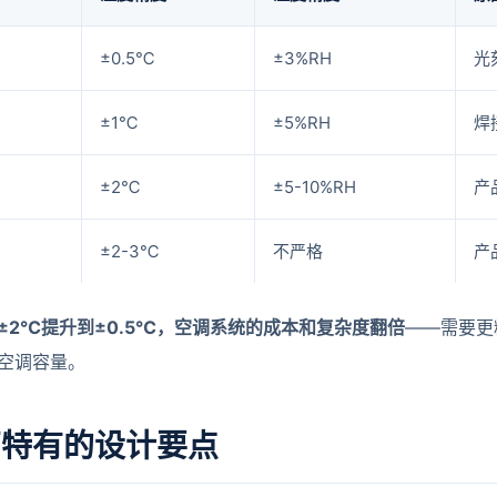
±0.5℃
±3%RH
光
±1℃
±5%RH
焊
±2℃
±5-10%RH
产
±2-3℃
不严格
产
±2℃提升到±0.5℃，空调系统的成本和复杂度翻倍
——需要更
空调容量。
厂特有的设计要点