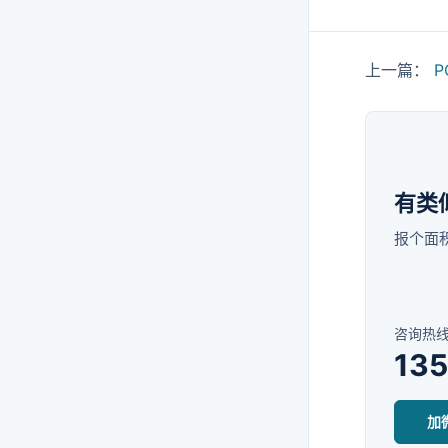
上一篇：
有类
报个面
咨询热
13
加