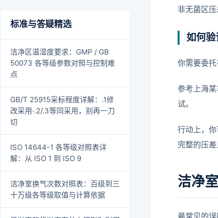
非无菌区压
标准与答疑精选
如何验
洁净区温湿度要求：GMP / GB
你需要委托
50073 各等级参数对照与控制难
点
参考上海某
GB/T 25915采标程度详解：.1修
试。
改采用·.2/.3等同采用，别再一刀
切
行动上，你
完整的压差
ISO 14644-1 各等级对照表详
解：从 ISO 1 到 ISO 9
洁净
洁净室换气次数对照表：百级到三
十万级各等级取值与计算依据
最常见的误