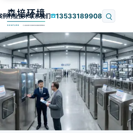
13533189908
☎
案例
行业技术
联系我们