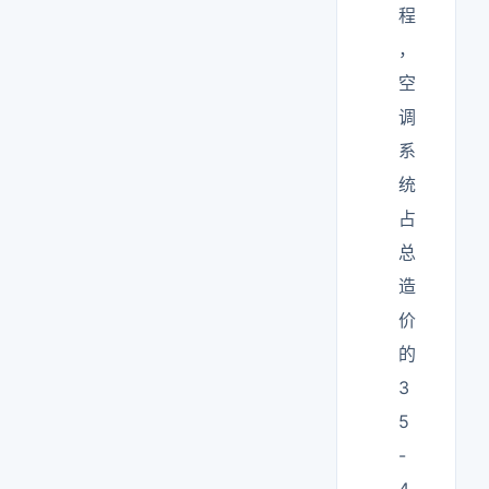
程
，
空
调
系
统
占
总
造
价
的
3
5
-