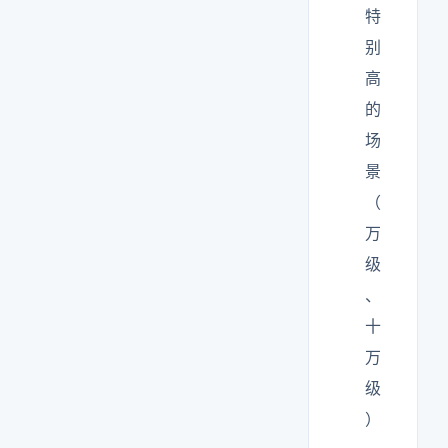
特
别
高
的
场
景
（
万
级
、
十
万
级
）