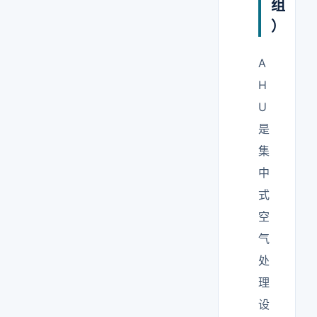
组
）
A
H
U
是
集
中
式
空
气
处
理
设