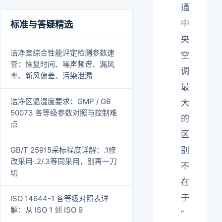
通
中
标准与答疑精选
央
洁净室综合性能评定检测参数速
空
查：恢复时间、噪声频谱、漏风
调
率、新风偏差、污染泄漏
最
洁净区温湿度要求：GMP / GB
大
50073 各等级参数对照与控制难
的
点
区
GB/T 25915采标程度详解：.1修
别
改采用·.2/.3等同采用，别再一刀
不
切
在
于
ISO 14644-1 各等级对照表详
解：从 ISO 1 到 ISO 9
”