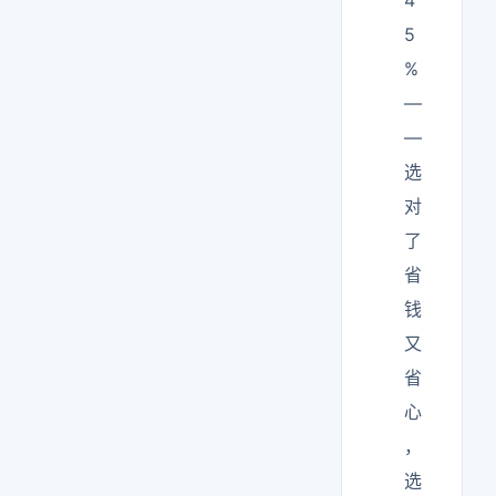
4
5
%
—
—
选
对
了
省
钱
又
省
心
，
选