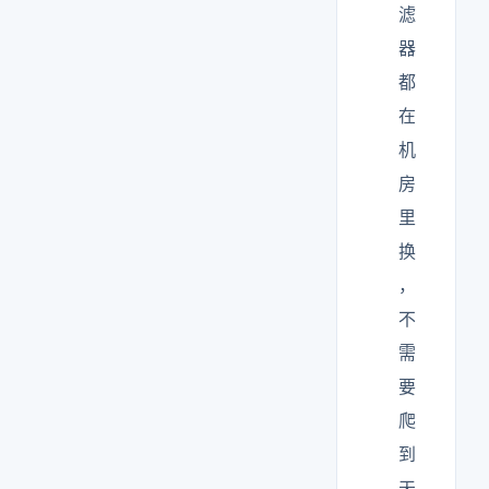
滤
器
都
在
机
房
里
换
，
不
需
要
爬
到
天