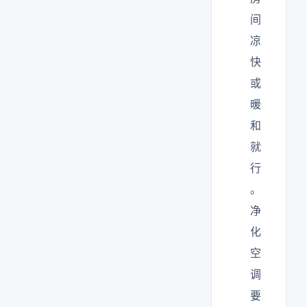
间
凉
快
或
暖
和
就
行
。
净
化
空
调
要