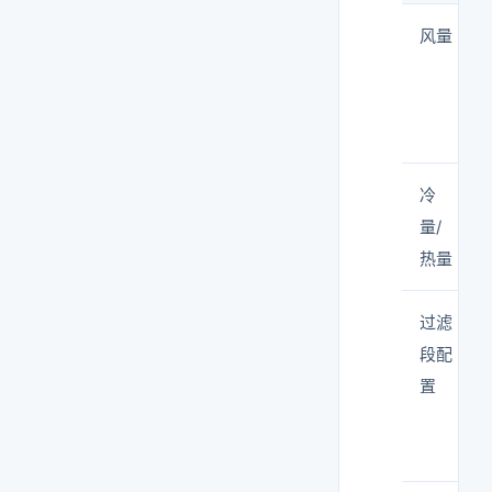
风量
冷
量/
热量
过滤
段配
置