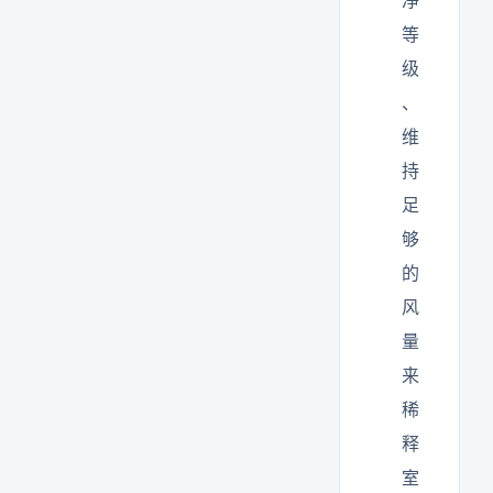
净
等
级
、
维
持
足
够
的
风
量
来
稀
释
室