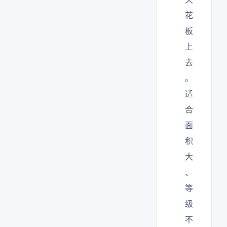
花
板
上
去
。
适
合
面
积
大
、
等
级
不