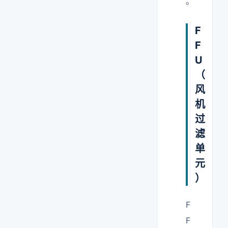
。
F
F
U
（
风
机
过
滤
单
元
）
F
F