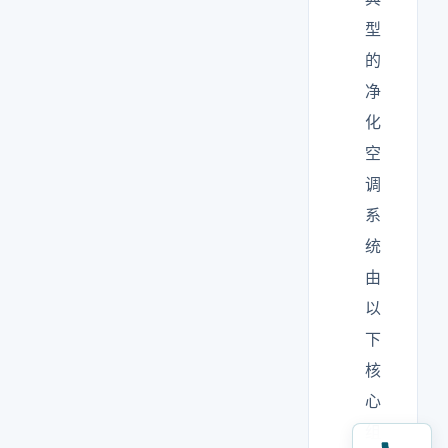
型
的
净
化
空
调
系
统
由
以
下
核
心
组