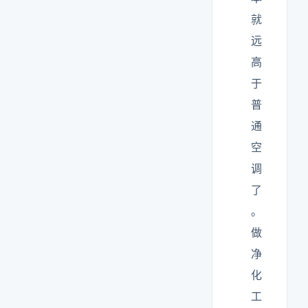
就
远
高
于
普
通
空
调
了
。
做
净
化
工