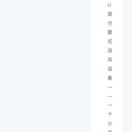
U
是
分
散
式
送
风
设
备
—
—
一
个
小