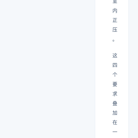
室
内
正
压
。
这
四
个
要
求
叠
加
在
一