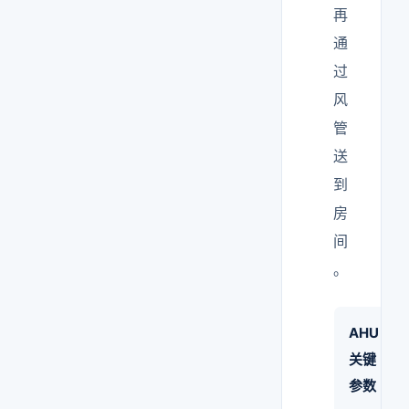
再
通
过
风
管
送
到
房
间
。
AHU
关键
参数