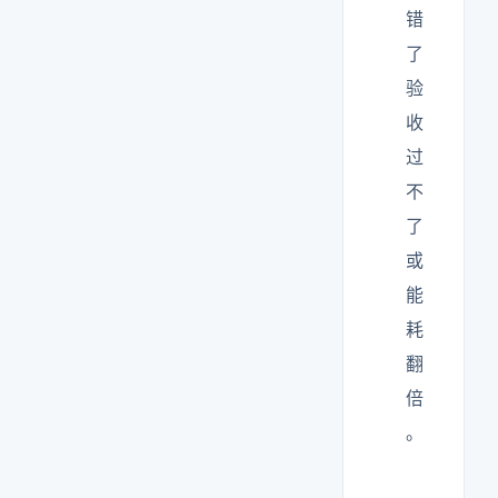
错
了
验
收
过
不
了
或
能
耗
翻
倍
。