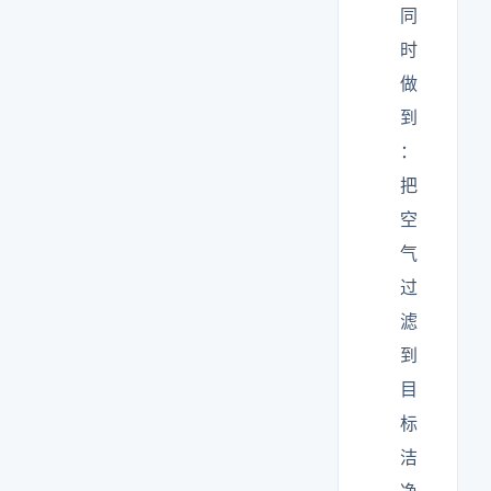
同
时
做
到
：
把
空
气
过
滤
到
目
标
洁