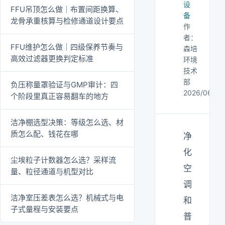
设
FFU吊顶怎么做｜布置间距换算、
备
龙骨承重核算与检修通道设计要点
作
者：
FFU维护怎么做｜四级保养节奏与
森培
高效过滤器更换判定标准
环境
技术
部
负压称量罩验证与GMP审计：四
2026/06/12
个阶段里真正容易翻车的地方
洁净棚选型决策：等级怎么选、材
质怎么配、钱花在哪
净
化
尘埃粒子计数器怎么选？采样流
空
量、粒径通道与机型对比
调
洁净室压差表怎么选？机械式与电
和
子式量程与安装要点
普