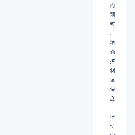
内
颗
粒
、
精
确
控
制
温
湿
度
、
保
持