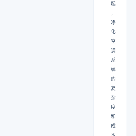
起
，
净
化
空
调
系
统
的
复
杂
度
和
成
本