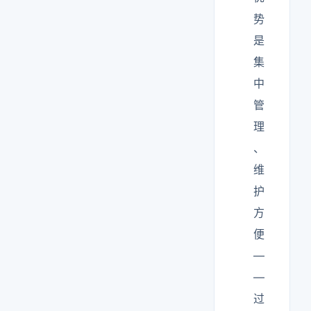
势
是
集
中
管
理
、
维
护
方
便
—
—
过