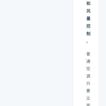
和
风
量
控
制
。
普
通
空
调
只
要
让
房