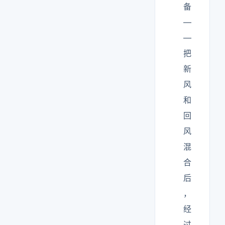
备
—
—
把
新
风
和
回
风
混
合
后
，
经
过