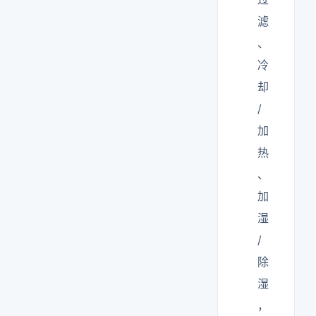
滤
、
冷
却
/
加
热
、
加
湿
/
除
湿
，