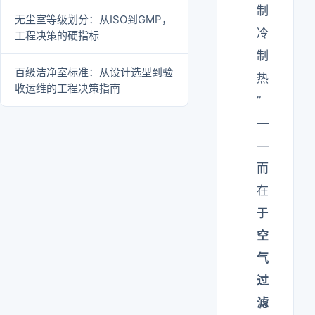
制
无尘室等级划分：从ISO到GMP，
冷
工程决策的硬指标
制
百级洁净室标准：从设计选型到验
热
收运维的工程决策指南
”
—
—
而
在
于
空
气
过
滤