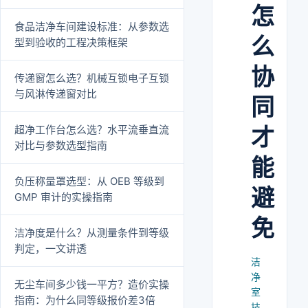
怎
食品洁净车间建设标准：从参数选
么
型到验收的工程决策框架
协
传递窗怎么选？机械互锁电子互锁
与风淋传递窗对比
同
超净工作台怎么选？水平流垂直流
才
对比与参数选型指南
能
负压称量罩选型：从 OEB 等级到
避
GMP 审计的实操指南
免
洁净度是什么？从测量条件到等级
判定，一文讲透
洁
净
无尘车间多少钱一平方？造价实操
室
指南：为什么同等级报价差3倍
技