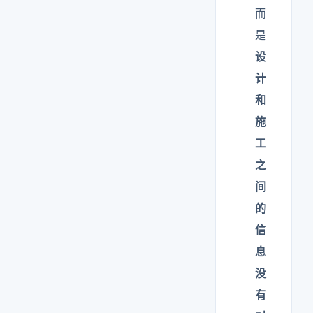
而
是
设
计
和
施
工
之
间
的
信
息
没
有