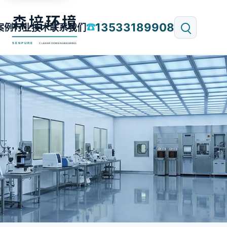
13533189908
☎
案例
行业技术
联系我们