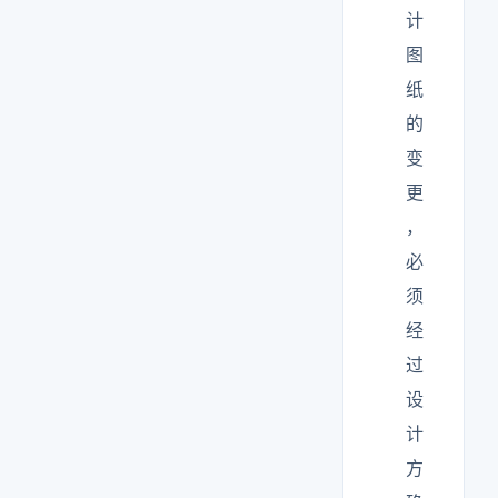
计
图
纸
的
变
更
，
必
须
经
过
设
计
方