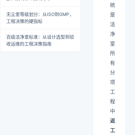
统
无尘室等级划分：从ISO到GMP，
是
工程决策的硬指标
洁
净
百级洁净室标准：从设计选型到验
室
收运维的工程决策指南
所
有
分
项
工
程
中
返
工