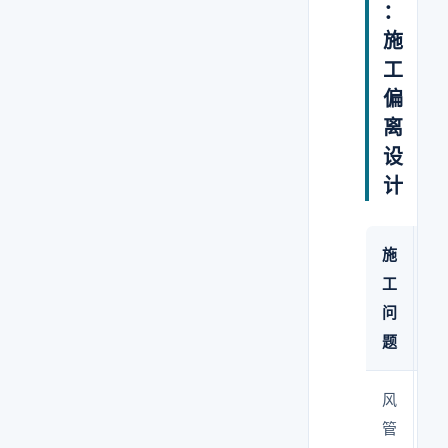
：
施
工
偏
离
设
计
施
原
工
因
问
题
风
现
管
场