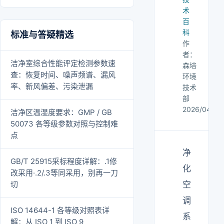
术
百
科
标准与答疑精选
作
者：
洁净室综合性能评定检测参数速
森培
查：恢复时间、噪声频谱、漏风
环境
率、新风偏差、污染泄漏
技术
部
2026/04/14
洁净区温湿度要求：GMP / GB
50073 各等级参数对照与控制难
点
净
GB/T 25915采标程度详解：.1修
化
改采用·.2/.3等同采用，别再一刀
切
空
调
ISO 14644-1 各等级对照表详
系
解：从 ISO 1 到 ISO 9