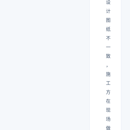
设
计
图
纸
不
一
致
，
施
工
方
在
现
场
做