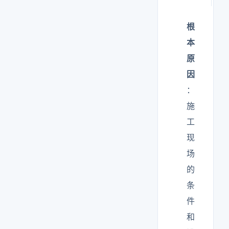
根
本
原
因
：
施
工
现
场
的
条
件
和