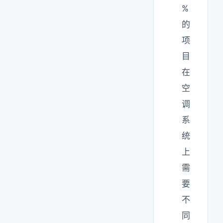
%
的
项
目
在
空
调
系
统
上
需
要
不
同