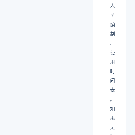
人
员
编
制
、
使
用
时
间
表
。
如
果
是