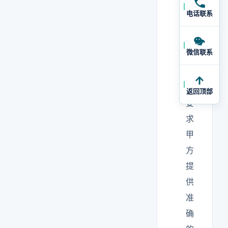
决
电话联系
：
设
微信联系
计
阶
段
返回顶部
要
求
甲
方
提
供
准
确