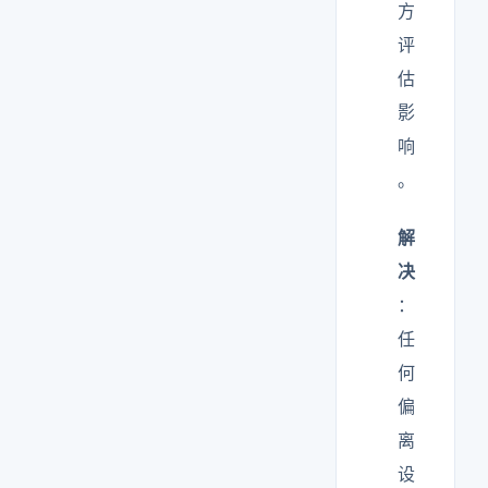
方
评
估
影
响
。
解
决
：
任
何
偏
离
设