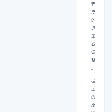
程
度
的
返
工
或
调
整
。
返
工
的
原