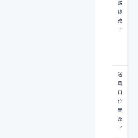
路
空
线
间
改
不
了
够
送
避
风
开
口
设
位
备
置
或
改
管
了
线