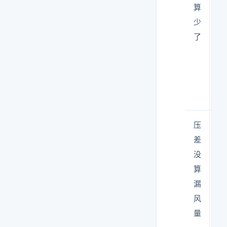
算
度
少
不
了
达
标
压
压
差
差
没
维
算
持
漏
不
风
住
量