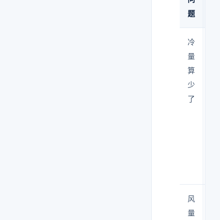
题
果
冷
温
量
度
算
降
少
不
了
下
来
风
洁
量
净