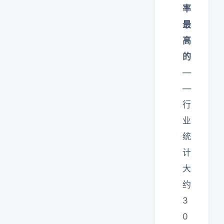
率
最
高
的
—
—
行
业
统
计
大
约
3
0