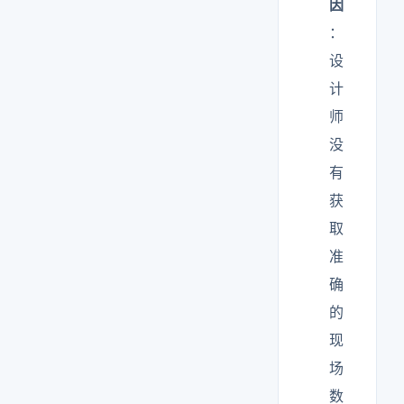
因
：
设
计
师
没
有
获
取
准
确
的
现
场
数