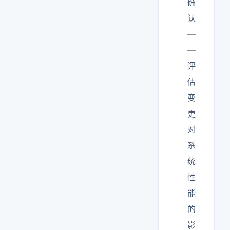
确
认
—
—
评
估
变
更
对
系
统
性
能
的
影