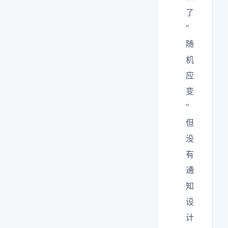
了
”
随
机
应
变
”
但
没
有
通
知
设
计