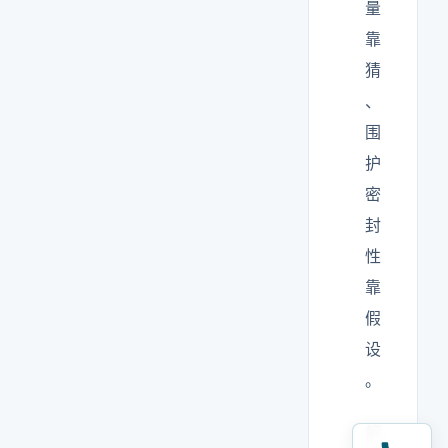
量
靠
猜
、
围
护
密
封
性
靠
假
设
。
解