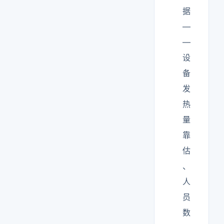
据
—
—
设
备
发
热
量
靠
估
、
人
员
数