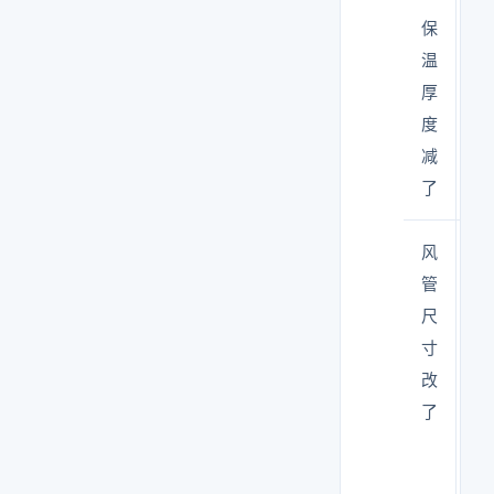
保
省
温
成
厚
本
度
减
了
风
材
管
料
尺
不
寸
够
改
了