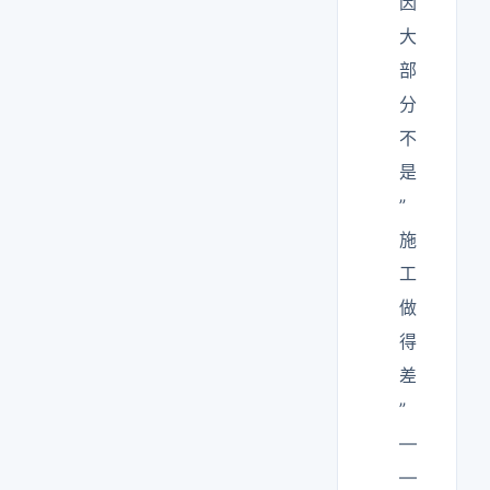
因
大
部
分
不
是
”
施
工
做
得
差
”
—
—