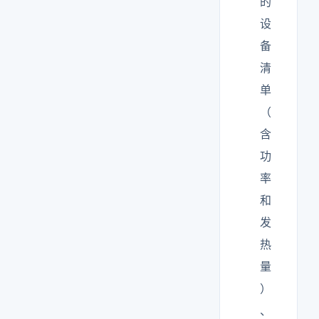
的
设
备
清
单
（
含
功
率
和
发
热
量
）
、