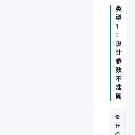
类
型
1
：
设
计
参
数
不
准
确
设
施
计
工
问
后