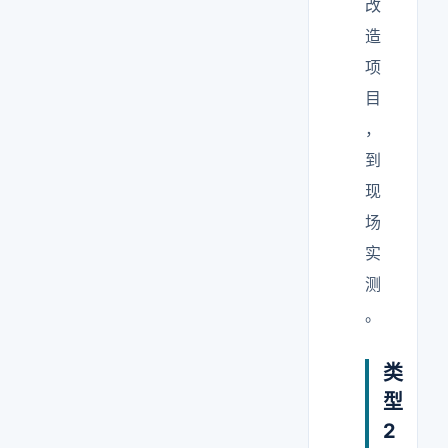
改
造
项
目
，
到
现
场
实
测
。
类
型
2