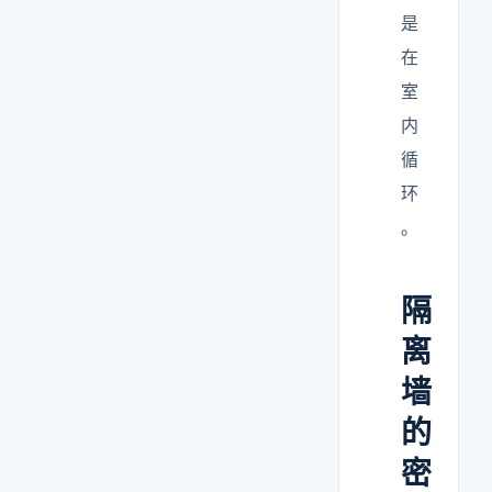
是
在
室
内
循
环
。
隔
离
墙
的
密