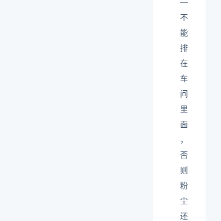
—
不
能
排
在
车
间
里
面
，
否
则
粉
尘
还