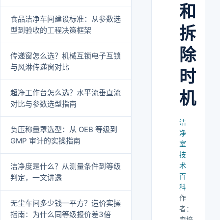
和
食品洁净车间建设标准：从参数选
拆
型到验收的工程决策框架
除
传递窗怎么选？机械互锁电子互锁
与风淋传递窗对比
时
超净工作台怎么选？水平流垂直流
机
对比与参数选型指南
洁
负压称量罩选型：从 OEB 等级到
净
GMP 审计的实操指南
室
技
术
洁净度是什么？从测量条件到等级
百
判定，一文讲透
科
作
无尘车间多少钱一平方？造价实操
者：
指南：为什么同等级报价差3倍
森培