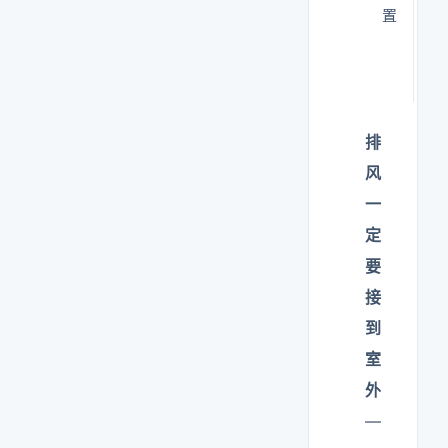
置
少
透
险
排
风
一
定
要
接
到
室
外
—