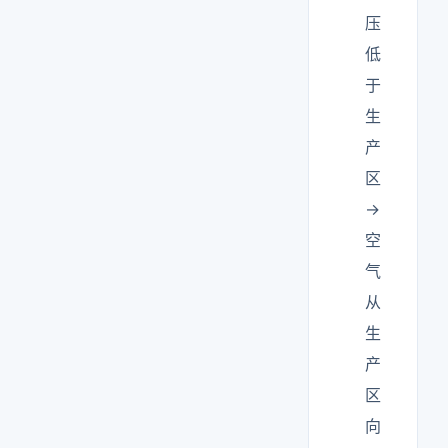
压
低
于
生
产
区
→
空
气
从
生
产
区
向