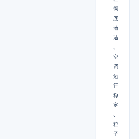
彻
底
清
洁
、
空
调
运
行
稳
定
、
粒
子