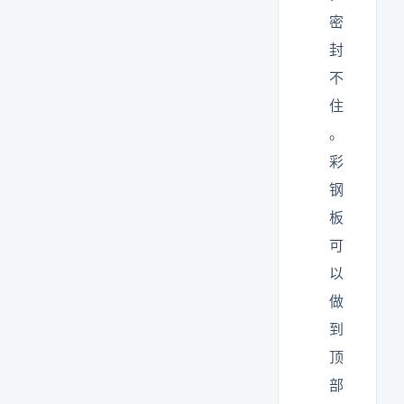
密
封
不
住
。
彩
钢
板
可
以
做
到
顶
部