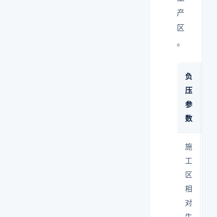
产
区
。
负
建
压
值
参
数
施
-5
工
以
区
相
对
生