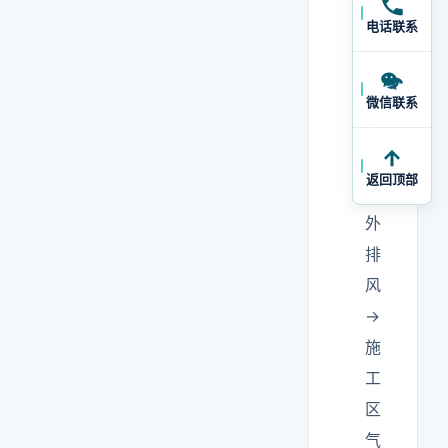
工
电话联系
区
装
排
微信联系
风
扇
返回顶部
向
外
排
风
→
施
工
区
气