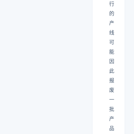
行
的
产
线
可
能
因
此
报
废
一
批
产
品