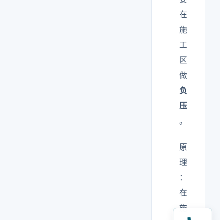
在
施
工
区
做
负
压
。
原
理
：
在
施