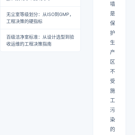
墙
是
无尘室等级划分：从ISO到GMP，
工程决策的硬指标
保
护
百级洁净室标准：从设计选型到验
生
收运维的工程决策指南
产
区
不
受
施
工
污
染
的