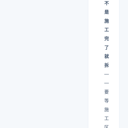
不
是
施
工
完
了
就
拆
—
—
要
等
施
工
区