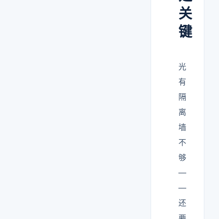
关
键
光
有
隔
离
墙
不
够
—
—
还
要