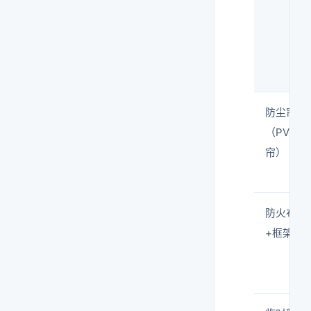
防尘帘
（PVC
帘）
防火布
+框架