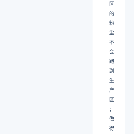
区
的
粉
尘
不
会
跑
到
生
产
区
；
做
得