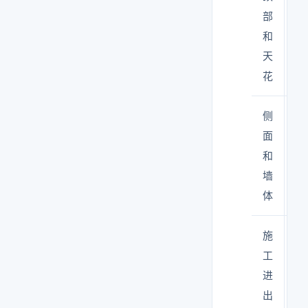
部
封
和
或
天
尘
花
搭
侧
紧
面
墙
和
+
墙
封
体
施
做
工
层
进
门
出
（