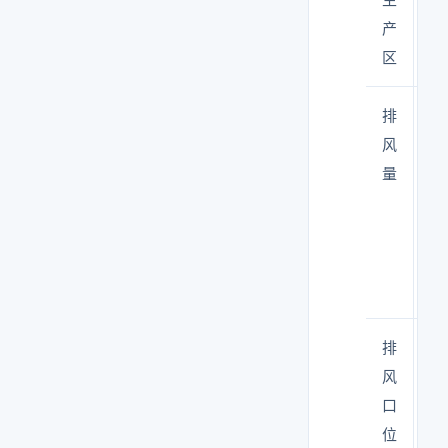
产
区
排
施
风
区
量
积
×5
10
次
换
排
远
风
隔
口
墙
位
（