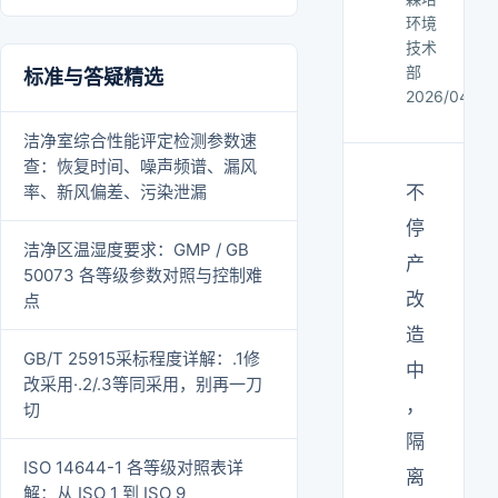
环境
技术
部
标准与答疑精选
2026/04/12
洁净室综合性能评定检测参数速
查：恢复时间、噪声频谱、漏风
率、新风偏差、污染泄漏
不
停
洁净区温湿度要求：GMP / GB
产
50073 各等级参数对照与控制难
改
点
造
GB/T 25915采标程度详解：.1修
中
改采用·.2/.3等同采用，别再一刀
，
切
隔
ISO 14644-1 各等级对照表详
离
解：从 ISO 1 到 ISO 9