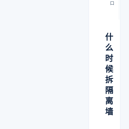
口
似
锁
什
么
时
候
拆
隔
离
墙