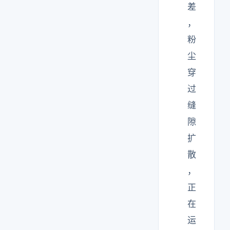
差
，
粉
尘
穿
过
缝
隙
扩
散
，
正
在
运