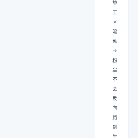
施
工
区
流
动
→
粉
尘
不
会
反
向
跑
到
生