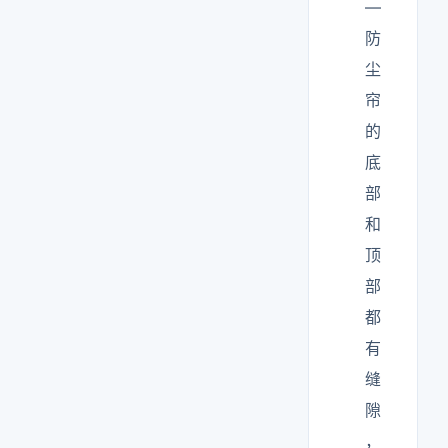
—
防
尘
帘
的
底
部
和
顶
部
都
有
缝
隙
，