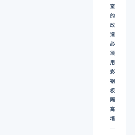
室
的
改
造
必
须
用
彩
钢
板
隔
离
墙
—