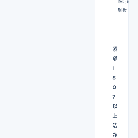
临时彩
钢板
紧
邻
I
S
O
7
以
上
洁
净