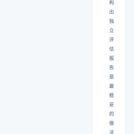
构
出
独
立
评
估
报
告
是
最
稳
妥
的
做
法