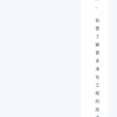
。
如
需
了
解
更
多
净
化
工
程
的
技