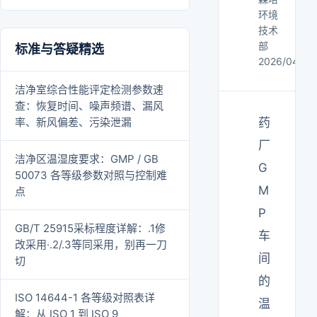
环境
技术
部
标准与答疑精选
2026/04/12
洁净室综合性能评定检测参数速
查：恢复时间、噪声频谱、漏风
率、新风偏差、污染泄漏
药
厂
洁净区温湿度要求：GMP / GB
G
50073 各等级参数对照与控制难
M
点
P
GB/T 25915采标程度详解：.1修
车
改采用·.2/.3等同采用，别再一刀
间
切
的
ISO 14644-1 各等级对照表详
温
解：从 ISO 1 到 ISO 9