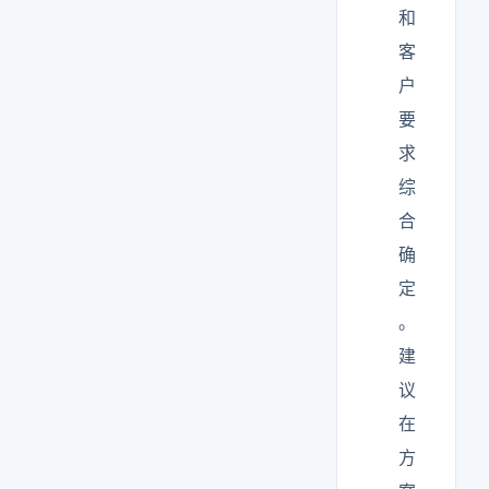
和
客
户
要
求
综
合
确
定
。
建
议
在
方