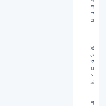
密
空
调
减
小
控
制
区
域
围