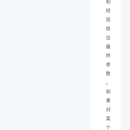
和
经
验
给
出
最
终
参
数
。
如
果
对
某
个