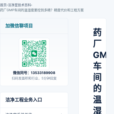
首页
›
洁净室技术百科
›
药厂GMP车间的温湿度要控到多精？精度代价和工程方案
加微信聊项目
药
厂
GMP
车
微信同号：13533189908
间
扫码发面积和行业，5分钟回复
的
温
洁净工程业务入口
湿