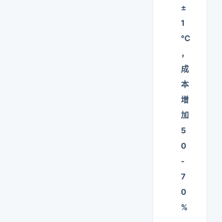
±
1
℃
，
成
本
增
加
5
0
-
7
0
%