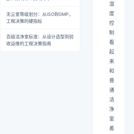
湿
度
无尘室等级划分：从ISO到GMP，
工程决策的硬指标
控
制
百级洁净室标准：从设计选型到验
看
收运维的工程决策指南
起
来
和
普
通
洁
净
室
差