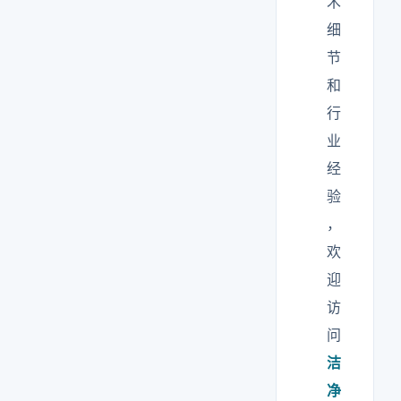
术
细
节
和
行
业
经
验
，
欢
迎
访
问
洁
净