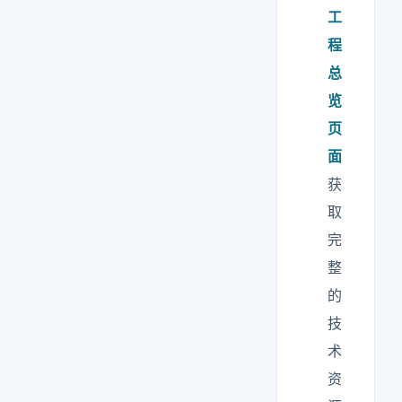
工
程
总
览
页
面
获
取
完
整
的
技
术
资