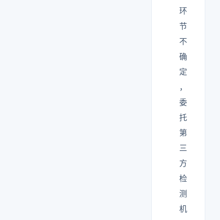
环
节
不
确
定
，
委
托
第
三
方
检
测
机