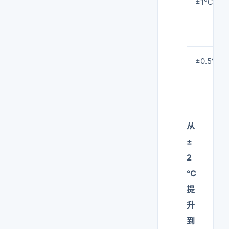
±1℃
±0.5℃
从
±
2
℃
提
升
到