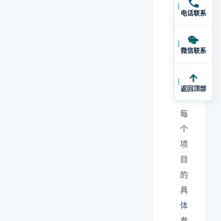
实
电话联系
际
操
微信联系
作
建
议
返回顶部
：
每
个
项
目
的
具
体
参