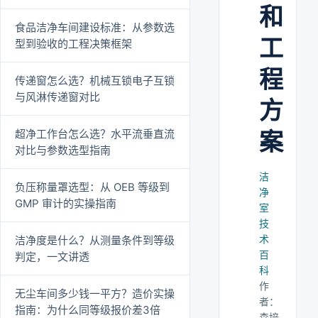
和
食品洁净车间建设标准：从参数选
工
型到验收的工程决策框架
程
传递窗怎么选？机械互锁电子互锁
与风淋传递窗对比
方
超净工作台怎么选？水平流垂直流
案
对比与参数选型指南
洁
负压称量罩选型：从 OEB 等级到
净
GMP 审计的实操指南
室
技
术
洁净度是什么？从测量条件到等级
百
判定，一文讲透
科
作
无尘车间多少钱一平方？造价实操
者：
指南：为什么同等级报价差3倍
森培