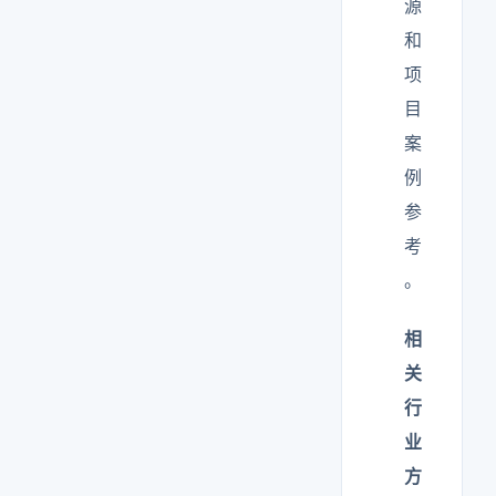
源
和
项
目
案
例
参
考
。
相
关
行
业
方