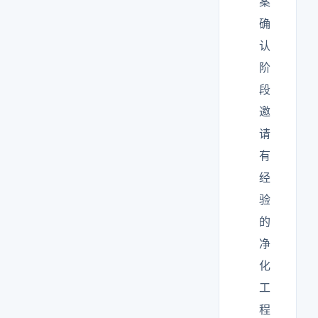
案
确
认
阶
段
邀
请
有
经
验
的
净
化
工
程