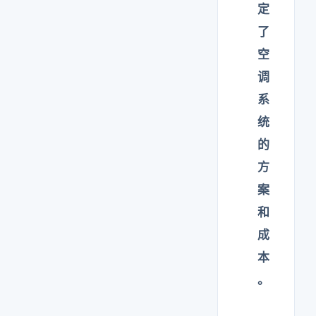
定
了
空
调
系
统
的
方
案
和
成
本
。