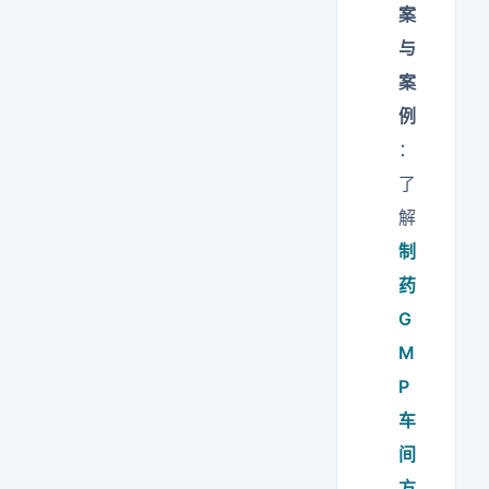
案
与
案
例
：
了
解
制
药
G
M
P
车
间
方