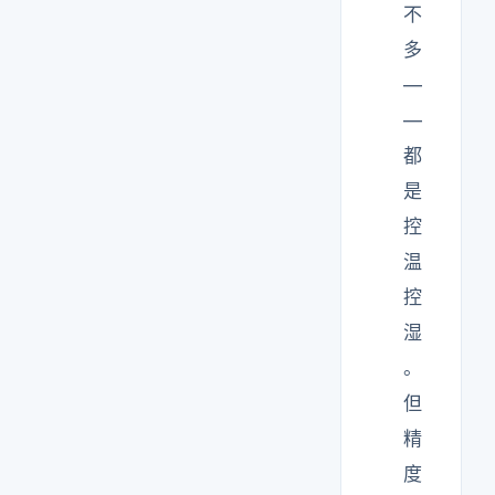
不
多
—
—
都
是
控
温
控
湿
。
但
精
度