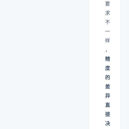
要
求
不
一
样
，
精
度
的
差
异
直
接
决