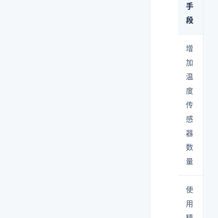
手
段
增
加
温
度
传
感
器
数
量
使
用
精