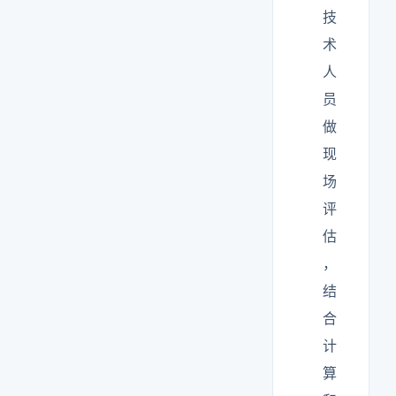
技
术
人
员
做
现
场
评
估
，
结
合
计
算