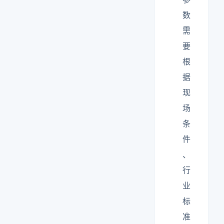
数
需
要
根
据
现
场
条
件
、
行
业
标
准