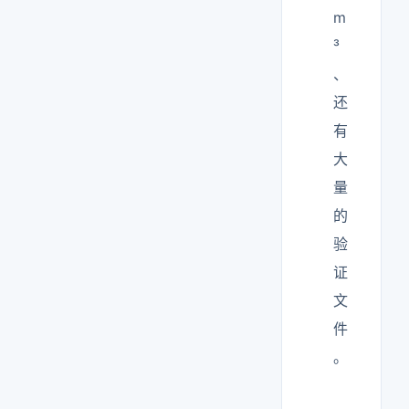
m
³
、
还
有
大
量
的
验
证
文
件
。