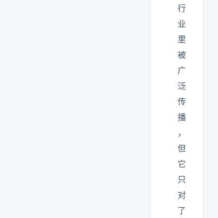
行
业
里
被
广
泛
传
播
，
但
它
只
对
了