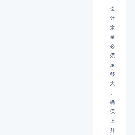
设
计
余
量
必
须
足
够
大
，
确
保
上
升