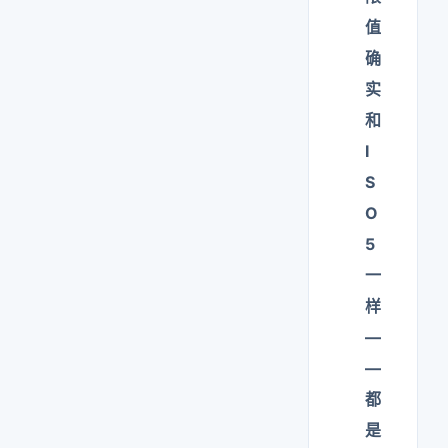
值
确
实
和
I
S
O
5
一
样
—
—
都
是