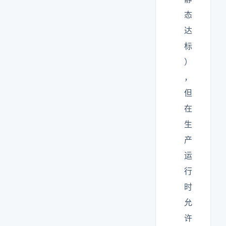
态
达
标
）
，
但
在
生
产
运
行
时
允
许