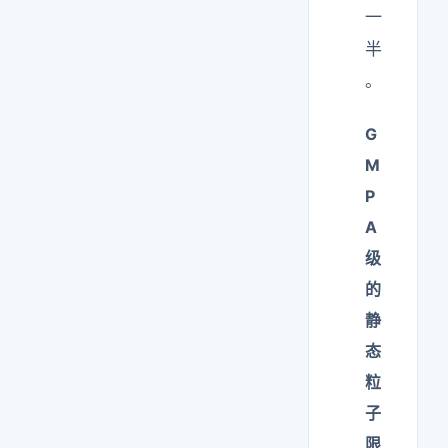
一
半
。
G
M
P
A
级
的
静
态
粒
子
限