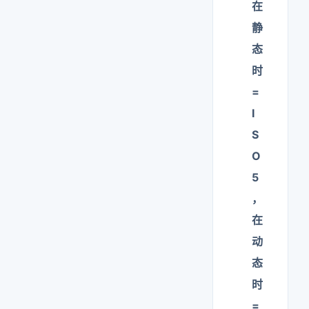
在
静
态
时
=
I
S
O
5
，
在
动
态
时
=