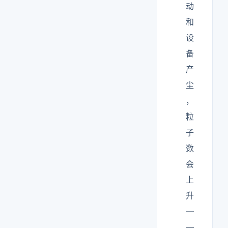
动
和
设
备
产
尘
，
粒
子
数
会
上
升
—
—