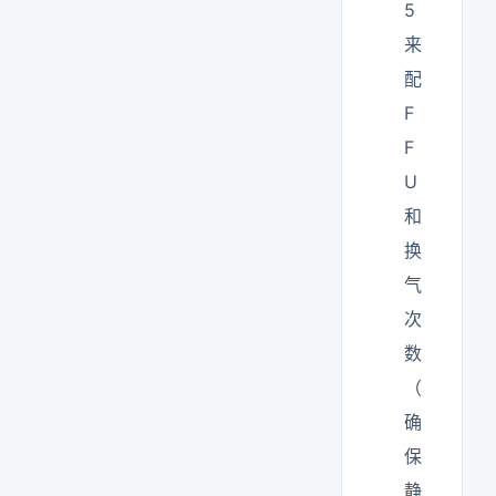
5
来
配
F
F
U
和
换
气
次
数
（
确
保
静