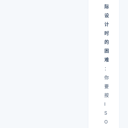
际
设
计
时
的
困
难
：
你
要
按
I
S
O