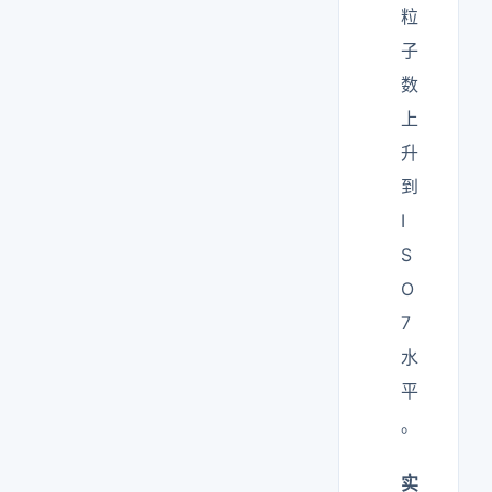
粒
子
数
上
升
到
I
S
O
7
水
平
。
实