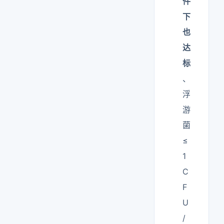
件
下
也
达
标
、
浮
游
菌
≤
1
C
F
U
/