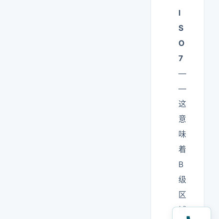
I
S
O
7
—
—
这
意
味
着
B
级
区
域