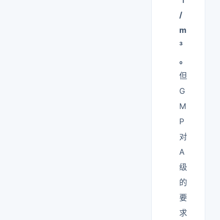
/
m
³
。
但
G
M
P
对
A
级
的
要
求