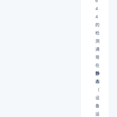
6
4
4
的
检
测
通
常
在
静
态
（
设
备
运