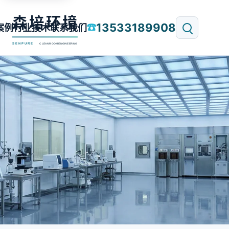
13533189908
☎
案例
行业技术
联系我们