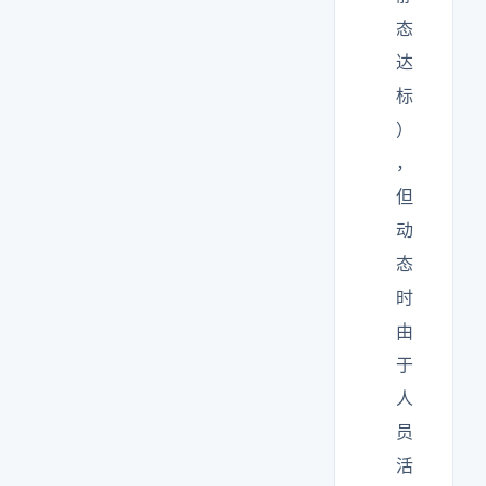
态
达
标
）
，
但
动
态
时
由
于
人
员
活