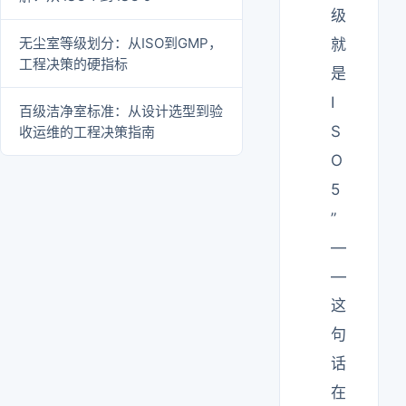
级
无尘室等级划分：从ISO到GMP，
就
工程决策的硬指标
是
I
百级洁净室标准：从设计选型到验
S
收运维的工程决策指南
O
5
”
—
—
这
句
话
在