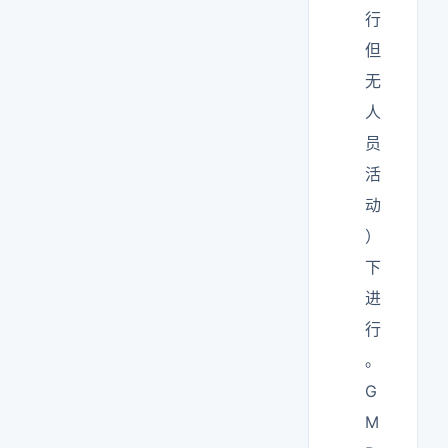
行
但
无
人
员
活
动
）
下
进
行
。
G
M