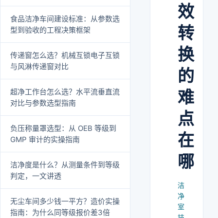
效
食品洁净车间建设标准：从参数选
转
型到验收的工程决策框架
换
传递窗怎么选？机械互锁电子互锁
与风淋传递窗对比
的
超净工作台怎么选？水平流垂直流
难
对比与参数选型指南
点
负压称量罩选型：从 OEB 等级到
在
GMP 审计的实操指南
哪
洁净度是什么？从测量条件到等级
判定，一文讲透
洁
净
无尘车间多少钱一平方？造价实操
室
指南：为什么同等级报价差3倍
技