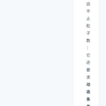
远
不
止
粒
子
数
：
它
还
要
求
动
态
条