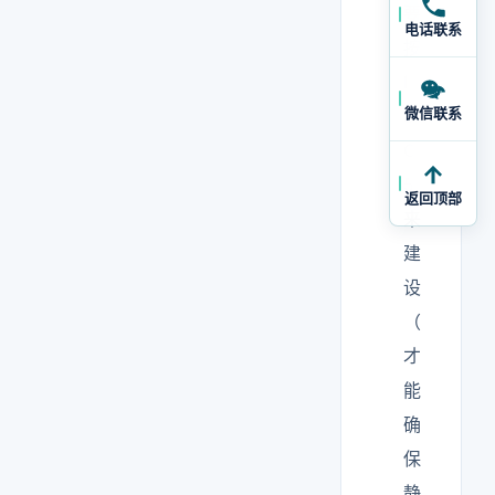
要
电话联系
按
I
微信联系
S
O
5
返回顶部
来
建
设
（
才
能
确
保
静