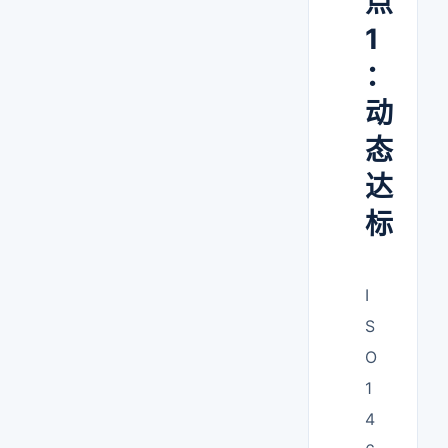
点
1
：
动
态
达
标
I
S
O
1
4