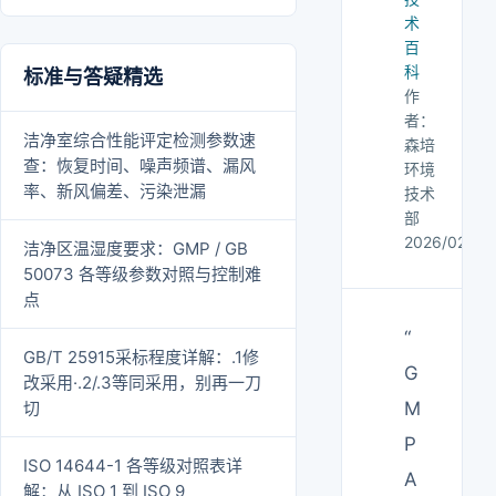
术
百
科
标准与答疑精选
作
者：
洁净室综合性能评定检测参数速
森培
查：恢复时间、噪声频谱、漏风
环境
率、新风偏差、污染泄漏
技术
部
2026/02/28
洁净区温湿度要求：GMP / GB
50073 各等级参数对照与控制难
点
“
GB/T 25915采标程度详解：.1修
G
改采用·.2/.3等同采用，别再一刀
切
M
P
ISO 14644-1 各等级对照表详
A
解：从 ISO 1 到 ISO 9