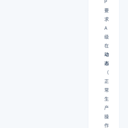
P
要
求
A
级
在
动
态
（
正
常
生
产
操
作