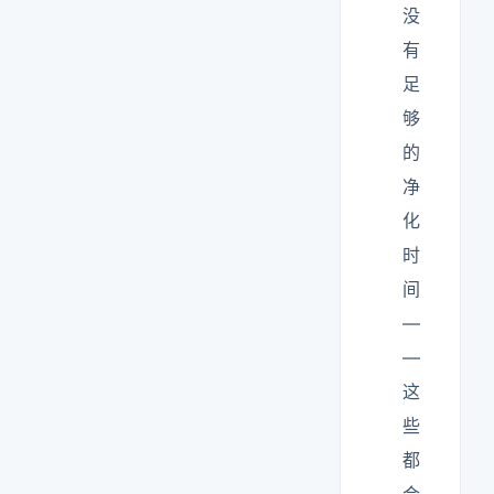
没
有
足
够
的
净
化
时
间
—
—
这
些
都