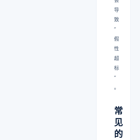
会
导
致
”
假
性
超
标
”
。
常
见
的