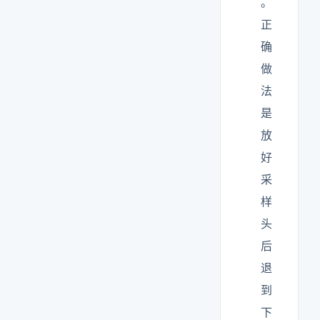
。
正
确
做
法
是
放
好
采
样
头
后
退
到
下