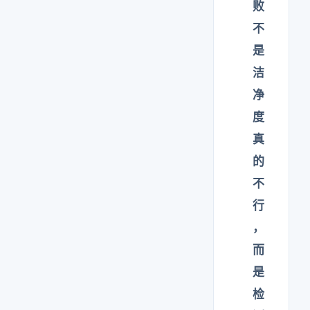
败
不
是
洁
净
度
真
的
不
行
，
而
是
检