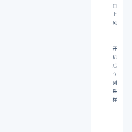
口
读
上
数
风
偏
高
开
系
机
统
后
未
立
稳
刻
定
采
→
样
读
数
波
动