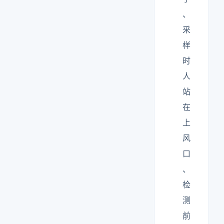
、
采
样
时
人
站
在
上
风
口
、
检
测
前