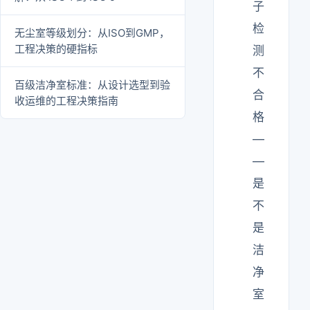
子
检
无尘室等级划分：从ISO到GMP，
工程决策的硬指标
测
不
百级洁净室标准：从设计选型到验
合
收运维的工程决策指南
格
—
—
是
不
是
洁
净
室