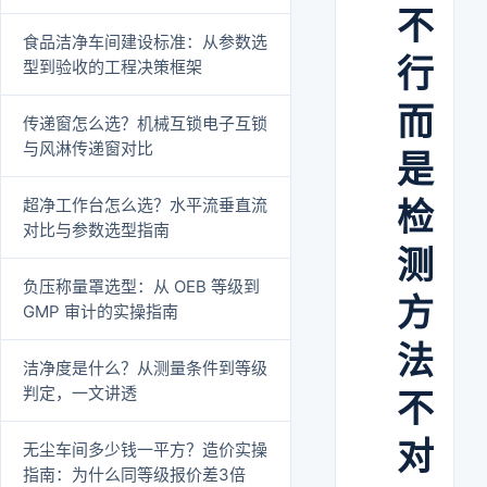
不
食品洁净车间建设标准：从参数选
行
型到验收的工程决策框架
而
传递窗怎么选？机械互锁电子互锁
与风淋传递窗对比
是
超净工作台怎么选？水平流垂直流
检
对比与参数选型指南
测
负压称量罩选型：从 OEB 等级到
方
GMP 审计的实操指南
法
洁净度是什么？从测量条件到等级
判定，一文讲透
不
对
无尘车间多少钱一平方？造价实操
指南：为什么同等级报价差3倍