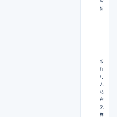
弯
壁
折
上
→
读
数
偏
低
采
人
样
体
时
产
人
尘
站
被
在
采
采
入
样
→