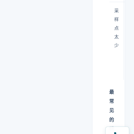
采
不
样
能
点
代
太
表
少
整
个
房
间
最
常
见
的
错