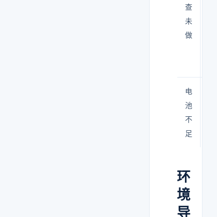
查
噪
未
声
做
不
知
道
电
采
池
样
不
中
足
断
环
境
导