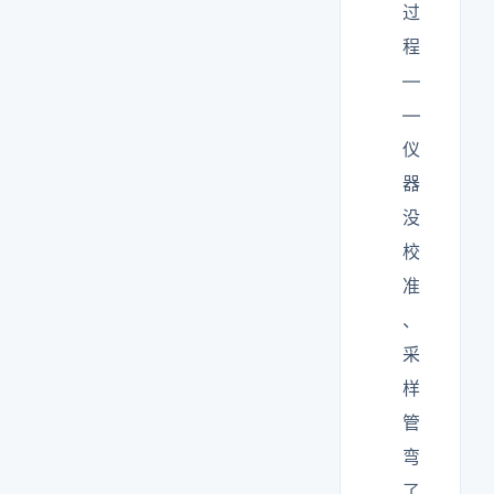
过
程
—
—
仪
器
没
校
准
、
采
样
管
弯
了