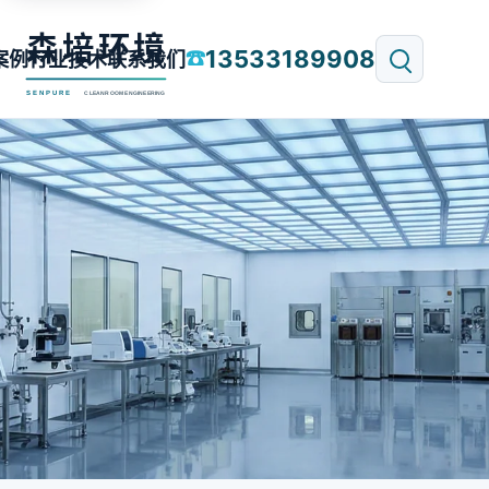
13533189908
☎
案例
行业技术
联系我们