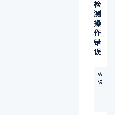
检
测
操
作
错
误
错
导
误
致
的
结
果