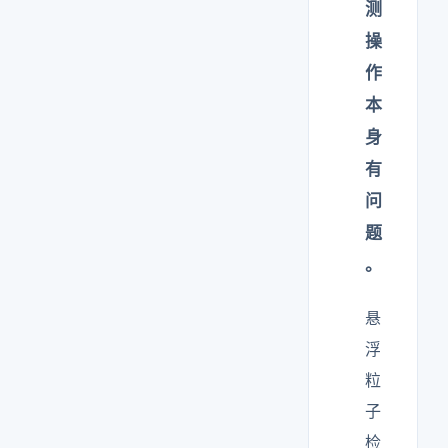
测
操
作
本
身
有
问
题
。
悬
浮
粒
子
检