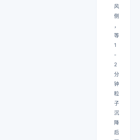
风
侧
，
等
1
-
2
分
钟
粒
子
沉
降
后