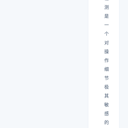
测
是
一
个
对
操
作
细
节
极
其
敏
感
的