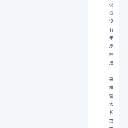
仪
读
器
数
没
偏
有
高
年
或
度
偏
校
低
准
采
粒
样
子
管
沉
太
积
长
在
或
管