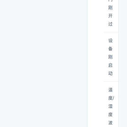
刚
开
过
设
备
刚
启
动
温
度/
湿
度
波