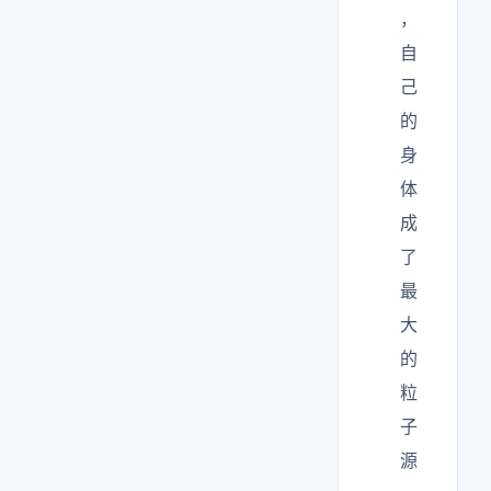
，
自
己
的
身
体
成
了
最
大
的
粒
子
源