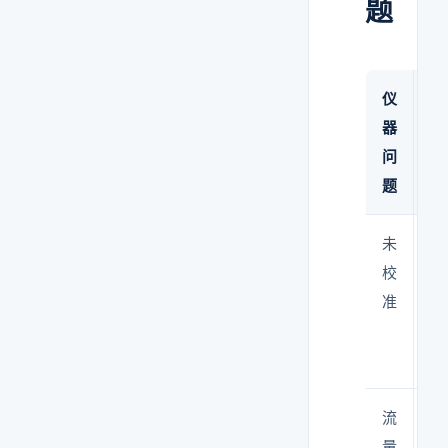
题
仪
后
器
果
问
题
未
数
校
据
准
不
可
信
流
采
量
样