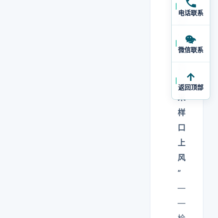
误
电话联系
是
”
微信联系
人
站
在
返回顶部
采
样
口
上
风
”
—
—