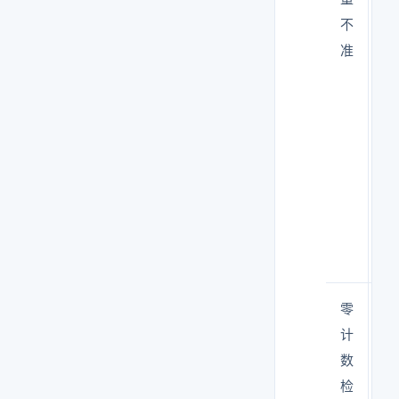
不
体
准
积
错
误
→
浓
度
计
算
错
零
仪
计
器
数
本
检
底