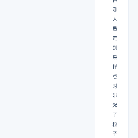
检
测
人
员
走
到
采
样
点
时
带
起
了
粒
子