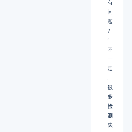
有
问
题
？
“
不
一
定
。
很
多
检
测
失