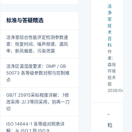
洁
净
室
标准与答疑精选
技
术
洁净室综合性能评定检测参数速
百
查：恢复时间、噪声频谱、漏风
科
率、新风偏差、污染泄漏
作
者：
森培
洁净区温湿度要求：GMP / GB
环境
50073 各等级参数对照与控制难
技术
点
部
2026/04/04
GB/T 25915采标程度详解：.1修
改采用·.2/.3等同采用，别再一刀
切
“
ISO 14644-1 各等级对照表详
粒
解：从 ISO 1 到 ISO 9