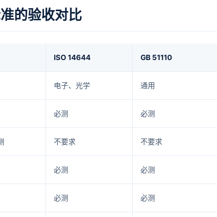
标准的验收对比
ISO 14644
GB 51110
电子、光学
通用
必测
必测
测
不要求
不要求
必测
必测
必测
必测