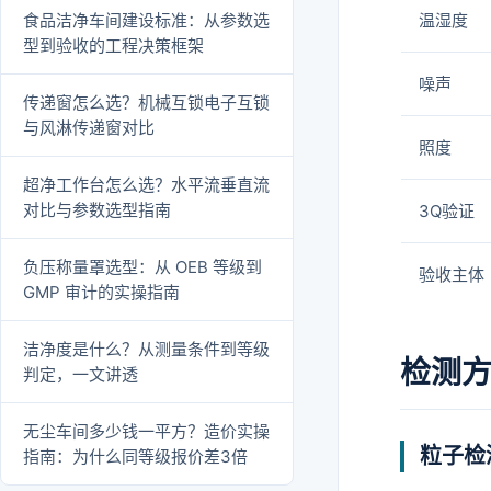
食品洁净车间建设标准：从参数选
温湿度
型到验收的工程决策框架
噪声
传递窗怎么选？机械互锁电子互锁
与风淋传递窗对比
照度
超净工作台怎么选？水平流垂直流
对比与参数选型指南
3Q验证
负压称量罩选型：从 OEB 等级到
验收主体
GMP 审计的实操指南
洁净度是什么？从测量条件到等级
检测
判定，一文讲透
无尘车间多少钱一平方？造价实操
粒子检
指南：为什么同等级报价差3倍