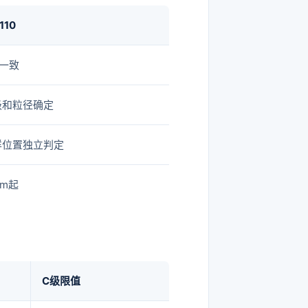
110
O一致
级和粒径确定
样位置独立判定
μm起
C级限值