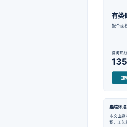
有类
报个面
咨询热
13
加
森培环境
本文由森
积、工艺