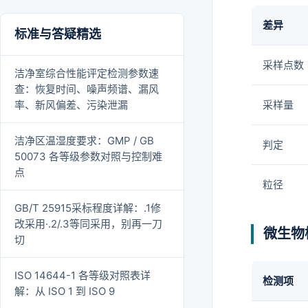
差异
标准与答疑精选
采样点数
洁净室综合性能评定检测参数速
查：恢复时间、噪声频谱、漏风
率、新风偏差、污染泄漏
采样量
洁净区温湿度要求：GMP / GB
判定
50073 各等级参数对照与控制难
点
粒径
GB/T 25915采标程度详解：.1修
改采用·.2/.3等同采用，别再一刀
微生物
切
ISO 14644-1 各等级对照表详
检测项
解：从 ISO 1 到 ISO 9