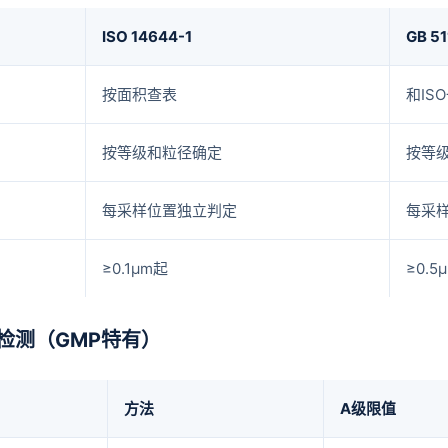
ISO 14644-1
GB 51
按面积查表
和IS
按等级和粒径确定
按等
每采样位置独立判定
每采
≥0.1μm起
≥0.5
检测（GMP特有）
方法
A级限值