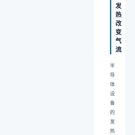
发
热
改
变
气
流
半
导
体
设
备
的
发
热