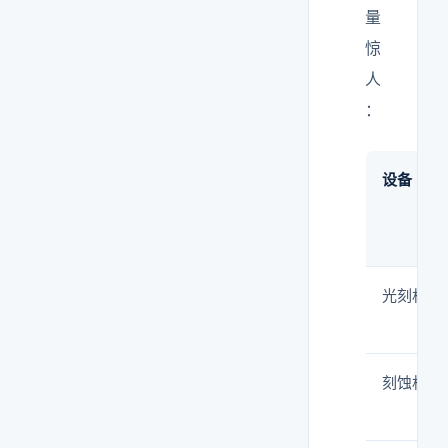
量
惊
人
：
设备
光刻机
刻蚀机