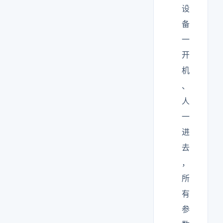
设
备
一
开
机
、
人
一
进
去
，
所
有
参