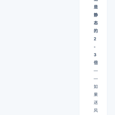
是
静
态
的
2
-
3
倍
—
—
如
果
送
风