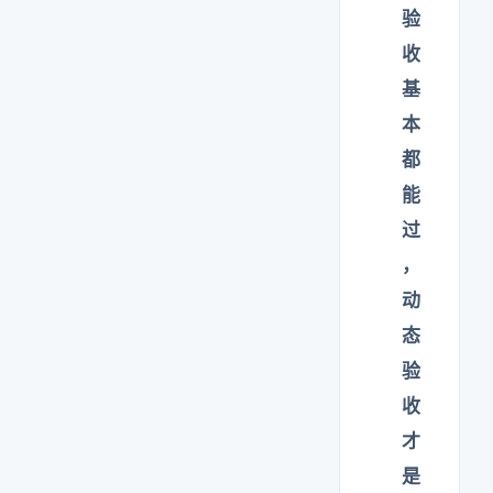
验
收
基
本
都
能
过
，
动
态
验
收
才
是