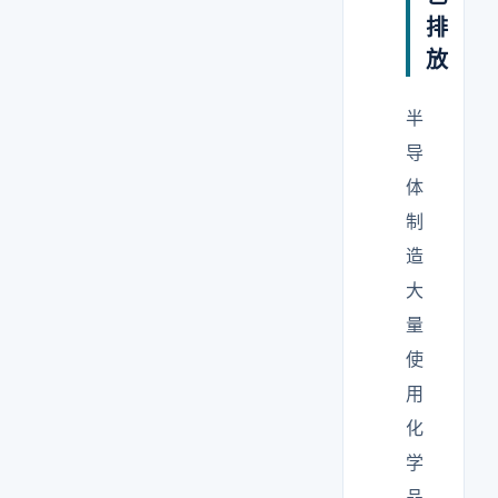
排
放
半
导
体
制
造
大
量
使
用
化
学
品