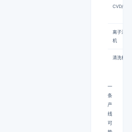
CVD/PV
离子注入
机
清洗机
一
条
产
线
可