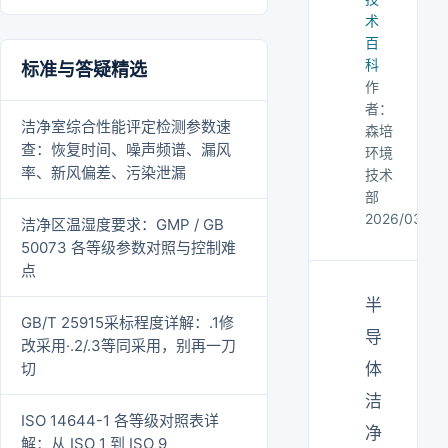
术
百
科
标准与答疑精选
作
者：
洁净室综合性能评定检测参数速
森培
查：恢复时间、噪声频谱、漏风
环境
率、新风偏差、污染泄漏
技术
部
2026/03/13
洁净区温湿度要求：GMP / GB
50073 各等级参数对照与控制难
点
半
GB/T 25915采标程度详解：.1修
导
改采用·.2/.3等同采用，别再一刀
切
体
洁
ISO 14644-1 各等级对照表详
净
解：从 ISO 1 到 ISO 9