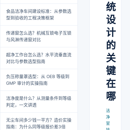
统
食品洁净车间建设标准：从参数选
设
型到验收的工程决策框架
计
传递窗怎么选？机械互锁电子互锁
与风淋传递窗对比
的
超净工作台怎么选？水平流垂直流
关
对比与参数选型指南
键
负压称量罩选型：从 OEB 等级到
在
GMP 审计的实操指南
哪
洁净度是什么？从测量条件到等级
判定，一文讲透
洁
净
无尘车间多少钱一平方？造价实操
室
指南：为什么同等级报价差3倍
技