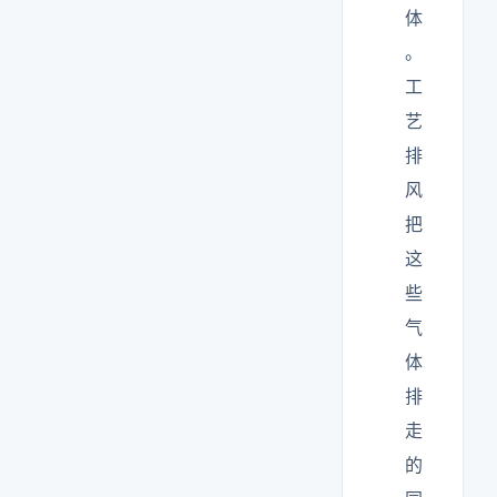
体
。
工
艺
排
风
把
这
些
气
体
排
走
的