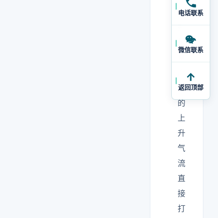
这
电话联系
些
热
微信联系
量
产
生
返回顶部
的
上
升
气
流
直
接
打