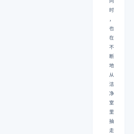
同
时
，
也
在
不
断
地
从
洁
净
室
里
抽
走