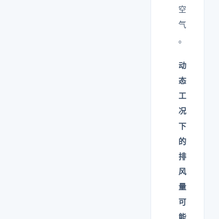
空
气
。
动
态
工
况
下
的
排
风
量
可
能