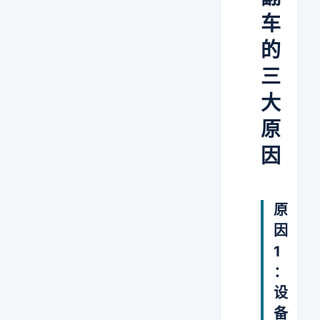
车
的
三
大
原
因
原
因
1
：
设
备