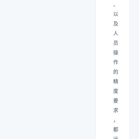
、
以
及
人
员
操
作
的
精
度
要
求
，
都