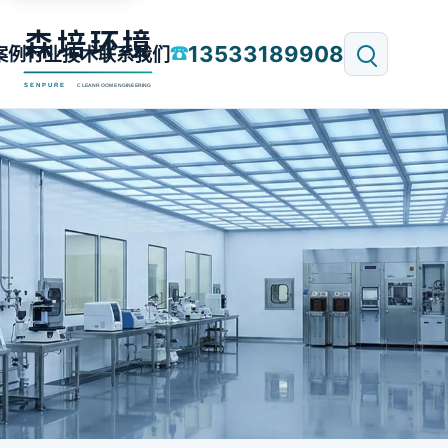
13533189908
☎
案例
行业技术
联系我们