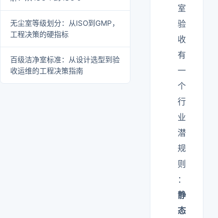
室
无尘室等级划分：从ISO到GMP，
验
工程决策的硬指标
收
有
百级洁净室标准：从设计选型到验
一
收运维的工程决策指南
个
行
业
潜
规
则
：
静
态