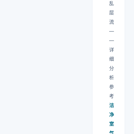
乱
层
流
—
—
详
细
分
析
参
考
洁
净
室
气