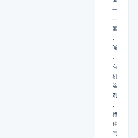
—
—
酸
、
碱
、
有
机
溶
剂
、
特
种
气