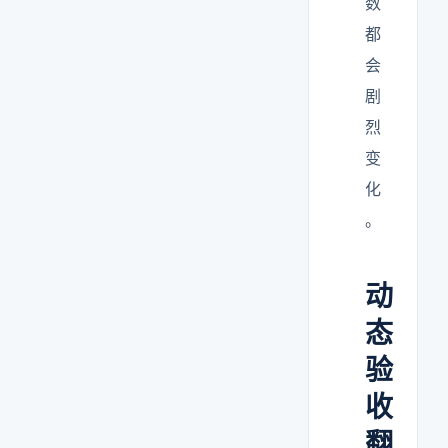
数
都
会
剧
烈
变
化
。
动
态
验
收
翻