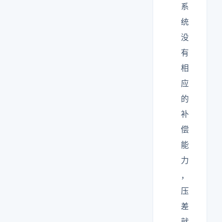
系
统
没
有
相
应
的
补
偿
能
力
，
压
差
就