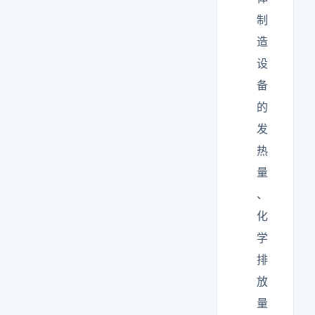
制
造
设
备
的
发
热
量
、
化
学
排
放
量