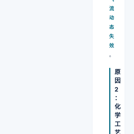
流
动
态
失
效
。
原
因
2
：
化
学
工
艺