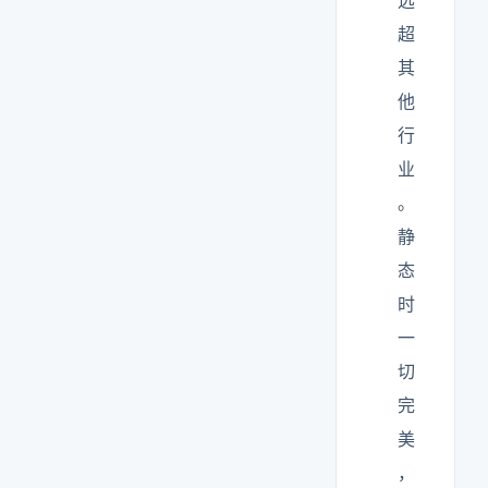
远
超
其
他
行
业
。
静
态
时
一
切
完
美
，