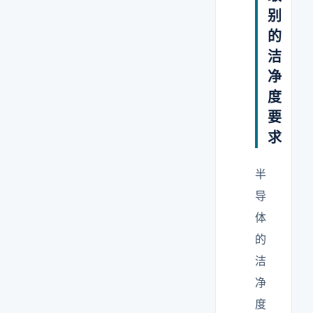
别
的
洁
净
度
要
求
半
导
体
的
洁
净
度