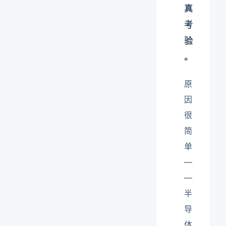
真
考
验
。
原
因
很
简
单
—
—
半
导
体