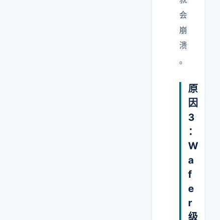
会
崩
溃
。
原
因
3
：
W
a
f
e
r
级