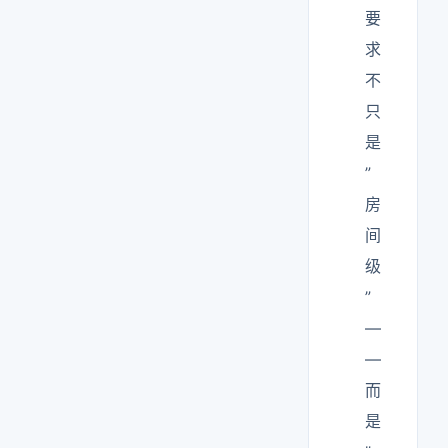
要
求
不
只
是
”
房
间
级
”
—
—
而
是