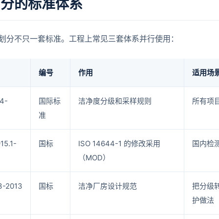
划分的标准体系
划分不只一套标准。工程上常见三套体系并行使用：
编号
作用
适用场
4-
国际标
洁净度分级和采样规则
所有项
准
15.1-
国标
ISO 14644-1 的修改采用
国内检
（MOD）
3-2013
国标
洁净厂房设计规范
把分级
护做法