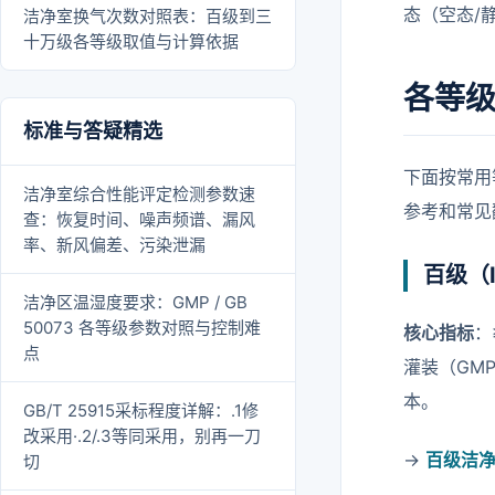
态（空态/静
洁净室换气次数对照表：百级到三
十万级各等级取值与计算依据
各等
标准与答疑精选
下面按常用
洁净室综合性能评定检测参数速
参考和常见
查：恢复时间、噪声频谱、漏风
率、新风偏差、污染泄漏
百级（
洁净区温湿度要求：GMP / GB
50073 各等级参数对照与控制难
核心指标
：
点
灌装（GM
本。
GB/T 25915采标程度详解：.1修
改采用·.2/.3等同采用，别再一刀
→
百级洁
切