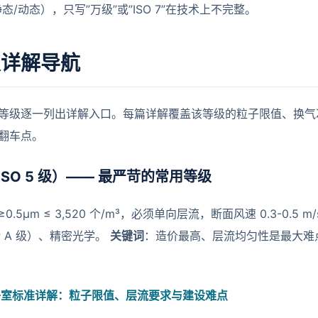
态/动态），只写”万级”或”ISO 7”在技术上不完整。
级详解导航
等级逐一列出详解入口。每篇详解覆盖该等级的粒子限值、换气
翻车点。
ISO 5 级）—— 最严苛的常用等级
≥0.5μm ≤ 3,520 个/m³，必须单向层流，断面风速 0.3-0.5 m
P A 级）、精密光学。
关键词
：造价最高、层流均匀性是最大难
净室标准详解：粒子限值、层流要求与建设难点