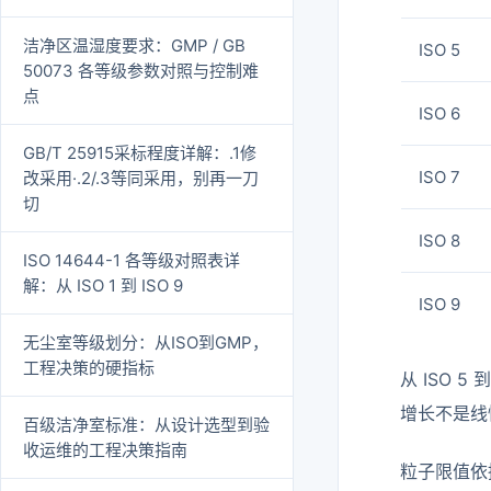
洁净区温湿度要求：GMP / GB
ISO 5
50073 各等级参数对照与控制难
点
ISO 6
GB/T 25915采标程度详解：.1修
ISO 7
改采用·.2/.3等同采用，别再一刀
切
ISO 8
ISO 14644-1 各等级对照表详
解：从 ISO 1 到 ISO 9
ISO 9
无尘室等级划分：从ISO到GMP，
工程决策的硬指标
从 ISO
增长不是线
百级洁净室标准：从设计选型到验
收运维的工程决策指南
粒子限值依据 