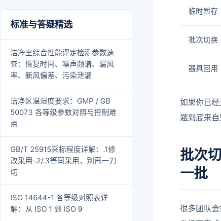
临时暂存
标准与答疑精选
批次切换
洁净室综合性能评定检测参数速
查：恢复时间、噪声频谱、漏风
器具回用
率、新风偏差、污染泄漏
洁净区温湿度要求：GMP / GB
如果你已经
50073 各等级参数对照与控制难
题到底来自
点
GB/T 25915采标程度详解：.1修
批次
改采用·.2/.3等同采用，别再一刀
一批
切
ISO 14644-1 各等级对照表详
很多团队会
解：从 ISO 1 到 ISO 9