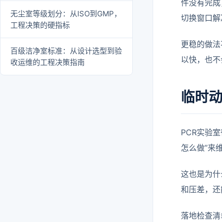
件没有完成
无尘室等级划分：从ISO到GMP，
切换窗口解
工程决策的硬指标
更稳的做法
百级洁净室标准：从设计选型到验
以快，也不
收运维的工程决策指南
临时动
PCR实验
怎么做”来
这也是为什
和压差，还
落地检查清