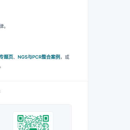
律。
室专题页
、
NGS与PCR整合案例
，或
。
开