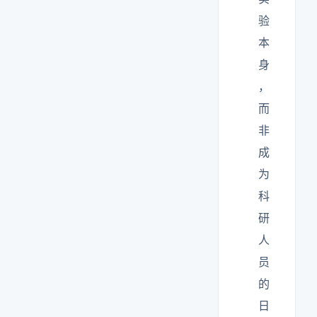
验
本
身
，
而
非
成
为
科
研
人
员
的
日