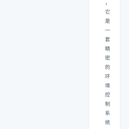
，
它
是
一
套
精
密
的
环
境
控
制
系
统