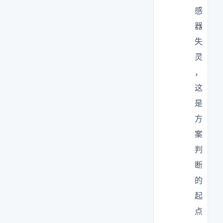
感
器
失
灵
，
这
是
方
案
判
断
的
起
点