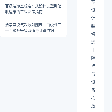
室
百级洁净室标准：从设计选型到验
设
收运维的工程决策指南
计
洁净室换气次数对照表：百级到三
装
十万级各等级取值与计算依据
修
远
非
隔
墙
与
设
备
摆
放