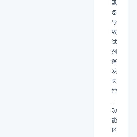
飘
忽
导
致
试
剂
挥
发
失
控
，
功
能
区