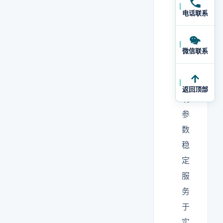
其
电话联系
核
心
微信联系
是
让
环
返回顶部
境
参
数
稳
定
服
务
于
实