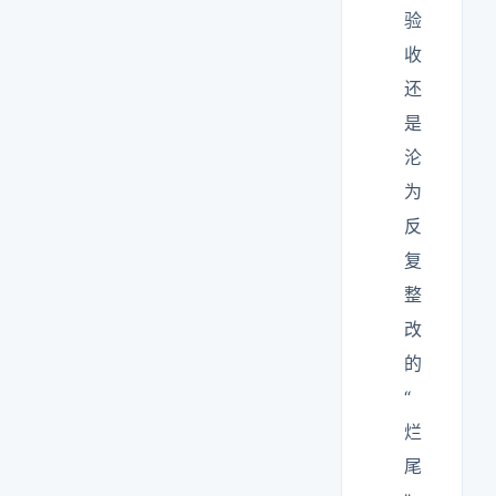
验
收
还
是
沦
为
反
复
整
改
的
“
烂
尾