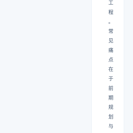
工
程
。
常
见
痛
点
在
于
前
期
规
划
与