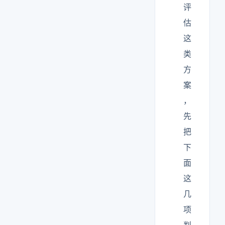
评
估
这
类
方
案
，
先
把
下
面
这
几
项