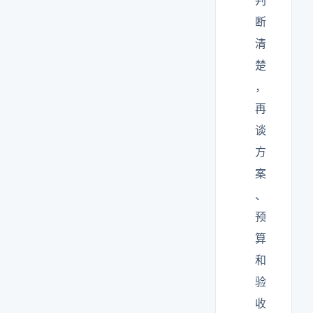
判
断
清
楚
，
再
谈
方
案
、
预
算
和
验
收