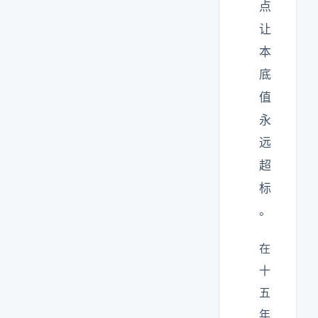
点
让
本
底
值
永
远
超
标
。
在
十
五
年