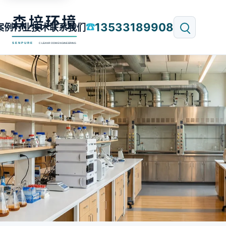
13533189908
☎
案例
行业技术
联系我们