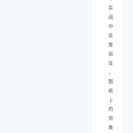
实
战
中
反
复
验
证
，
图
纸
上
的
完
美