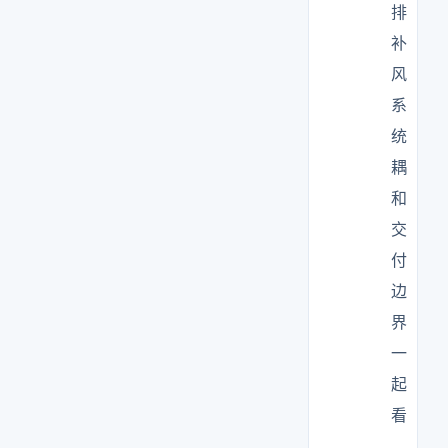
排
补
风
系
统
耦
和
交
付
边
界
一
起
看
，