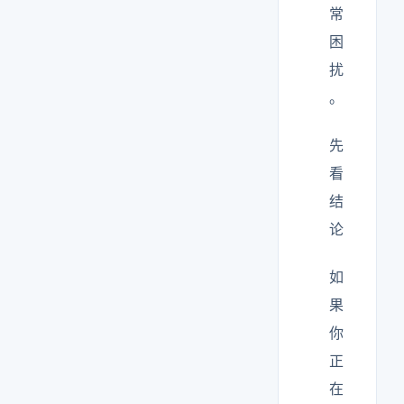
常
困
扰
。
先
看
结
论
如
果
你
正
在