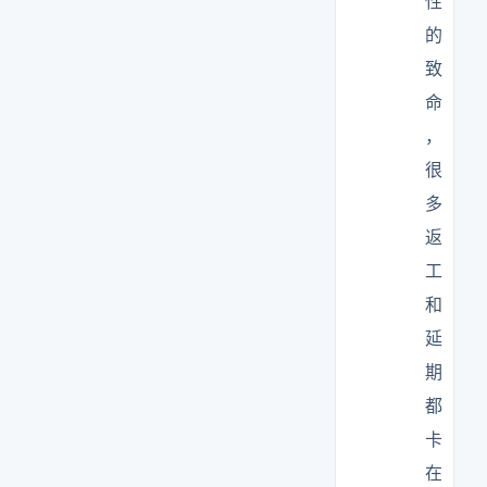
性
的
致
命
，
很
多
返
工
和
延
期
都
卡
在