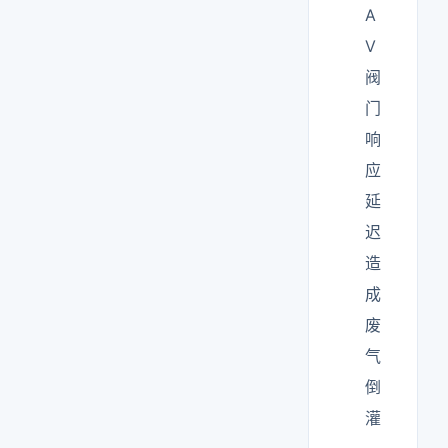
A
V
阀
门
响
应
延
迟
造
成
废
气
倒
灌