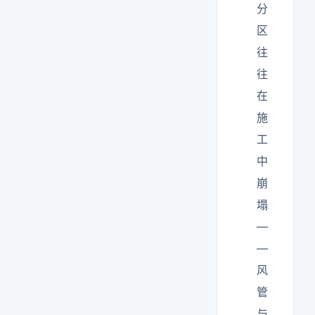
分
区
往
往
在
施
工
中
崩
塌
—
—
风
管
与