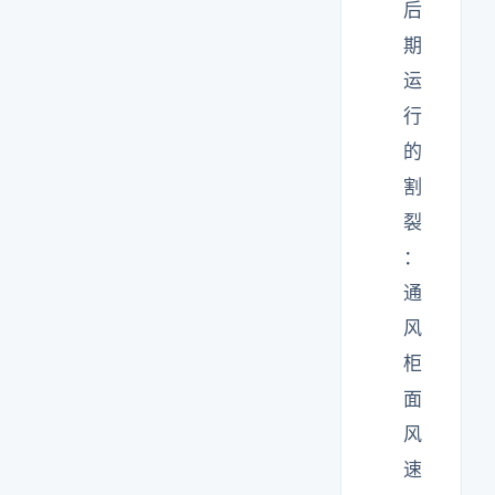
后
期
运
行
的
割
裂
：
通
风
柜
面
风
速