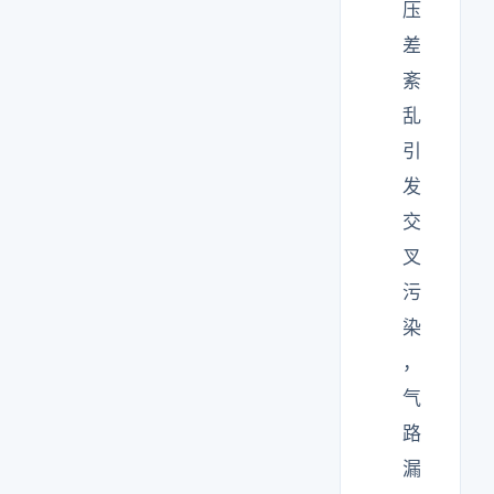
压
差
紊
乱
引
发
交
叉
污
染
，
气
路
漏