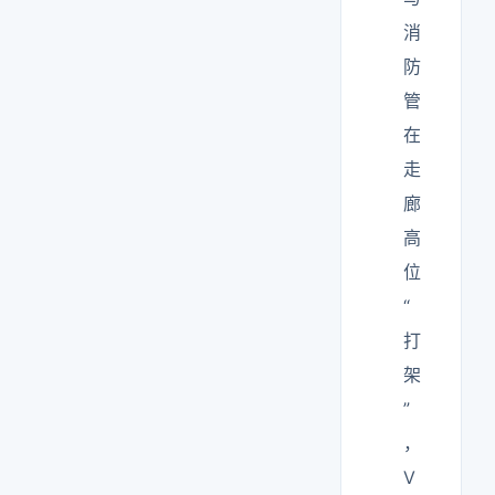
消
防
管
在
走
廊
高
位
“
打
架
”
，
V