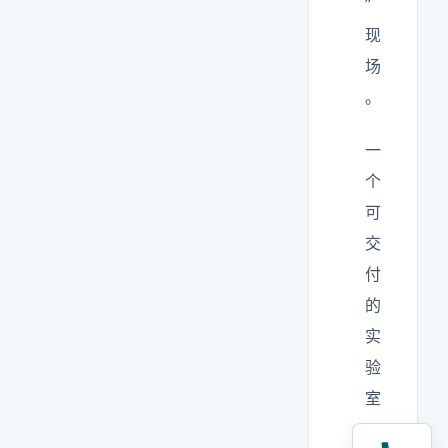
”
现
场
。
一
个
可
交
付
的
实
验
室
，