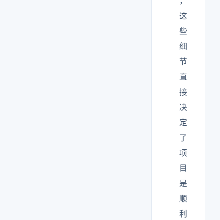
，
这
些
细
节
直
接
决
定
了
项
目
是
顺
利