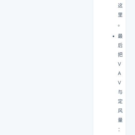
这
里
。
最
后
把
V
A
V
与
定
风
量
：