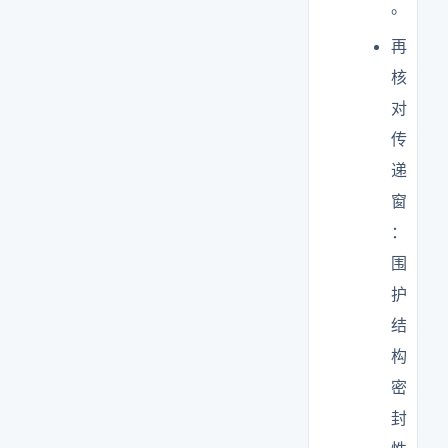
。
再
核
对
传
递
窗
：
围
护
结
构
密
封