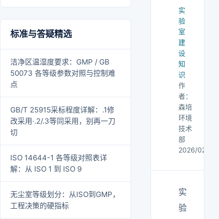
实
验
室
标准与答疑精选
建
设
洁净区温湿度要求：GMP / GB
知
50073 各等级参数对照与控制难
识
点
作
者：
森培
GB/T 25915采标程度详解：.1修
环境
改采用·.2/.3等同采用，别再一刀
技术
切
部
2026/02/24
ISO 14644-1 各等级对照表详
解：从 ISO 1 到 ISO 9
实
无尘室等级划分：从ISO到GMP，
工程决策的硬指标
验