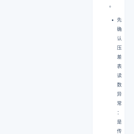
。
先
确
认
压
差
表
读
数
异
常
：
是
传