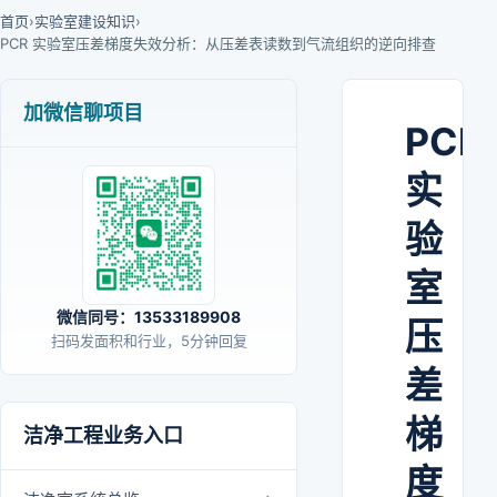
首页
›
实验室建设知识
›
PCR 实验室压差梯度失效分析：从压差表读数到气流组织的逆向排查
加微信聊项目
PCR
实
验
室
微信同号：13533189908
压
扫码发面积和行业，5分钟回复
差
梯
洁净工程业务入口
度