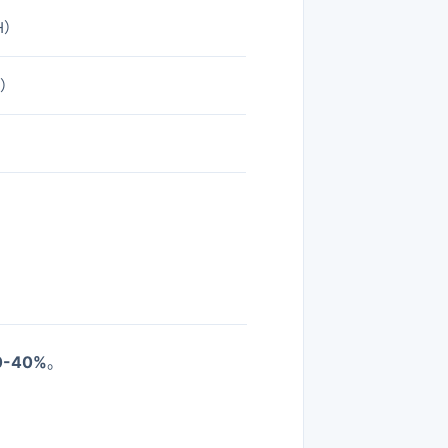
H）
廊）
-40%
。