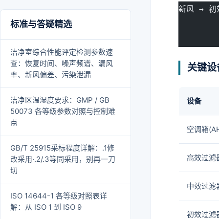
新风 → 初
标准与答疑精选
        
       
洁净室综合性能评定检测参数速
查：恢复时间、噪声频谱、漏风
关键设
率、新风偏差、污染泄漏
洁净区温湿度要求：GMP / GB
设备
50073 各等级参数对照与控制难
点
空调箱(AH
GB/T 25915采标程度详解：.1修
高效过滤
改采用·.2/.3等同采用，别再一刀
切
中效过滤
ISO 14644-1 各等级对照表详
解：从 ISO 1 到 ISO 9
初效过滤