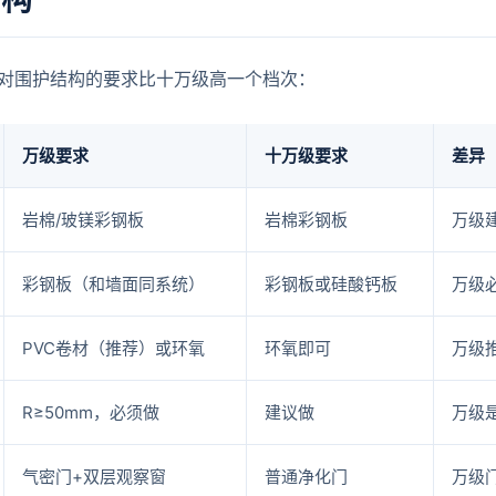
结构
对围护结构的要求比十万级高一个档次：
万级要求
十万级要求
差异
岩棉/玻镁彩钢板
岩棉彩钢板
万级
彩钢板（和墙面同系统）
彩钢板或硅酸钙板
万级
PVC卷材（推荐）或环氧
环氧即可
万级
R≥50mm，必须做
建议做
万级
气密门+双层观察窗
普通净化门
万级