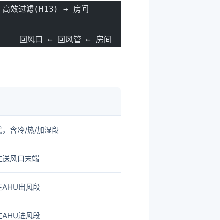
 高效过滤(H13) → 房间
                         ↓
        回风口 ← 回风管 ← 房间
，含冷/热/加湿段
在送风口末端
在AHU出风段
在AHU进风段