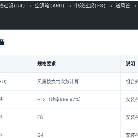
效过滤(G4) → 空调箱(AHU) → 中效过滤(F8) → 送风管 →
                                             
                                          
备
规格要求
说明
U)
风量按换气次数计算
组合式
器
H13（效率≥99.97%）
安装
器
F8
安装
器
G4
安装