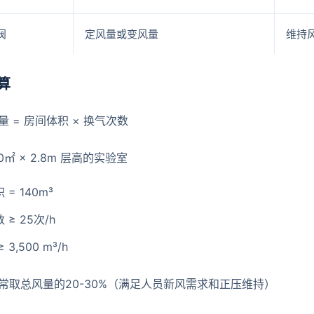
阀
定风量或变风量
维持
算
量 = 房间体积 × 换气次数
0㎡ × 2.8m 层高的实验室
= 140m³
≥ 25次/h
 3,500 m³/h
常取总风量的20-30%（满足人员新风需求和正压维持）