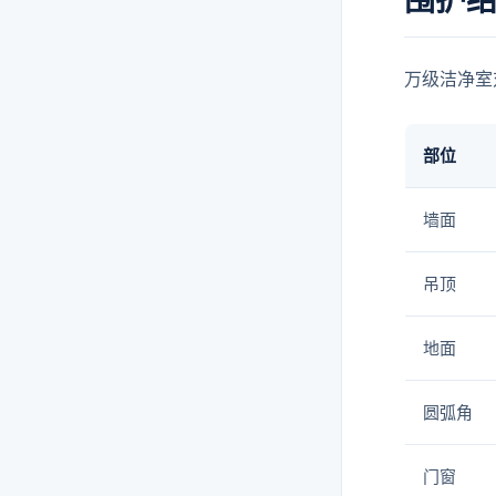
围护
万级洁净室
部位
墙面
吊顶
地面
圆弧角
门窗