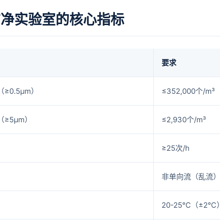
洁净实验室的核心指标
要求
≥0.5μm）
≤352,000个/m³
≥5μm）
≤2,930个/m³
≥25次/h
非单向流（乱流
20-25℃（±2℃