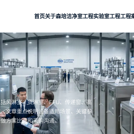
首页
关于森培
洁净室工程
实验室工程
工程
括风淋室、货淋室、FFU、传递窗、高
统。文章重点说明设备适用场景、关键参
期做方案比选和采购沟通。