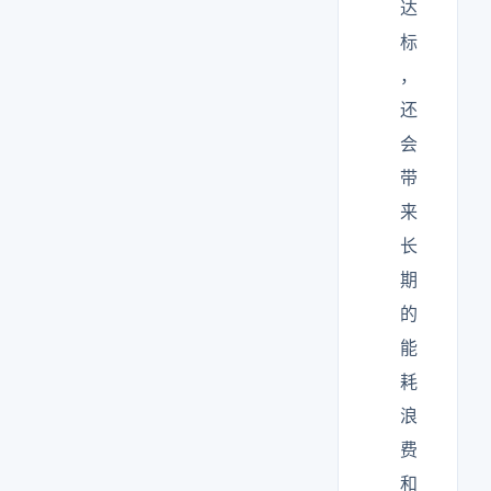
达
标
，
还
会
带
来
长
期
的
能
耗
浪
费
和