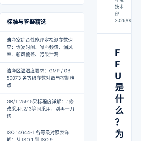
技术
部
2026/05/21
标准与答疑精选
洁净室综合性能评定检测参数速
查：恢复时间、噪声频谱、漏风
F
率、新风偏差、污染泄漏
F
洁净区温湿度要求：GMP / GB
U
50073 各等级参数对照与控制难
点
是
什
GB/T 25915采标程度详解：.1修
么
改采用·.2/.3等同采用，别再一刀
切
？
为
ISO 14644-1 各等级对照表详
解：从 ISO 1 到 ISO 9