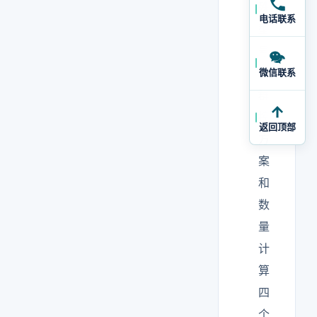
殊
电话联系
型
号
、
微信联系
群
控
返回顶部
方
案
和
数
量
计
算
四
个