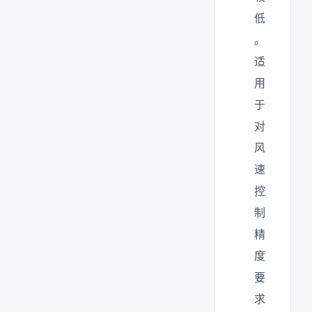
低
。
适
用
于
对
风
速
控
制
精
度
要
求