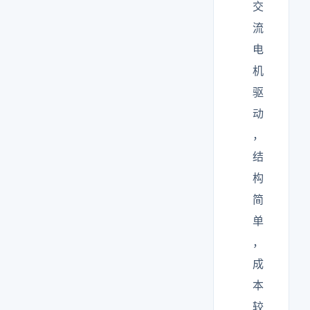
交
流
电
机
驱
动
，
结
构
简
单
，
成
本
较