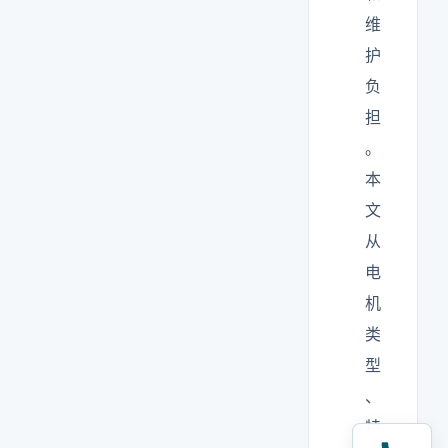
维
护
负
担
。
本
文
从
电
机
类
型
、
特