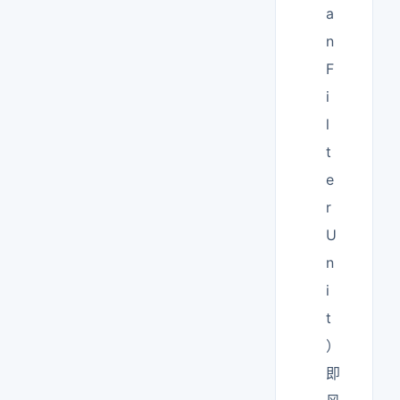
a
n
F
i
l
t
e
r
U
n
i
t
）
即