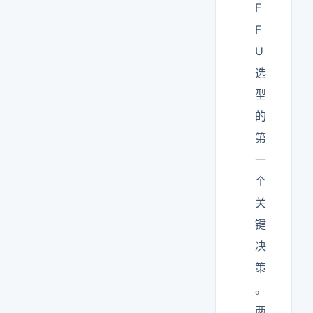
F
F
U
选
型
的
第
一
个
关
键
决
策
。
两