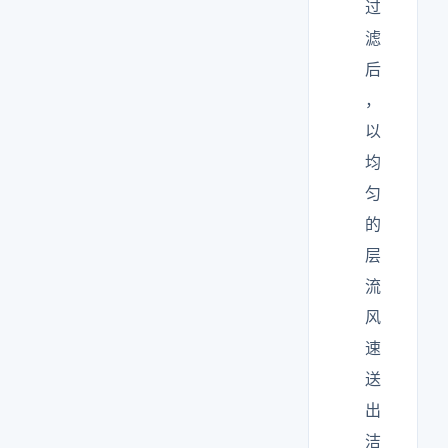
过
滤
后
，
以
均
匀
的
层
流
风
速
送
出
洁