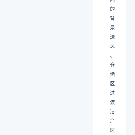
的
背
景
送
风
、
仓
储
区
过
渡
洁
净
区