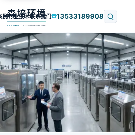
13533189908
☎
案例
行业技术
联系我们