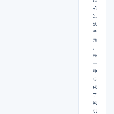
风
机
过
滤
单
元
，
是
一
种
集
成
了
风
机