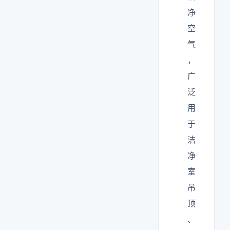
净
空
气
，
广
泛
用
于
洁
净
室
吊
顶
、