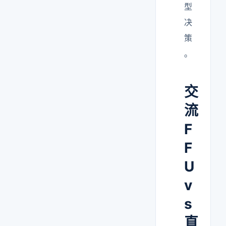
型
决
策
。
交
流
F
F
U
v
s
直