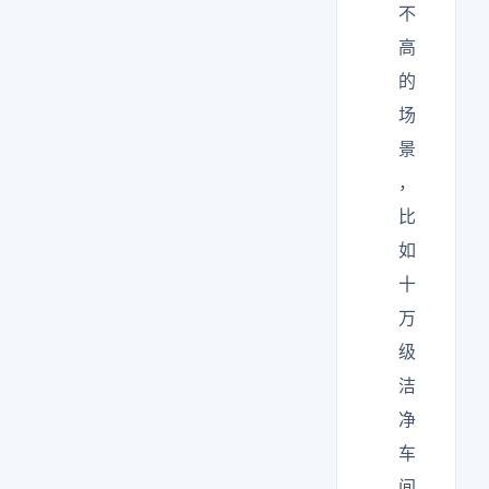
不
高
的
场
景
，
比
如
十
万
级
洁
净
车
间