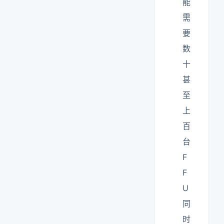
能
需
要
数
十
甚
至
上
百
台
F
F
U
同
时