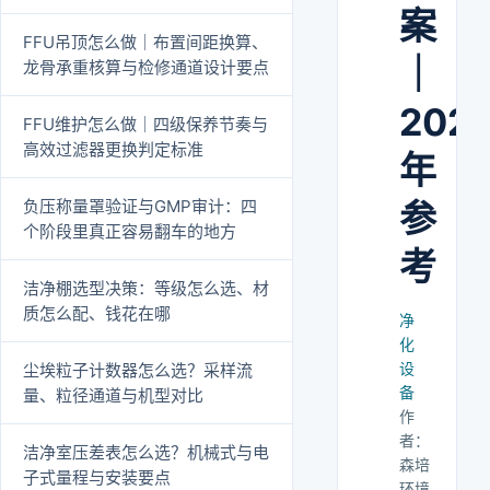
案
FFU吊顶怎么做｜布置间距换算、
｜
龙骨承重核算与检修通道设计要点
202
FFU维护怎么做｜四级保养节奏与
高效过滤器更换判定标准
年
负压称量罩验证与GMP审计：四
参
个阶段里真正容易翻车的地方
考
洁净棚选型决策：等级怎么选、材
质怎么配、钱花在哪
净
化
设
尘埃粒子计数器怎么选？采样流
备
量、粒径通道与机型对比
作
者：
洁净室压差表怎么选？机械式与电
森培
子式量程与安装要点
环境