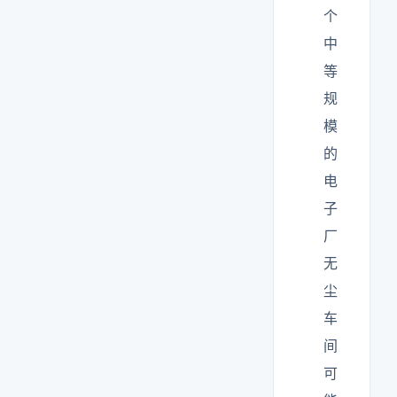
个
中
等
规
模
的
电
子
厂
无
尘
车
间
可