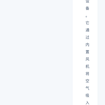
设
备
。
它
通
过
内
置
风
机
将
空
气
吸
入