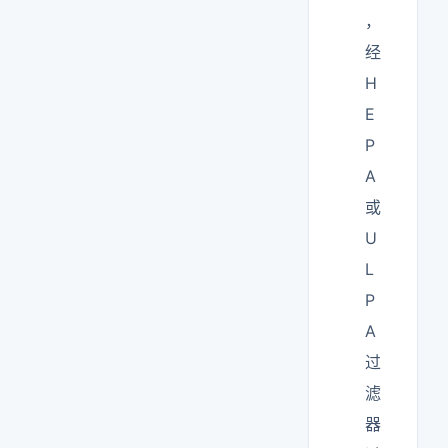
，
经
H
E
P
A
或
U
L
P
A
过
滤
器