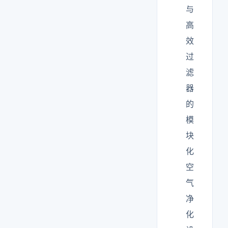
与
高
效
过
滤
器
的
模
块
化
空
气
净
化