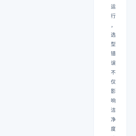
运
行
，
选
型
错
误
不
仅
影
响
洁
净
度