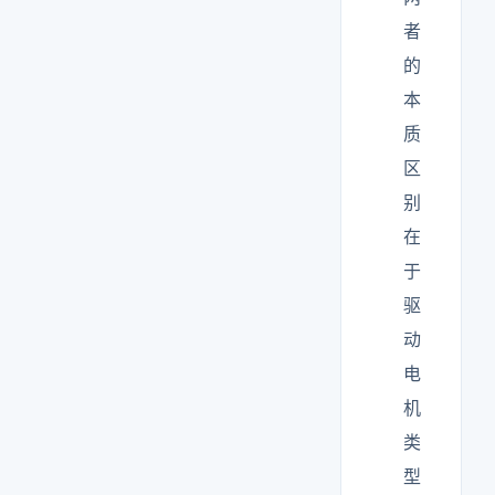
者
的
本
质
区
别
在
于
驱
动
电
机
类
型