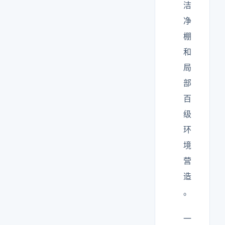
洁
净
棚
和
局
部
百
级
环
境
营
造
。
一