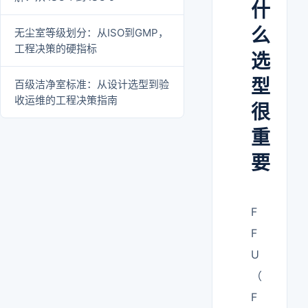
什
么
无尘室等级划分：从ISO到GMP，
工程决策的硬指标
选
型
百级洁净室标准：从设计选型到验
收运维的工程决策指南
很
重
要
F
F
U
（
F