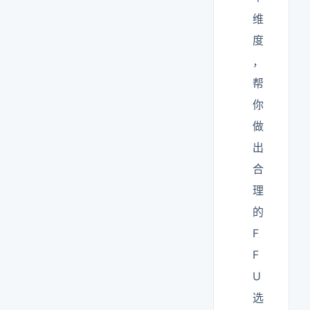
维
度
，
帮
你
做
出
合
理
的
F
F
U
选