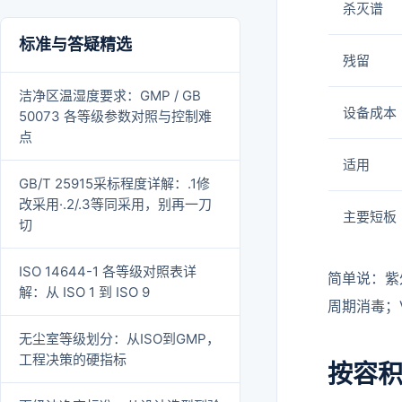
杀灭谱
标准与答疑精选
残留
洁净区温湿度要求：GMP / GB
设备成本
50073 各等级参数对照与控制难
点
适用
GB/T 25915采标程度详解：.1修
改采用·.2/.3等同采用，别再一刀
主要短板
切
ISO 14644-1 各等级对照表详
简单说：紫
解：从 ISO 1 到 ISO 9
周期消毒；
无尘室等级划分：从ISO到GMP，
工程决策的硬指标
按容