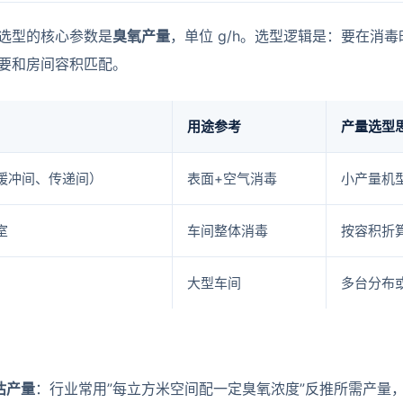
选型的核心参数是
臭氧产量
，单位 g/h。选型逻辑是：要在消
要和房间容积匹配。
用途参考
产量选型
缓冲间、传递间）
表面+空气消毒
小产量机
室
车间整体消毒
按容积折
大型车间
多台分布
估产量
：行业常用”每立方米空间配一定臭氧浓度”反推所需产量