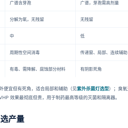
广谱含芽孢
广谱，芽孢需高剂量
分解为氧，无残留
无残留
中
低
周期性空间消毒
传递窗、局部、连续辅助
有毒、需降解、腐蚀部分材料
有阴影死角
外便宜但有死角，适合局部和辅助（见
紫外杀菌灯选型
）；臭氧
VHP 效果最彻底但贵，用于制药最高等级的灭菌和隔离器。
积选产量