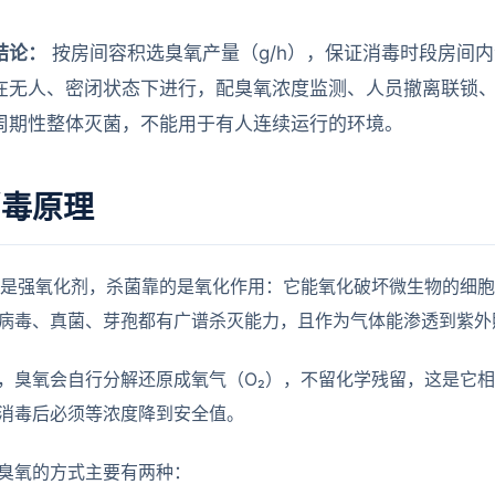
结论：
按房间容积选臭氧产量（g/h），保证消毒时段房间
在无人、密闭状态下进行，配臭氧浓度监测、人员撤离联锁
周期性整体灭菌，不能用于有人连续运行的环境。
消毒原理
）是强氧化剂，杀菌靠的是氧化作用：它能氧化破坏微生物的细
病毒、真菌、芽孢都有广谱杀灭能力，且作为气体能渗透到紫外
，臭氧会自行分解还原成氧气（O₂），不留化学残留，这是它
消毒后必须等浓度降到安全值。
臭氧的方式主要有两种：