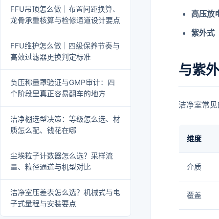
FFU吊顶怎么做｜布置间距换算、
高压放
龙骨承重核算与检修通道设计要点
紫外式
FFU维护怎么做｜四级保养节奏与
高效过滤器更换判定标准
与紫外
负压称量罩验证与GMP审计：四
个阶段里真正容易翻车的地方
洁净室常见
洁净棚选型决策：等级怎么选、材
质怎么配、钱花在哪
维度
尘埃粒子计数器怎么选？采样流
量、粒径通道与机型对比
介质
洁净室压差表怎么选？机械式与电
覆盖
子式量程与安装要点