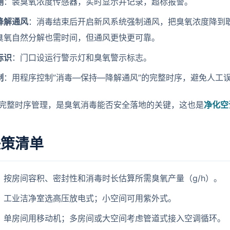
测
：装臭氧浓度传感器，实时显示并记录，超标报警。
降解通风
：消毒结束后开启新风系统强制通风，把臭氧浓度降到
臭氧自然分解也需时间，但通风更快更可靠。
标识
：门口设运行警示灯和臭氧警示标志。
制
：用程序控制”消毒—保持—降解通风”的完整时序，避免人工
完整时序管理，是臭氧消毒能否安全落地的关键，这也是
净化空
决策清单
：按房间容积、密封性和消毒时长估算所需臭氧产量（g/h）。
：工业洁净室选高压放电式；小空间可用紫外式。
：单房间用移动机；多房间或大空间考虑管道式接入空调循环。