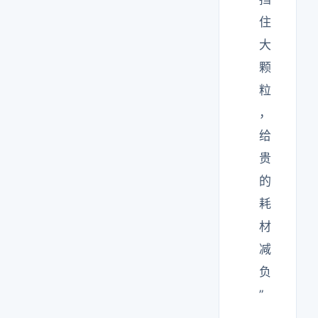
住
大
颗
粒
，
给
贵
的
耗
材
减
负
”
。