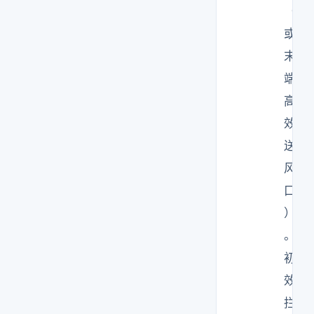
（
或
末
端
高
效
送
风
口
）
。
初
效
拦