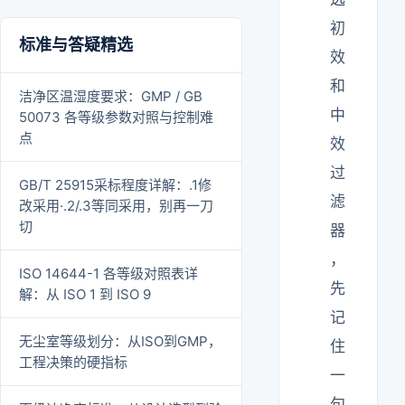
初
标准与答疑精选
效
和
洁净区温湿度要求：GMP / GB
中
50073 各等级参数对照与控制难
点
效
过
GB/T 25915采标程度详解：.1修
滤
改采用·.2/.3等同采用，别再一刀
切
器
，
ISO 14644-1 各等级对照表详
先
解：从 ISO 1 到 ISO 9
记
无尘室等级划分：从ISO到GMP，
住
工程决策的硬指标
一
句