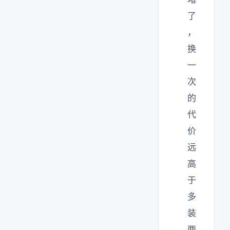
了
，
换
一
次
的
代
价
远
高
于
多
装
两