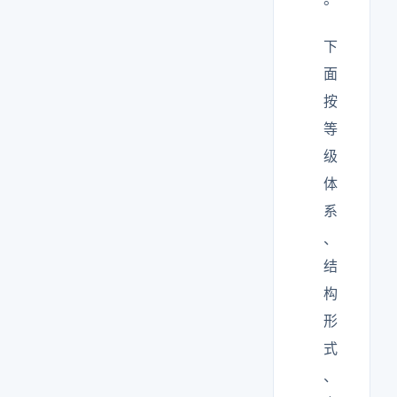
下
面
按
等
级
体
系
、
结
构
形
式
、