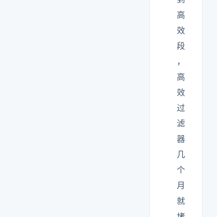
高
效
段
，
高
效
过
滤
器
几
个
月
就
堵