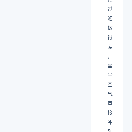
过
滤
做
得
差
，
含
尘
空
气
直
接
冲
到