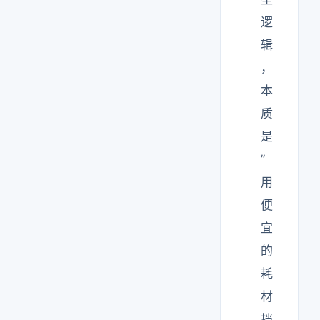
逻
辑
，
本
质
是
”
用
便
宜
的
耗
材
挡