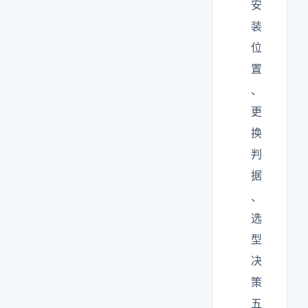
安
装
位
置
、
更
换
判
据
、
选
型
决
策
五