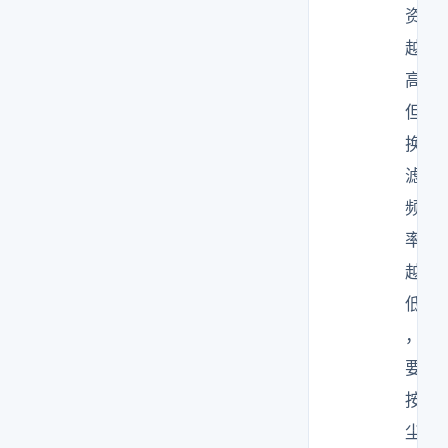
资
越
高
但
换
滤
频
率
越
低
，
要
按
尘