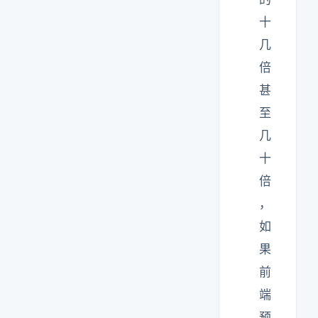
十
几
倍
甚
至
几
十
倍
，
如
果
前
端
预