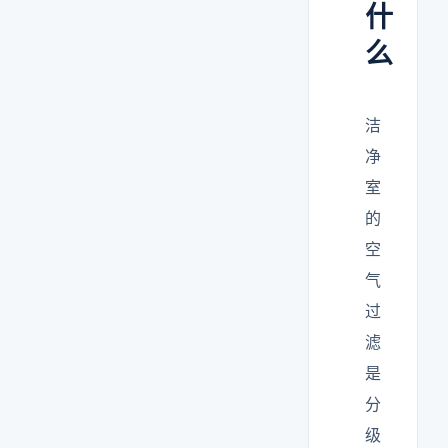
什
么
洁
净
室
的
空
气
过
滤
是
分
级