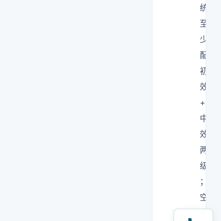
统
至
少
配
初
效
+
中
效
两
级
；
空
调