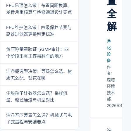
置
FFU吊顶怎么做｜布置间距换算、
全
龙骨承重核算与检修通道设计要点
解
FFU维护怎么做｜四级保养节奏与
高效过滤器更换判定标准
净
化
负压称量罩验证与GMP审计：四
设
个阶段里真正容易翻车的地方
备
作
洁净棚选型决策：等级怎么选、材
者：
质怎么配、钱花在哪
森培
环境
技术
尘埃粒子计数器怎么选？采样流
部
量、粒径通道与机型对比
2026/06/28
洁净室压差表怎么选？机械式与电
子式量程与安装要点
选