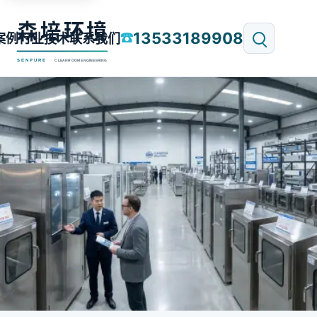
13533189908
☎
案例
行业技术
联系我们