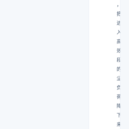
，
把
进
入
高
效
段
的
尘
负
荷
降
下
来