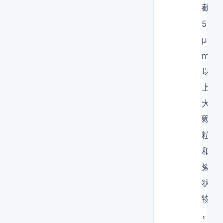
截
5
μ
m
以
上
大
颗
粒
和
絮
状
物
，