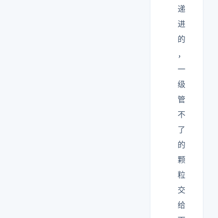
递
进
的
，
一
级
管
不
了
的
颗
粒
交
给