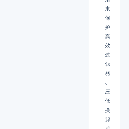
来
保
护
高
效
过
滤
器
、
压
低
换
滤
成