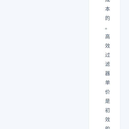
本
的
。
高
效
过
滤
器
单
价
是
初
效
的