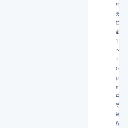
中
效
拦
截
1
～
1
0
μ
m
中
等
颗
粒