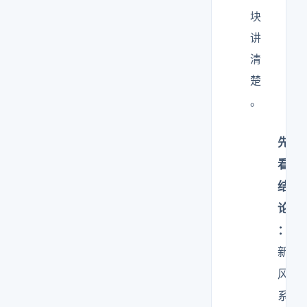
块
讲
清
楚
。
先
看
结
论
：
新
风
系