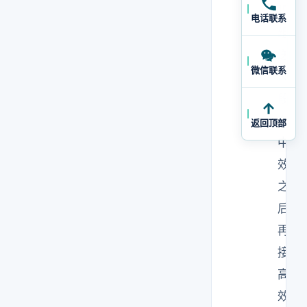
机
电话联系
组
送
微信联系
风
段
在
返回顶部
中
效
之
后
再
接
高
效