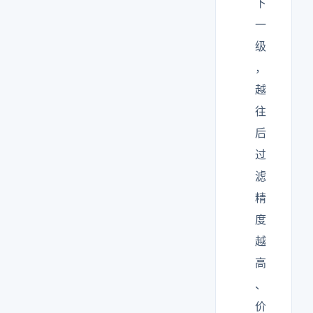
下
一
级
，
越
往
后
过
滤
精
度
越
高
、
价