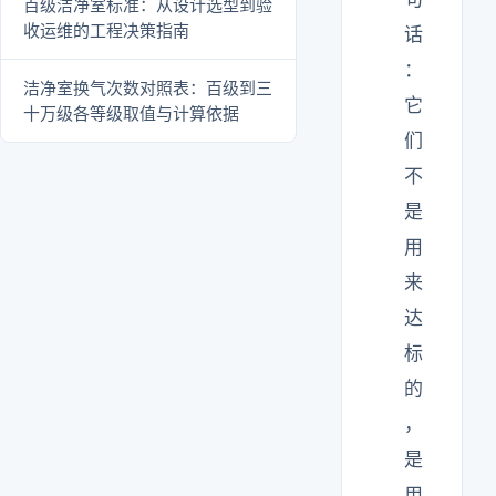
百级洁净室标准：从设计选型到验
收运维的工程决策指南
话
：
洁净室换气次数对照表：百级到三
它
十万级各等级取值与计算依据
们
不
是
用
来
达
标
的
，
是
用