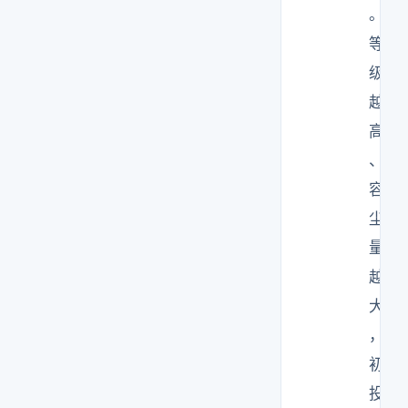
。
等
级
越
高
、
容
尘
量
越
大
，
初
投