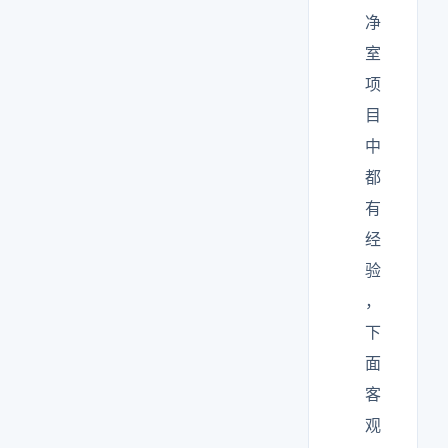
净
室
项
目
中
都
有
经
验
，
下
面
客
观