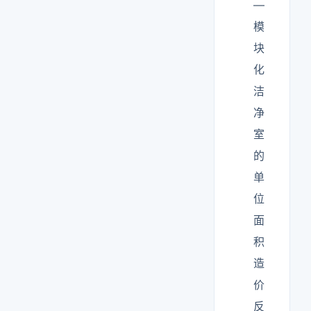
—
模
块
化
洁
净
室
的
单
位
面
积
造
价
反