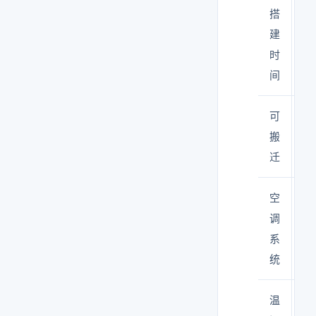
搭
1
建
时
间
可
是
搬
迁
空
无
调
赖
系
背
统
调
温
有