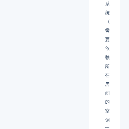
系
统
（
需
要
依
赖
所
在
房
间
的
空
调
提