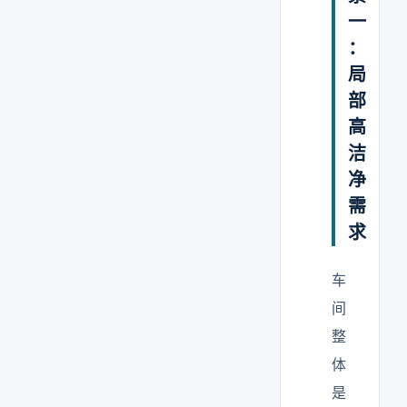
一
：
局
部
高
洁
净
需
求
车
间
整
体
是