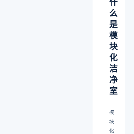
什
么
是
模
块
化
洁
净
室
模
块
化