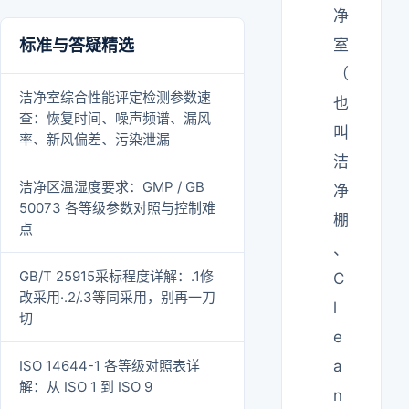
净
标准与答疑精选
室
（
洁净室综合性能评定检测参数速
也
查：恢复时间、噪声频谱、漏风
叫
率、新风偏差、污染泄漏
洁
洁净区温湿度要求：GMP / GB
净
50073 各等级参数对照与控制难
棚
点
、
GB/T 25915采标程度详解：.1修
C
改采用·.2/.3等同采用，别再一刀
l
切
e
ISO 14644-1 各等级对照表详
a
解：从 ISO 1 到 ISO 9
n