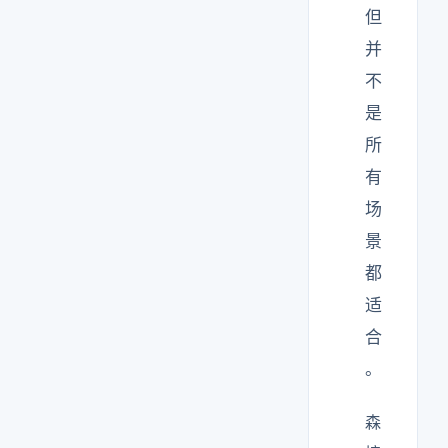
但
并
不
是
所
有
场
景
都
适
合
。
森