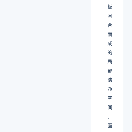
板
围
合
而
成
的
局
部
洁
净
空
间
。
面