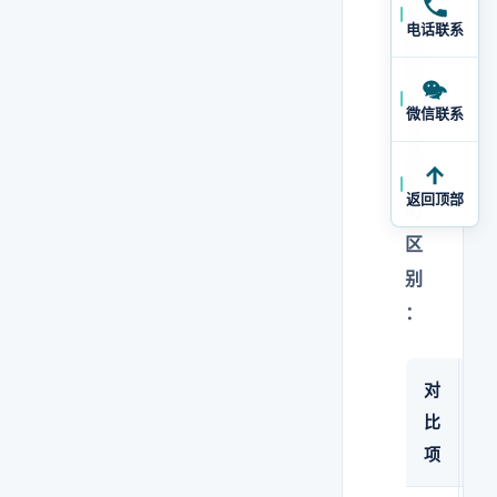
传
电话联系
统
洁
净
微信联系
车
间
返回顶部
的
区
别
：
对
模
比
洁
项