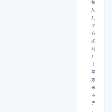
积
从
几
平
方
米
到
几
十
平
方
米
不
等
，