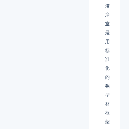
洁
净
室
是
用
标
准
化
的
铝
型
材
框
架