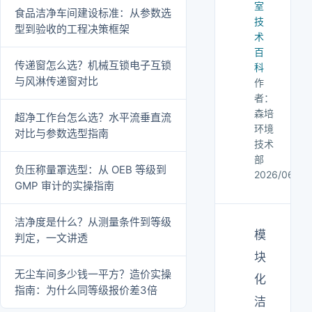
室
食品洁净车间建设标准：从参数选
技
型到验收的工程决策框架
术
百
传递窗怎么选？机械互锁电子互锁
科
与风淋传递窗对比
作
者：
森培
超净工作台怎么选？水平流垂直流
环境
对比与参数选型指南
技术
部
负压称量罩选型：从 OEB 等级到
2026/06/02
GMP 审计的实操指南
洁净度是什么？从测量条件到等级
模
判定，一文讲透
块
无尘车间多少钱一平方？造价实操
化
指南：为什么同等级报价差3倍
洁