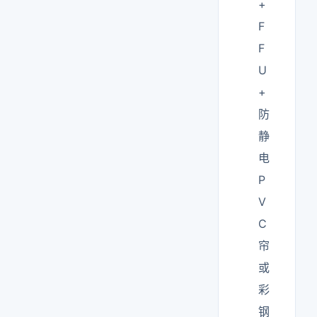
+
F
F
U
+
防
静
电
P
V
C
帘
或
彩
钢