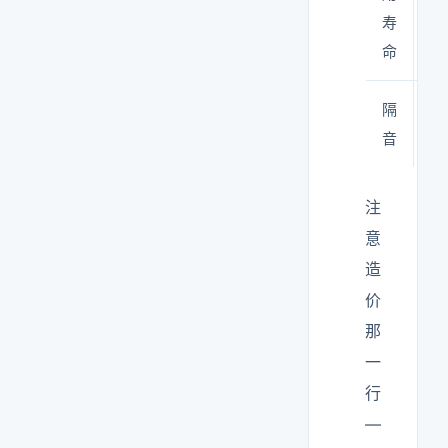
寿
命
隔
差
音
注
意
造
价
那
一
行
—