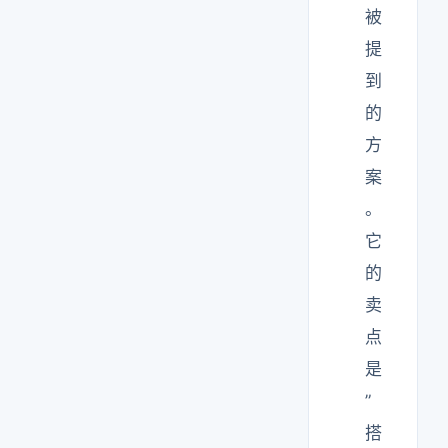
被
提
到
的
方
案
。
它
的
卖
点
是
”
搭