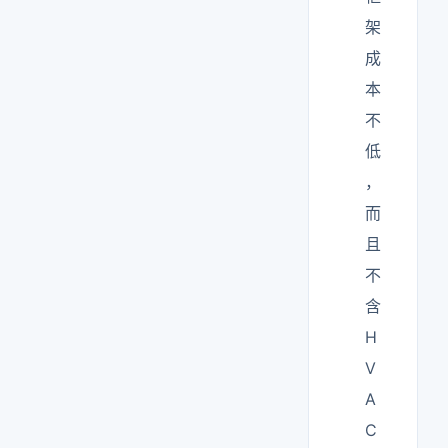
架
成
本
不
低
，
而
且
不
含
H
V
A
C