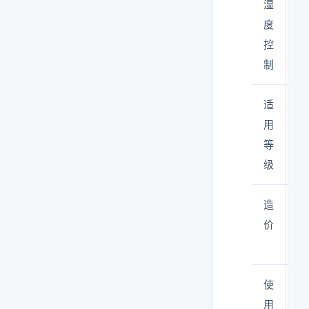
湿
度
控
制
适
百
用
十
等
级
造
3,
价
8,
元
使
5
用