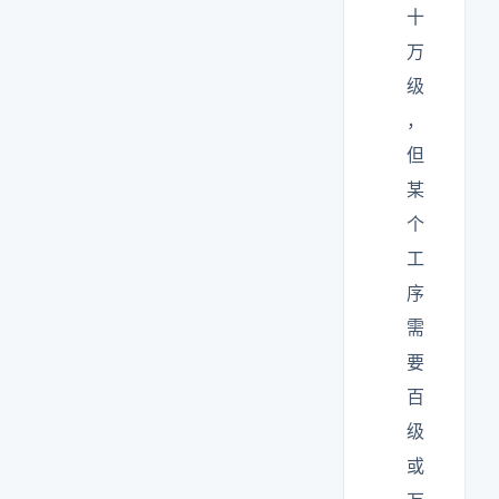
十
万
级
，
但
某
个
工
序
需
要
百
级
或