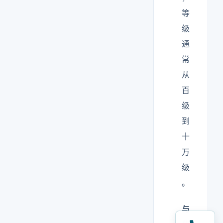
等
级
通
常
从
百
级
到
十
万
级
。
与