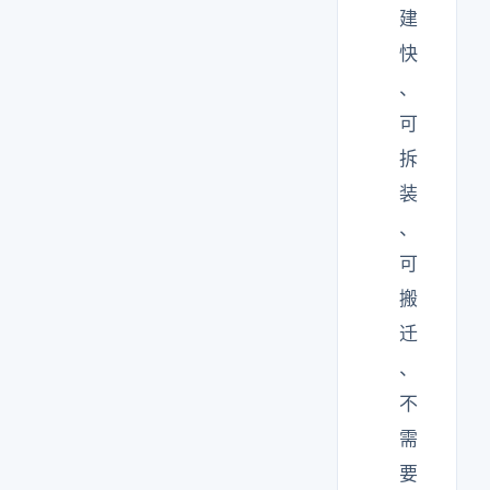
建
快
、
可
拆
装
、
可
搬
迁
、
不
需
要