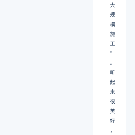
大
规
模
施
工
”
。
听
起
来
很
美
好
，