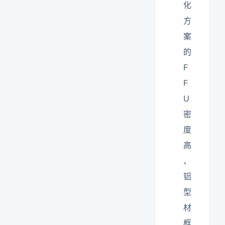
化
方
案
的
F
F
U
密
度
高
、
铝
型
材
框