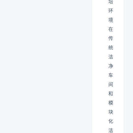
培
环
境
在
传
统
洁
净
车
间
和
模
块
化
洁