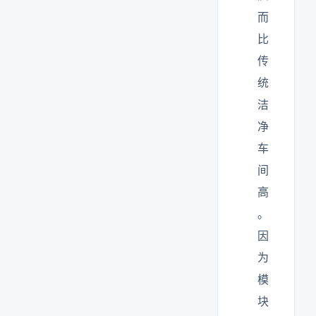
而
比
传
统
洁
净
车
间
高
。
因
为
模
块