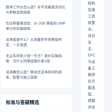
结构
超净工作台怎么选？水平流垂直流对比
及施
与参数选型指南
工验
收要
负压称量罩选型：从 OEB 等级到 GMP
审计的实操指南
点，
适合
洁净度是什么？从测量条件到等级判
业
定，一文讲透
主、
EPC
无尘车间多少钱一平方？造价实操指
南：为什么同等级报价差3倍
与设
备工
洁净棚怎么选？移动式洁净房间的成
程师
本、配置与施工指南
在方
案选
型、
预算
标准与答疑精选
评估