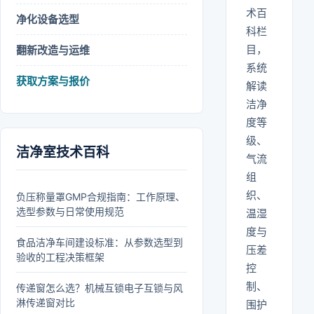
术百
净化设备选型
科栏
目，
翻新改造与运维
系统
获取方案与报价
解读
洁净
度等
级、
洁净室技术百科
气流
组
织、
负压称量罩GMP合规指南：工作原理、
选型参数与日常使用规范
温湿
度与
食品洁净车间建设标准：从参数选型到
压差
验收的工程决策框架
控
制、
传递窗怎么选？机械互锁电子互锁与风
淋传递窗对比
围护