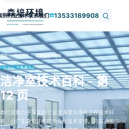
13533189908
☎
案例
行业技术
联系我们
首页
行业技术
洁净室技术百科
森培环境技术资料
洁净室技术百科 - 第
12 页
本栏目致力于深度的工业洁净室与净化工程技术科
普，由广东森培环境提供专业技术支撑。内容涵盖万