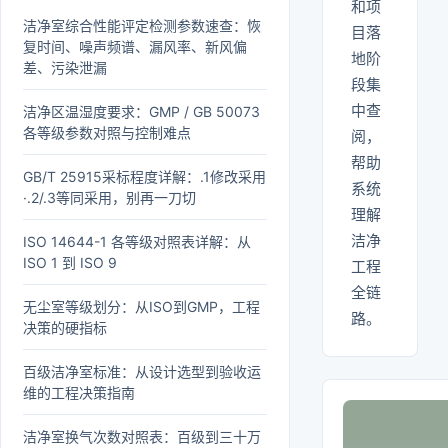
和项
洁净室综合性能评定检测参数速查：恢
目落
复时间、噪声频谱、漏风率、新风偏
地阶
差、污染泄漏
段集
中查
洁净区温湿度要求：GMP / GB 50073
各等级参数对照与控制难点
阅，
帮助
GB/T 25915采标程度详解：.1修改采用
系统
·.2/.3等同采用，别再一刀切
理解
洁净
ISO 14644-1 各等级对照表详解：从
ISO 1 到 ISO 9
工程
全链
无尘室等级划分：从ISO到GMP，工程
路。
决策的硬指标
百级洁净室标准：从设计选型到验收运
维的工程决策指南
洁净室换气次数对照表：百级到三十万