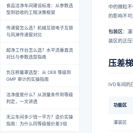
食品洁净车间建设标准：从参数选
中的微粒不
型到验收的工程决策框架
的影响不可
传递窗怎么选？机械互锁电子互锁
包装区
：灌
与风淋传递窗对比
装区的正压
超净工作台怎么选？水平流垂直流
对比与参数选型指南
压差
负压称量罩选型：从 OEB 等级到
GMP 审计的实操指南
IVD车间
洁净度是什么？从测量条件到等级
判定，一文讲透
功能区
无尘车间多少钱一平方？造价实操
灌装区
指南：为什么同等级报价差3倍