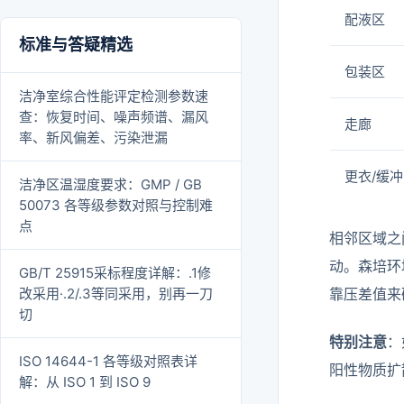
配液区
标准与答疑精选
包装区
洁净室综合性能评定检测参数速
查：恢复时间、噪声频谱、漏风
走廊
率、新风偏差、污染泄漏
更衣/缓冲
洁净区温湿度要求：GMP / GB
50073 各等级参数对照与控制难
点
相邻区域之
动。森培环
GB/T 25915采标程度详解：.1修
改采用·.2/.3等同采用，别再一刀
靠压差值来
切
特别注意
：
ISO 14644-1 各等级对照表详
阳性物质扩
解：从 ISO 1 到 ISO 9