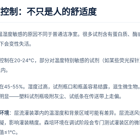
度控制：不只是人的舒适度
对温湿度敏感的原因不同于普通洁净室。很多试剂含有蛋白质、酶
下会变性失活。
控制在20-24°C，部分对温度特别敏感的试剂（如某些荧光探针）
以内。
在45-55%。湿度过高，试剂瓶口和瓶盖容易结露，滋生微生
明显——塑料试剂瓶吸附灰尘、试纸条在传送带上走偏。
环境
：层流灌装罩内的温湿度和背景区域可能有差异。层流送风
凝，影响灌装精度。森培环境在调试阶段会专门测试灌装区的微
≤1°C。