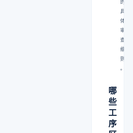
的
具
体
审
查
细
则
。
哪
些
工
序