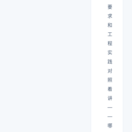
要
求
和
工
程
实
践
对
照
着
讲
—
—
哪