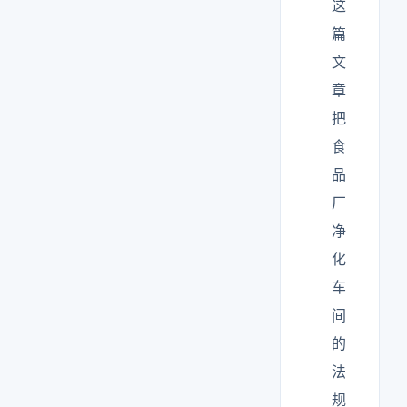
这
篇
文
章
把
食
品
厂
净
化
车
间
的
法
规