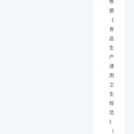
根
据
《
食
品
生
产
通
用
卫
生
规
范
》
（