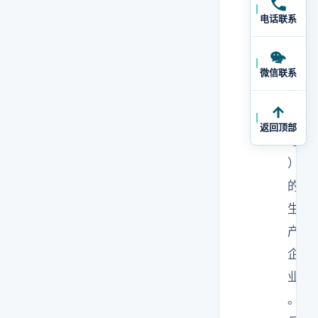
品
电话联系
、
休
闲
微信联系
食
品
返回顶部
等
）
的
生
产
企
业
。