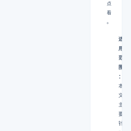
点
看
。
适
用
范
围
：
本
文
主
要
针