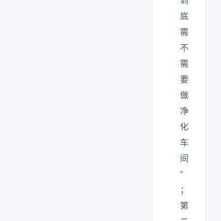
到
底
需
不
需
要
做
净
化
车
间
”
；
第