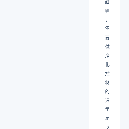
细
则
，
需
要
做
净
化
控
制
的
通
常
是
以