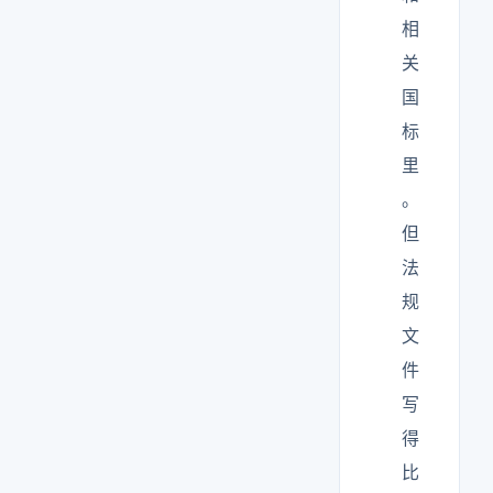
相
关
国
标
里
。
但
法
规
文
件
写
得
比