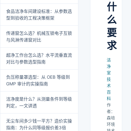
什
食品洁净车间建设标准：从参数选
么
型到验收的工程决策框架
要
传递窗怎么选？机械互锁电子互锁
与风淋传递窗对比
求
超净工作台怎么选？水平流垂直流
洁
对比与参数选型指南
净
室
负压称量罩选型：从 OEB 等级到
技
GMP 审计的实操指南
术
百
科
洁净度是什么？从测量条件到等级
作
判定，一文讲透
者：
森培
无尘车间多少钱一平方？造价实操
环境
指南：为什么同等级报价差3倍
技术