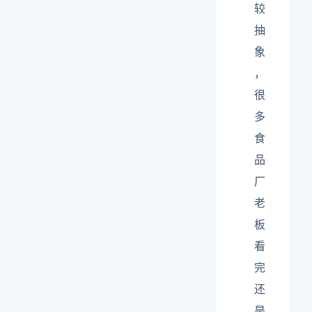
较
抽
象
，
很
多
食
品
厂
老
板
看
完
还
是