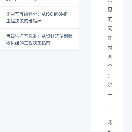
常
见
无尘室等级划分：从ISO到GMP，
的
工程决策的硬指标
问
百级洁净室标准：从设计选型到验
题
收运维的工程决策指南
就
两
个
：
第
一
，
“
我