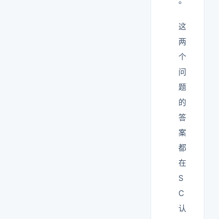
。
这
两
个
问
题
的
答
案
都
在
S
C
认