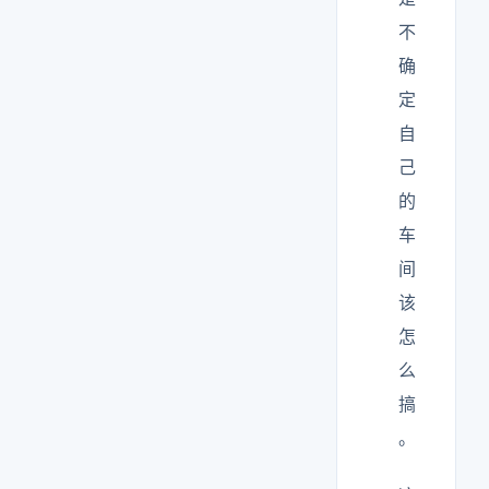
不
确
定
自
己
的
车
间
该
怎
么
搞
。