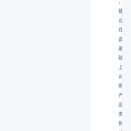
，
建
议
在
此
基
础
上
对
照
产
品
类
别