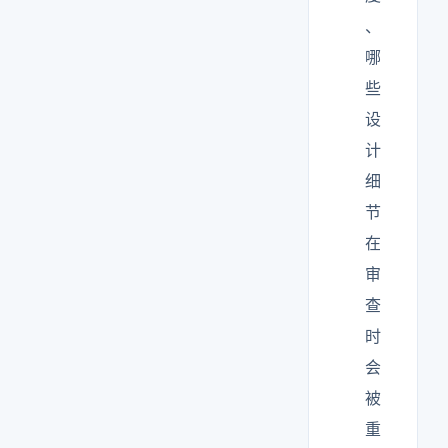
、
哪
些
设
计
细
节
在
审
查
时
会
被
重