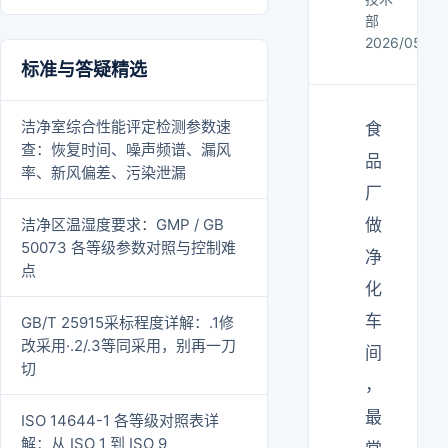
部
2026/05/31
标准与答疑精选
洁净室综合性能评定检测参数速
食
查：恢复时间、噪声频谱、漏风
品
率、新风偏差、污染泄漏
厂
洁净区温湿度要求：GMP / GB
做
50073 各等级参数对照与控制难
净
点
化
车
GB/T 25915采标程度详解：.1修
改采用·.2/.3等同采用，别再一刀
间
切
，
最
ISO 14644-1 各等级对照表详
解：从 ISO 1 到 ISO 9