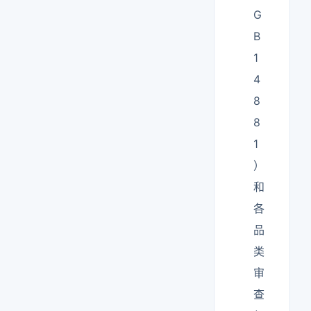
G
B
1
4
8
8
1
）
和
各
品
类
审
查