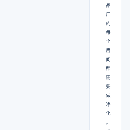
品
厂
的
每
个
房
间
都
需
要
做
净
化
。