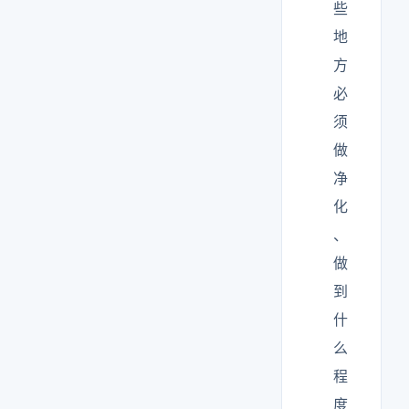
些
地
方
必
须
做
净
化
、
做
到
什
么
程
度