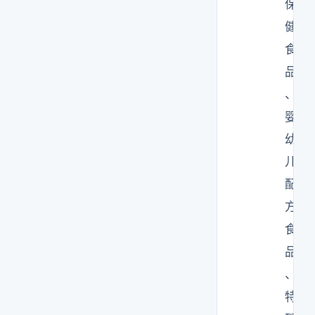
保
健
食
品
、
婴
幼
儿
配
方
食
品
、
特