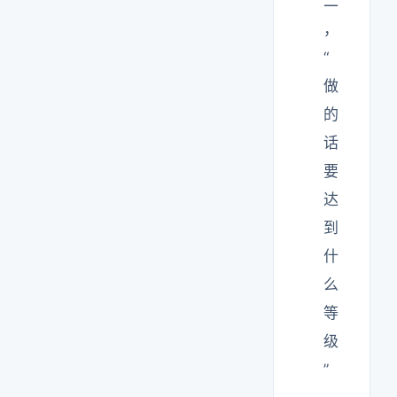
二
，
“
做
的
话
要
达
到
什
么
等
级
”