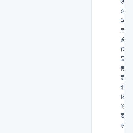
殊
医
学
用
途
食
品
有
更
细
化
的
要
求