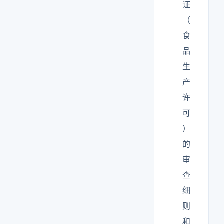
证
（
食
品
生
产
许
可
）
的
审
查
细
则
和