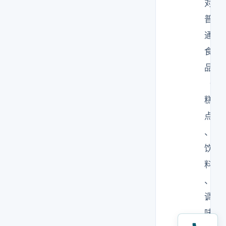
对
普
通
食
品
（
糕
点
、
饮
料
、
调
味