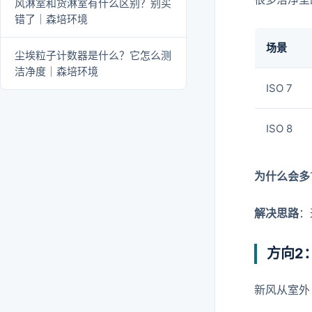
风淋室和货淋室有什么区别？别买
错了｜森培环境
场景
尘埃粒子计数器是什么？它怎么测
洁净度｜森培环境
ISO 7
ISO 8
为什么会多
解决思路
：
方向2
新风从室外 