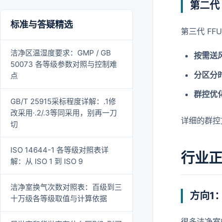
第二代
标准与答疑精选
第三代 F
洁净区温湿度要求：GMP / GB
按需送
50073 各等级参数对照与控制难
分区分
点
群控优
GB/T 25915采标程度详解：.1修
改采用·.2/.3等同采用，别再一刀
详细的群控
切
ISO 14644-1 各等级对照表详
行业
解：从 ISO 1 到 ISO 9
洁净室换气次数对照表：百级到三
方向1
十万级各等级取值与计算依据
很多洁净室