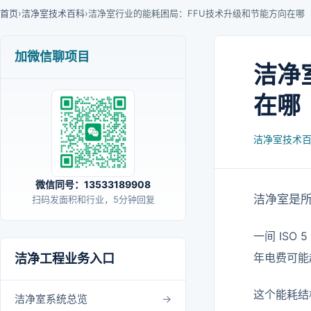
首页
›
洁净室技术百科
›
洁净室行业的能耗困局：FFU技术升级和节能方向在哪
加微信聊项目
洁净
在哪
洁净室技术
微信同号：13533189908
洁净室是
扫码发面积和行业，5分钟回复
一间 IS
年电费可
洁净工程业务入口
这个能耗结
洁净室系统总览