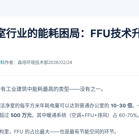
室行业的能耗困局：FFU技术
百科
作者：森培环境技术部
2026/02/24
所有工业建筑中能耗最高的类型——没有之一。
O 5 洁净室的每平方米年耗电量可以达到普通办公室的
10-30 倍
。
能超过
500 万元
，其中暖通系统（空调+FFU+排风）占 60-70%
构里，FFU 的占比最大——也是最有节能空间的环节。