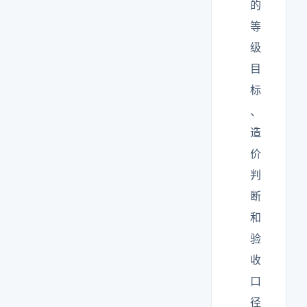
的
等
级
目
标
、
造
价
判
断
和
验
收
口
径