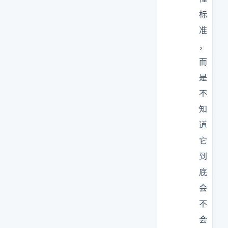
标
准
，
而
是
不
知
道
它
到
底
会
不
会