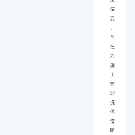
演
变
，
旨
在
为
施
工
管
理
提
供
清
晰