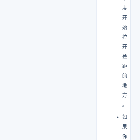
度
开
始
拉
开
差
距
的
地
方
。
如
果
你