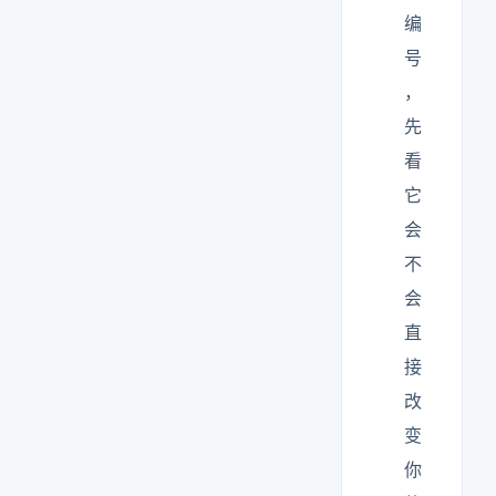
编
号
，
先
看
它
会
不
会
直
接
改
变
你