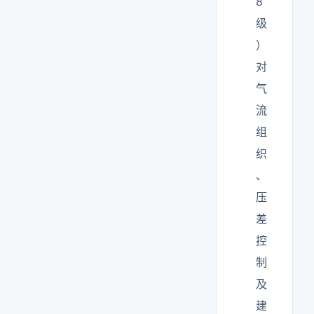
8
级
）
对
气
流
组
织
、
压
差
控
制
及
建