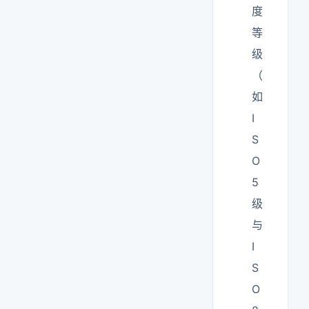
度
等
级
（
如
I
S
O
5
级
与
I
S
O