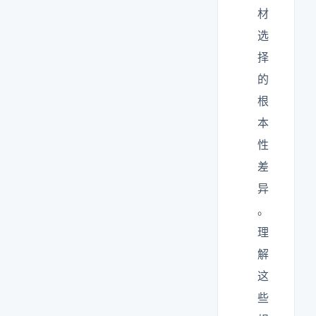
材
选
择
的
根
本
性
差
异
。
理
解
这
些