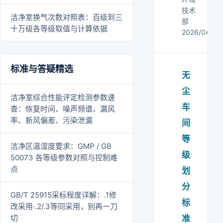
技术
洁净室换气次数对照表：百级到三
部
十万级各等级取值与计算依据
2026/04/12
标准与答疑精选
无
尘
洁净室综合性能评定检测参数速
车
查：恢复时间、噪声频谱、漏风
率、新风偏差、污染泄漏
间
等
洁净区温湿度要求：GMP / GB
级
50073 各等级参数对照与控制难
点
划
分
GB/T 25915采标程度详解：.1修
标
改采用·.2/.3等同采用，别再一刀
切
准