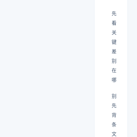
先
看
关
键
差
别
在
哪
别
先
背
条
文