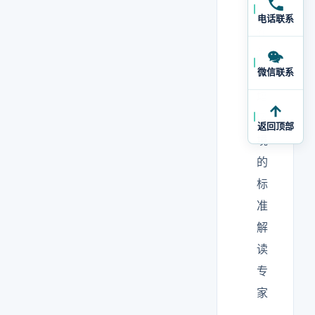
电话联系
作
为
微信联系
森
培
环
返回顶部
境
的
标
准
解
读
专
家
，