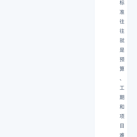
标
准
往
往
就
是
预
算
、
工
期
和
项
目
难