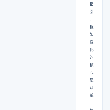
指
引
。
框
架
变
化
的
核
心
是
从
单
一