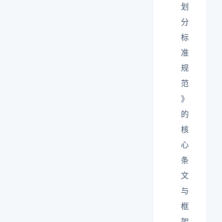
划
分
标
准
规
范
》
的
核
心
条
文
与
框
架