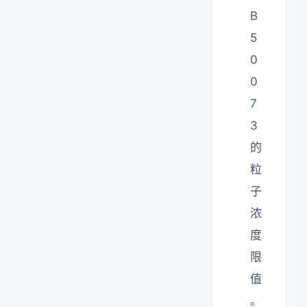
B
5
0
0
7
3
的
粒
子
浓
度
限
值
。