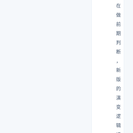
在
做
前
期
判
断
，
新
版
的
演
变
逻
辑