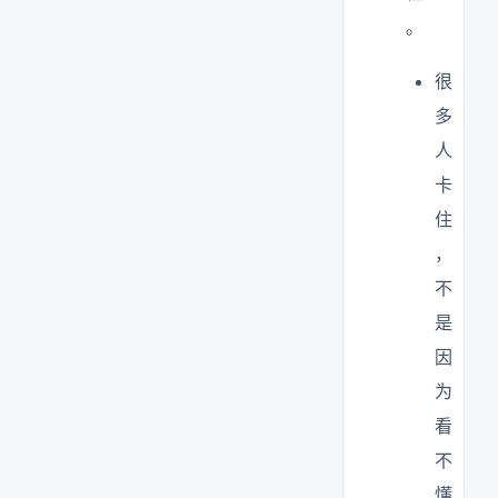
。
很
多
人
卡
住
，
不
是
因
为
看
不
懂