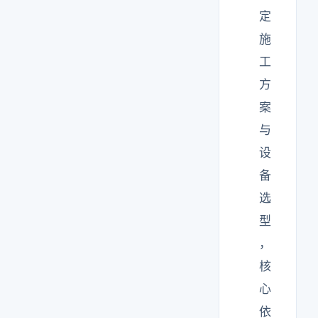
定
施
工
方
案
与
设
备
选
型
，
核
心
依