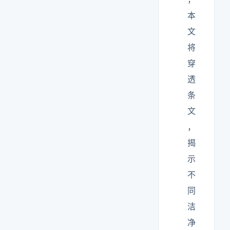
本
文
将
穿
透
条
文
，
揭
示
不
同
洁
净