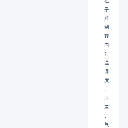
粒
子
控
制
转
向
对
温
湿
度
、
压
差
、
气