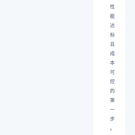
性
能
达
标
且
成
本
可
控
的
第
一
步
。