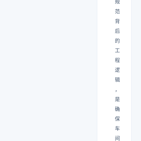
规
范
背
后
的
工
程
逻
辑
，
是
确
保
车
间