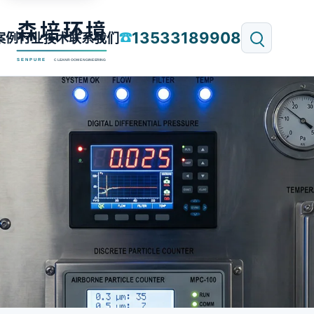
13533189908
☎
案例
行业技术
联系我们