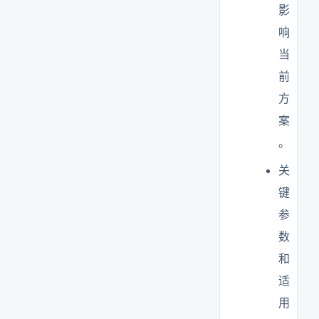
影
响
当
前
方
案
。
关
键
参
数
和
适
用