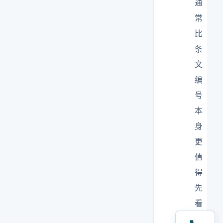
通
常
比
条
文
编
号
本
身
更
值
得
先
看
。