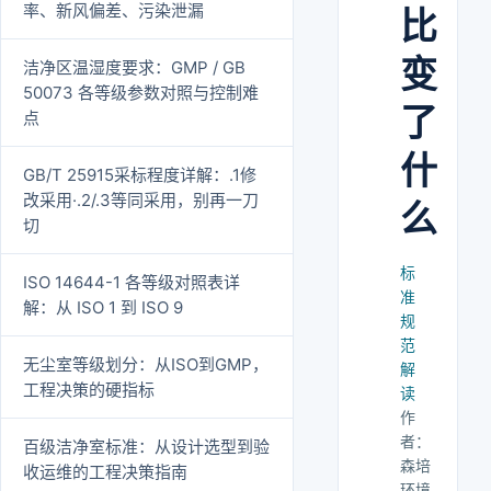
率、新风偏差、污染泄漏
比
变
洁净区温湿度要求：GMP / GB
50073 各等级参数对照与控制难
了
点
什
GB/T 25915采标程度详解：.1修
改采用·.2/.3等同采用，别再一刀
么
切
标
ISO 14644-1 各等级对照表详
准
解：从 ISO 1 到 ISO 9
规
范
无尘室等级划分：从ISO到GMP，
解
工程决策的硬指标
读
作
者：
百级洁净室标准：从设计选型到验
森培
收运维的工程决策指南
环境