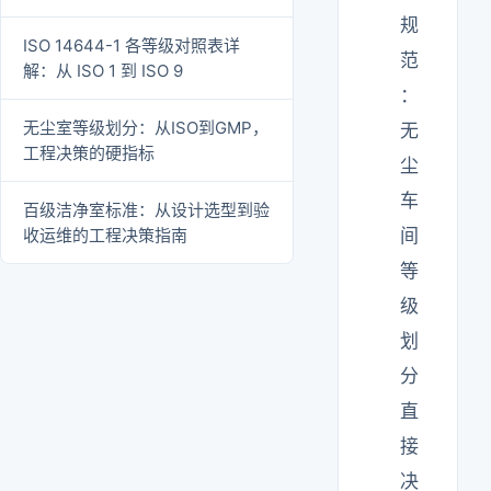
规
ISO 14644-1 各等级对照表详
范
解：从 ISO 1 到 ISO 9
：
无尘室等级划分：从ISO到GMP，
无
工程决策的硬指标
尘
车
百级洁净室标准：从设计选型到验
收运维的工程决策指南
间
等
级
划
分
直
接
决