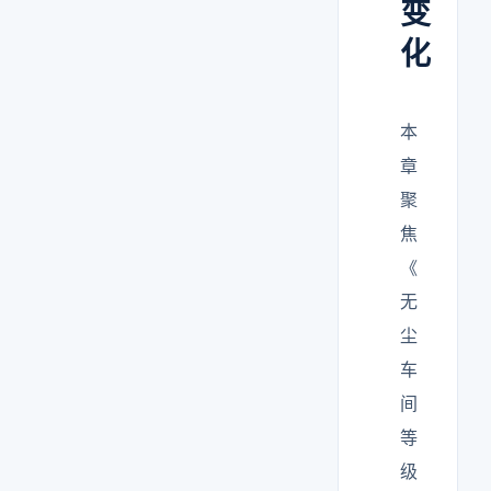
变
化
本
章
聚
焦
《
无
尘
车
间
等
级