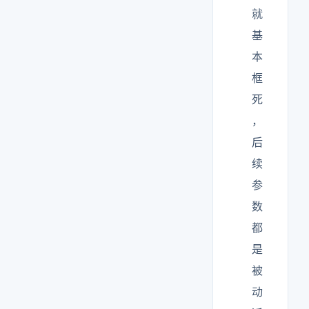
就
基
本
框
死
，
后
续
参
数
都
是
被
动