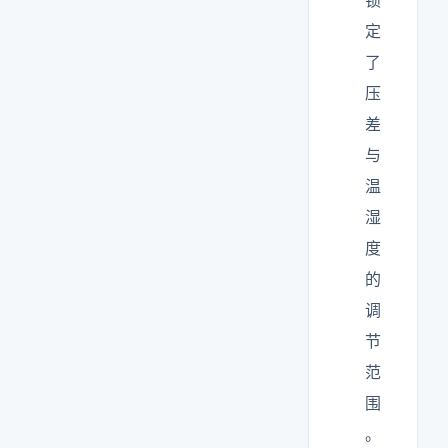
锁
定
了
压
差
与
温
湿
度
的
调
节
范
围
。