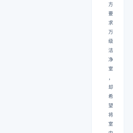
方
要
求
万
级
洁
净
室
，
却
希
望
将
室