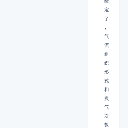
级
定
了
，
气
流
组
织
形
式
和
换
气
次
数