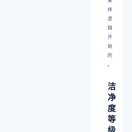
采
样
逻
辑
开
始
的
。
洁
净
度
等
级