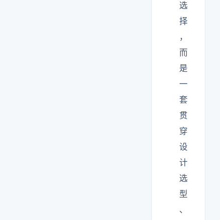
选
择
，
而
是
一
套
贯
穿
设
计
选
型
、