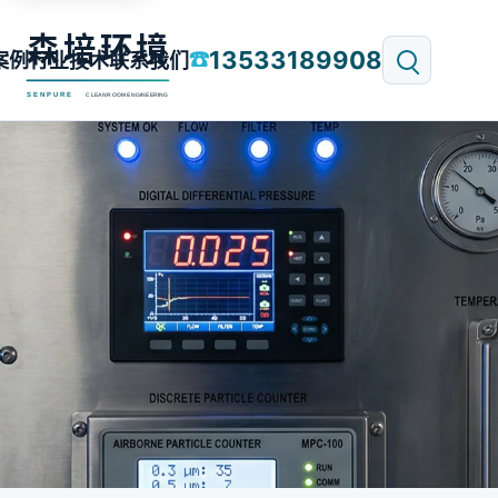
13533189908
☎
案例
行业技术
联系我们