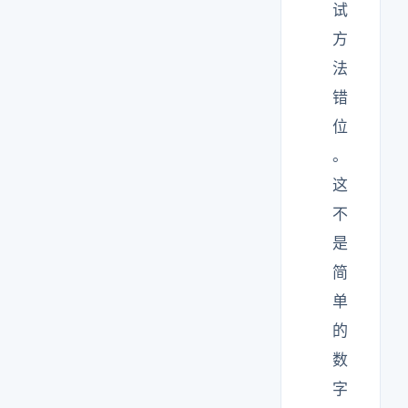
试
方
法
错
位
。
这
不
是
简
单
的
数
字