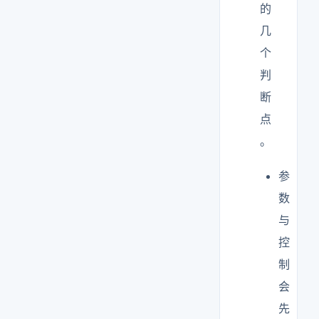
的
几
个
判
断
点
。
参
数
与
控
制
会
先