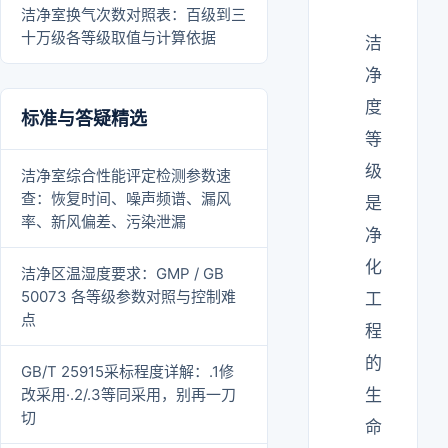
洁净室换气次数对照表：百级到三
十万级各等级取值与计算依据
洁
净
度
标准与答疑精选
等
级
洁净室综合性能评定检测参数速
查：恢复时间、噪声频谱、漏风
是
率、新风偏差、污染泄漏
净
化
洁净区温湿度要求：GMP / GB
50073 各等级参数对照与控制难
工
点
程
的
GB/T 25915采标程度详解：.1修
改采用·.2/.3等同采用，别再一刀
生
切
命