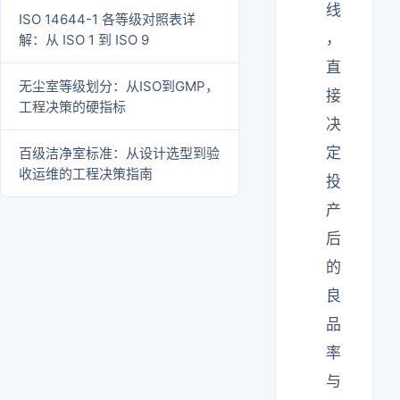
线
ISO 14644-1 各等级对照表详
，
解：从 ISO 1 到 ISO 9
直
无尘室等级划分：从ISO到GMP，
接
工程决策的硬指标
决
定
百级洁净室标准：从设计选型到验
收运维的工程决策指南
投
产
后
的
良
品
率
与