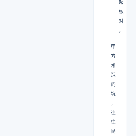
起
核
对
。
甲
方
常
踩
的
坑
，
往
往
是