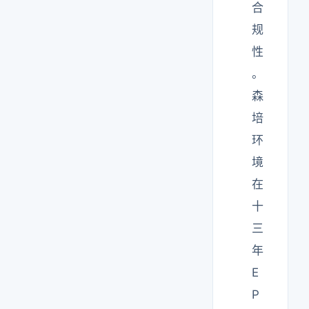
合
规
性
。
森
培
环
境
在
十
三
年
E
P