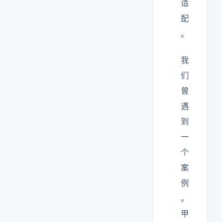
适
配
。
我
们
曾
遇
到
一
个
案
例
。
甲