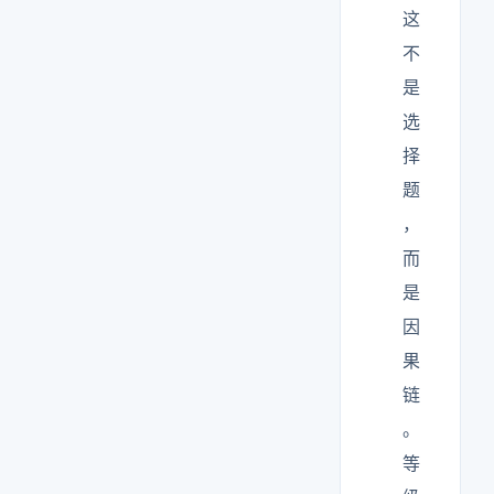
这
不
是
选
择
题
，
而
是
因
果
链
。
等