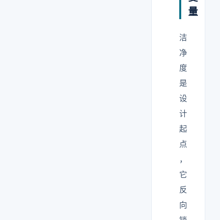
量
洁
净
度
是
设
计
起
点
，
它
反
向