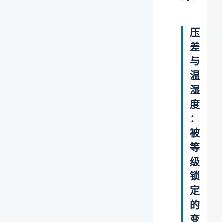
压
差
与
温
湿
度
：
被
等
级
锁
定
的
变