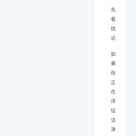
先
看
结
论
如
果
你
正
在
评
估
洁
净