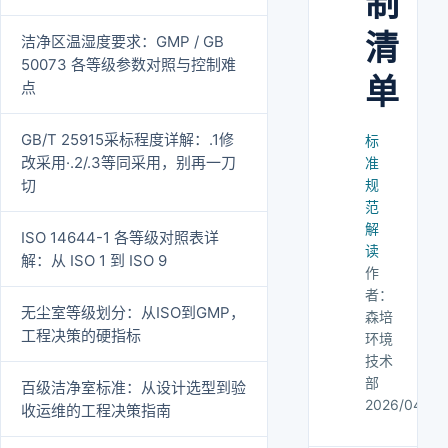
制
清
洁净区温湿度要求：GMP / GB
50073 各等级参数对照与控制难
单
点
GB/T 25915采标程度详解：.1修
标
改采用·.2/.3等同采用，别再一刀
准
切
规
范
解
ISO 14644-1 各等级对照表详
读
解：从 ISO 1 到 ISO 9
作
者：
无尘室等级划分：从ISO到GMP，
森培
工程决策的硬指标
环境
技术
部
百级洁净室标准：从设计选型到验
2026/04/08
收运维的工程决策指南