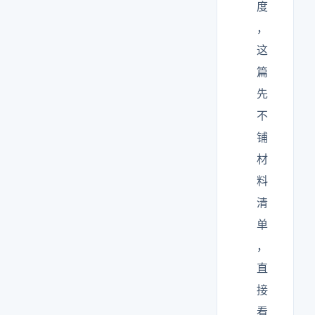
度
，
这
篇
先
不
铺
材
料
清
单
，
直
接
看