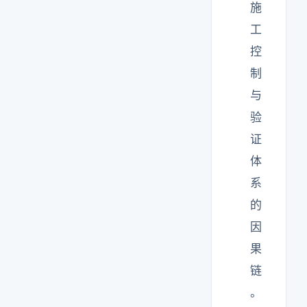
施
工
控
制
与
验
证
体
系
的
因
果
链
。