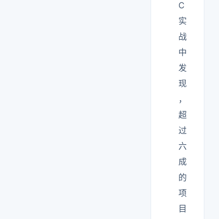
C
实
战
中
发
现
，
超
过
六
成
的
项
目