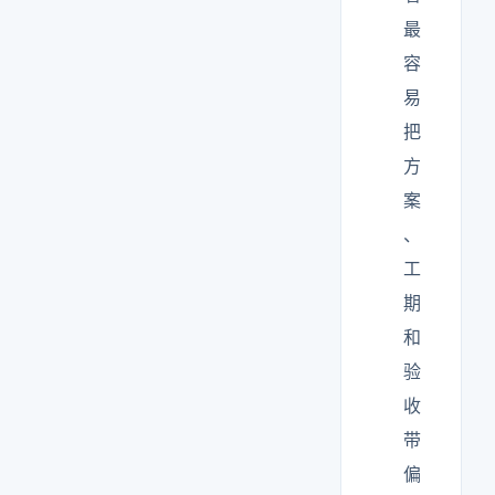
最
容
易
把
方
案
、
工
期
和
验
收
带
偏