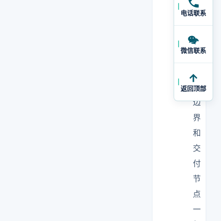
收
电话联系
口
径
微信联系
、
现
场
返回顶部
边
界
和
交
付
节
点
一