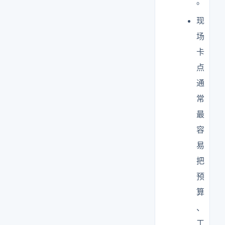
。
现
场
卡
点
通
常
最
容
易
把
预
算
、
工