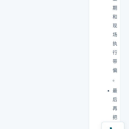
期
和
现
场
执
行
带
偏
。
最
后
再
把
验