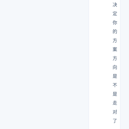
决
定
你
的
方
案
方
向
是
不
是
走
对
了