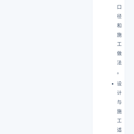
口
径
和
施
工
做
法
。
设
计
与
施
工
适