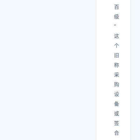
百
级
”
这
个
旧
称
采
购
设
备
或
签
合