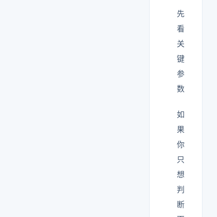
先
看
关
键
参
数
如
果
你
只
想
判
断