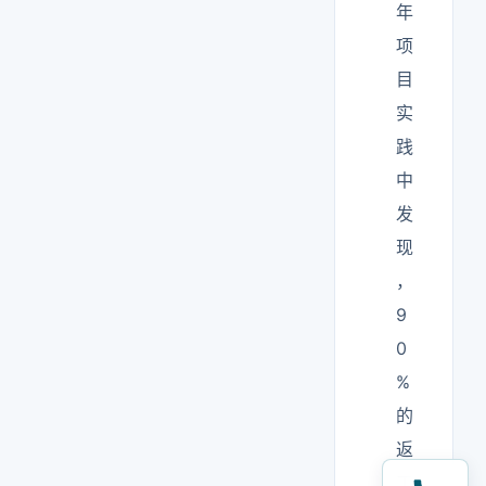
年
项
目
实
践
中
发
现
，
9
0
%
的
返
工