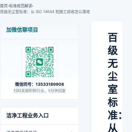
首页
›
标准规范解读
›
百级无尘室标准：从 ISO 14644 到施工验收怎么落地
加微信聊项目
百
级
无
尘
微信同号：13533189908
室
扫码发面积和行业，5分钟回复
标
准：
洁净工程业务入口
从