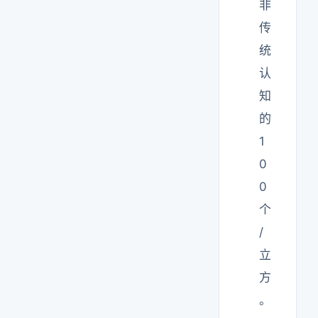
非
传
统
认
知
的
1
0
0
个
/
立
方
。