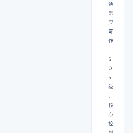
通
常
应
写
作
I
S
O
5
级
，
核
心
控
制