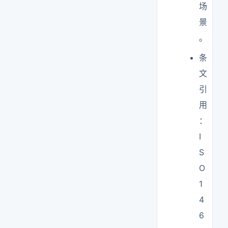
场
景
。
条
文
引
用
：
I
S
O
1
4
6