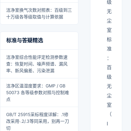
级
洁净室换气次数对照表：百级到三
无
十万级各等级取值与计算依据
尘
室
标
标准与答疑精选
准
洁净室综合性能评定检测参数速
：
查：恢复时间、噪声频谱、漏风
百
率、新风偏差、污染泄漏
级
洁净区温湿度要求：GMP / GB
无
50073 各等级参数对照与控制难
尘
点
室
（
GB/T 25915采标程度详解：.1修
改采用·.2/.3等同采用，别再一刀
I
切