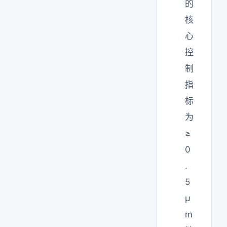
的
核
心
控
制
指
标
为
≥
0
.
5
μ
m