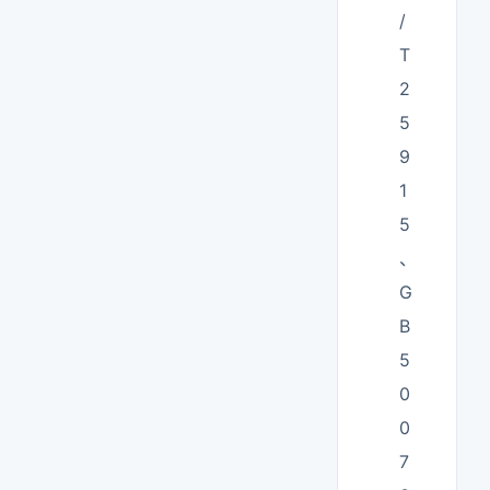
/
T
2
5
9
1
5
、
G
B
5
0
0
7