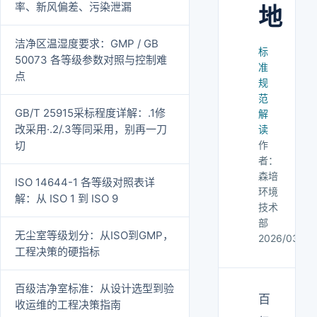
率、新风偏差、污染泄漏
地
洁净区温湿度要求：GMP / GB
标
50073 各等级参数对照与控制难
准
点
规
范
GB/T 25915采标程度详解：.1修
解
改采用·.2/.3等同采用，别再一刀
读
切
作
者：
森培
ISO 14644-1 各等级对照表详
环境
解：从 ISO 1 到 ISO 9
技术
部
无尘室等级划分：从ISO到GMP，
2026/03/20
工程决策的硬指标
百级洁净室标准：从设计选型到验
百
收运维的工程决策指南