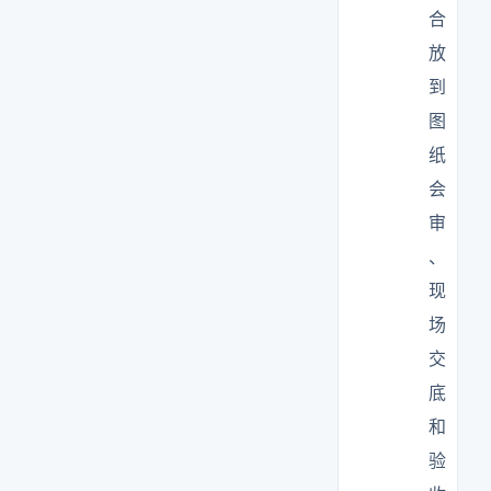
合
放
到
图
纸
会
审
、
现
场
交
底
和
验