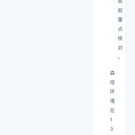
收
前
重
点
核
对
。
森
培
环
境
在
1
3