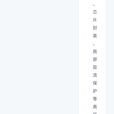
、
芯
片
封
装
、
局
部
层
流
保
护
等
高