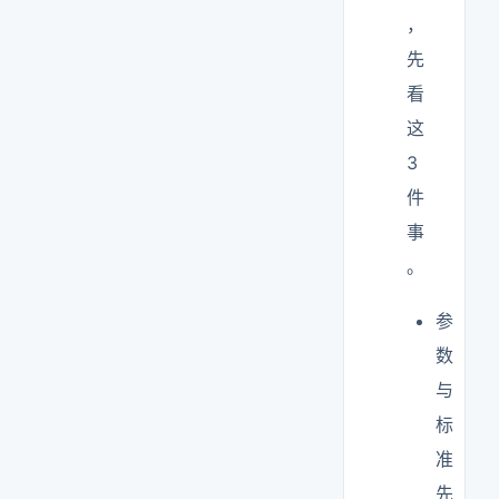
，
先
看
这
3
件
事
。
参
数
与
标
准
先