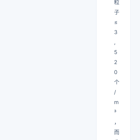
粒
子
≤
3
,
5
2
0
个
/
m
³
，
而