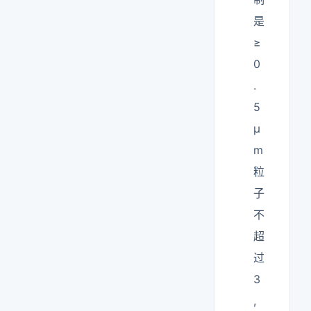
是
≥
0
.
5
μ
m
粒
子
不
超
过
3
,