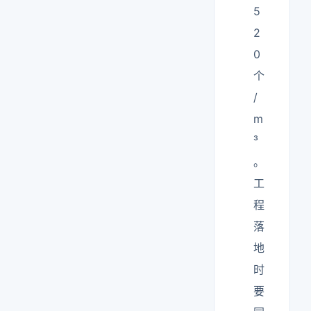
5
2
0
个
/
m
³
。
工
程
落
地
时
要