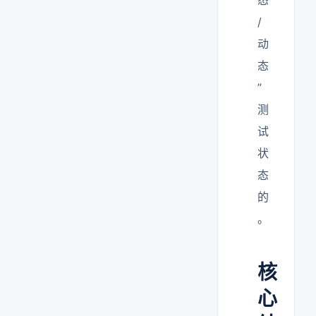
态
/
动
态
”
测
试
状
态
的
。
核
心