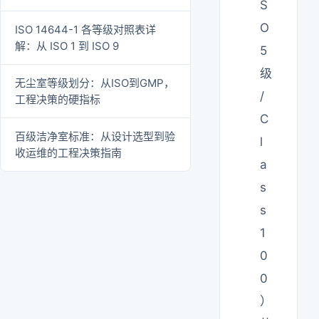
S
O
ISO 14644-1 各等级对照表详
解：从 ISO 1 到 ISO 9
5
级
无尘室等级划分：从ISO到GMP，
/
工程决策的硬指标
C
百级洁净室标准：从设计选型到验
l
收运维的工程决策指南
a
s
s
1
0
0
）