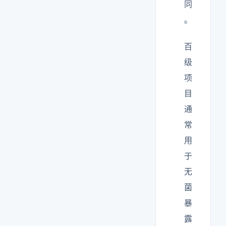
同
。
百
级
项
目
通
常
用
于
无
菌
暴
露