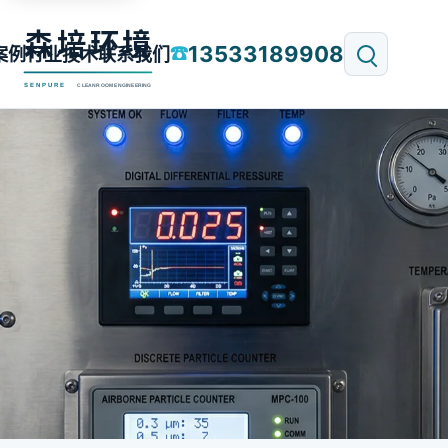
13533189908
☎
案例
行业技术
联系我们