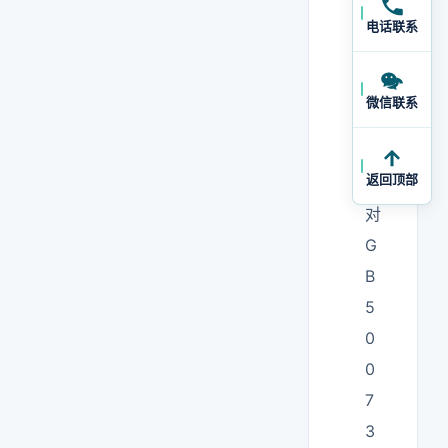
源
电话联系
于
设
微信联系
计
阶
返回顶部
段
对
G
B
5
0
0
7
3