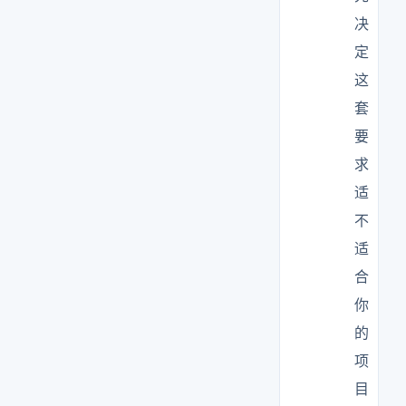
决
定
这
套
要
求
适
不
适
合
你
的
项
目