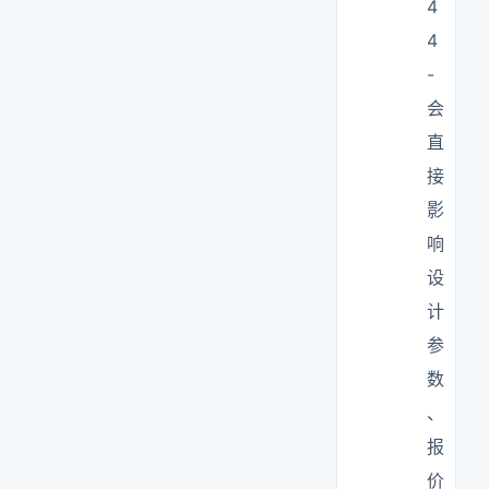
4
4
-
会
直
接
影
响
设
计
参
数
、
报
价