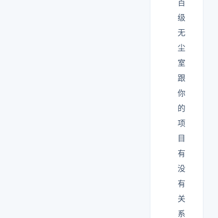
百
级
无
尘
室
跟
你
的
项
目
有
没
有
关
系