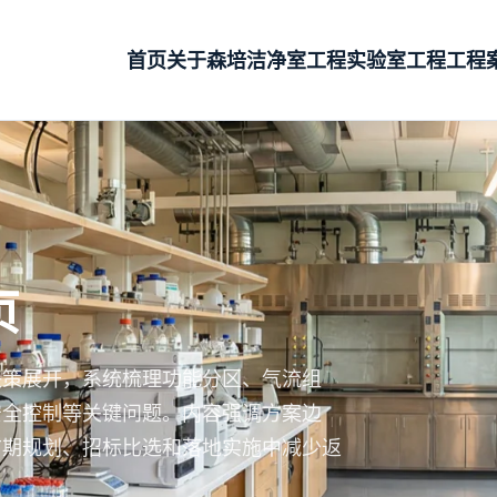
首页
关于森培
洁净室工程
实验室工程
工程
页
决策展开，系统梳理功能分区、气流组
安全控制等关键问题。内容强调方案边
前期规划、招标比选和落地实施中减少返