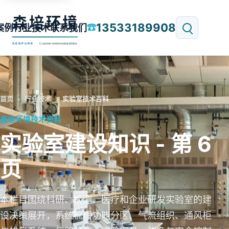
13533189908
☎
案例
行业技术
联系我们
首页
行业技术
实验室技术百科
森培环境技术资料
实验室建设知识 - 第 6
页
本栏目围绕科研、检测、医疗和企业研发实验室的建
设决策展开，系统梳理功能分区、气流组织、通风柜