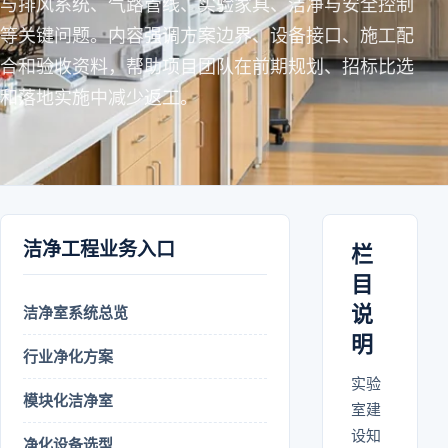
与排风系统、气路管线、实验家具、洁净与安全控制
等关键问题。内容强调方案边界、设备接口、施工配
合和验收资料，帮助项目团队在前期规划、招标比选
和落地实施中减少返工。
洁净工程业务入口
栏
目
说
洁净室系统总览
明
行业净化方案
实验
模块化洁净室
室建
设知
净化设备选型