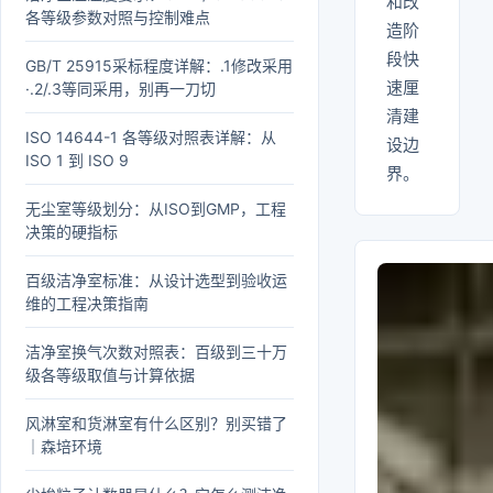
和改
各等级参数对照与控制难点
造阶
段快
GB/T 25915采标程度详解：.1修改采用
速厘
·.2/.3等同采用，别再一刀切
清建
ISO 14644-1 各等级对照表详解：从
设边
ISO 1 到 ISO 9
界。
无尘室等级划分：从ISO到GMP，工程
决策的硬指标
百级洁净室标准：从设计选型到验收运
维的工程决策指南
洁净室换气次数对照表：百级到三十万
级各等级取值与计算依据
风淋室和货淋室有什么区别？别买错了
｜森培环境