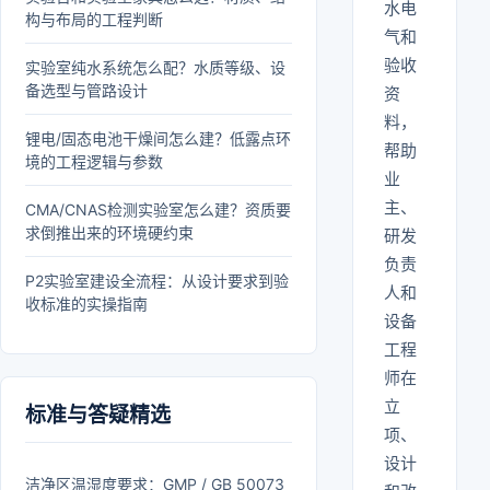
水电
构与布局的工程判断
气和
验收
实验室纯水系统怎么配？水质等级、设
备选型与管路设计
资
料，
锂电/固态电池干燥间怎么建？低露点环
帮助
境的工程逻辑与参数
业
主、
CMA/CNAS检测实验室怎么建？资质要
求倒推出来的环境硬约束
研发
负责
P2实验室建设全流程：从设计要求到验
人和
收标准的实操指南
设备
工程
师在
立
标准与答疑精选
项、
设计
洁净区温湿度要求：GMP / GB 50073