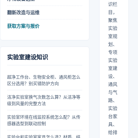
识栏
目，
翻新改造与运维
聚焦
获取方案与报价
实验
室规
划、
专项
实验室建设知识
实验
室建
设、
超净工作台、生物安全柜、通风柜怎么
区分选用？别买错防护方向
通风
与气
洁净实验室换气次数怎么算？从洁净等
路、
级到风量的完整方法
实验
台家
实验室环境在线监控系统怎么配？从传
感器选型到联动控制
具、
给排
实验台和实验室家具怎么选？材质、结