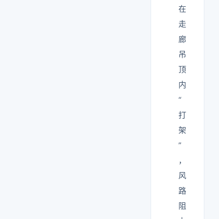
在
走
廊
吊
顶
内
“
打
架
”
，
风
路
阻