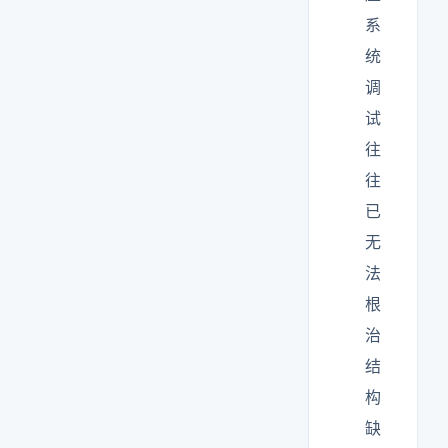
系
统
调
试
往
往
已
无
法
根
治
结
构
缺