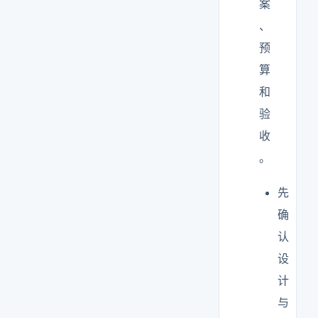
案
、
预
算
和
验
收
。
先
确
认
设
计
与