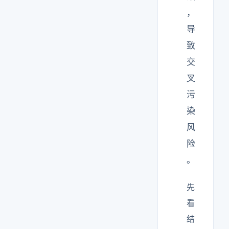
，
导
致
交
叉
污
染
风
险
。
先
看
结