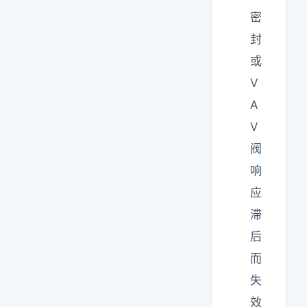
密
封
或
V
A
V
阀
响
应
滞
后
而
失
效