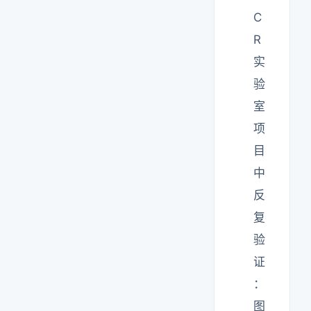
C
R
实
验
室
项
目
中
反
复
验
证
：
图