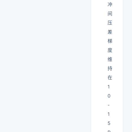
冲
间
压
差
梯
度
维
持
在
1
0
-
1
5