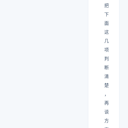
把
下
面
这
几
项
判
断
清
楚
，
再
谈
方