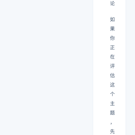
论
如
果
你
正
在
评
估
这
个
主
题
，
先