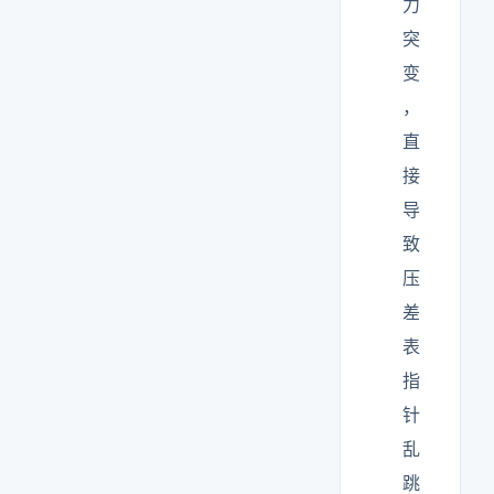
力
突
变
，
直
接
导
致
压
差
表
指
针
乱
跳