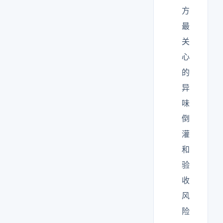
方
最
关
心
的
异
味
倒
灌
和
验
收
风
险