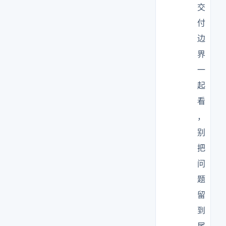
交
付
边
界
一
起
看
，
别
把
问
题
留
到