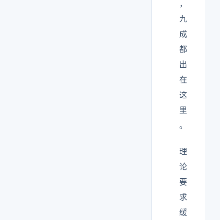
，
九
成
都
出
在
这
里
。
理
论
要
求
缓