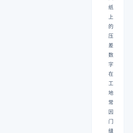
纸
上
的
压
差
数
字
在
工
地
常
因
门
缝