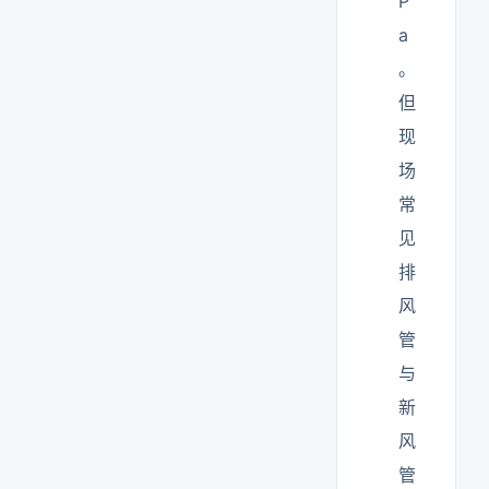
P
a
。
但
现
场
常
见
排
风
管
与
新
风
管