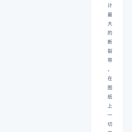
计
最
大
的
断
裂
带
，
在
图
纸
上
一
切