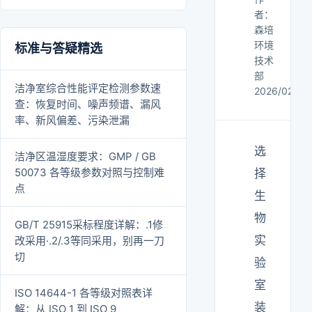
者：
森培
环境
标准与答疑精选
技术
部
洁净室综合性能评定检测参数速
2026/02/28
查：恢复时间、噪声频谱、漏风
率、新风偏差、污染泄漏
选
洁净区温湿度要求：GMP / GB
50073 各等级参数对照与控制难
择
点
生
物
GB/T 25915采标程度详解：.1修
实
改采用·.2/.3等同采用，别再一刀
切
验
室
ISO 14644-1 各等级对照表详
装
解：从 ISO 1 到 ISO 9