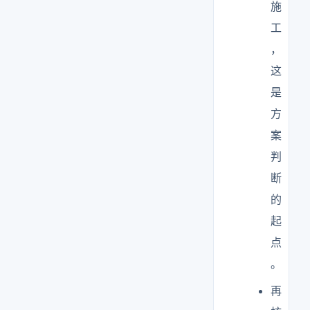
施
工
，
这
是
方
案
判
断
的
起
点
。
再