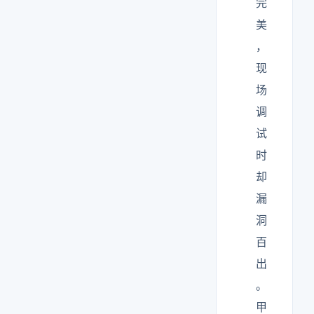
完
美
，
现
场
调
试
时
却
漏
洞
百
出
。
甲