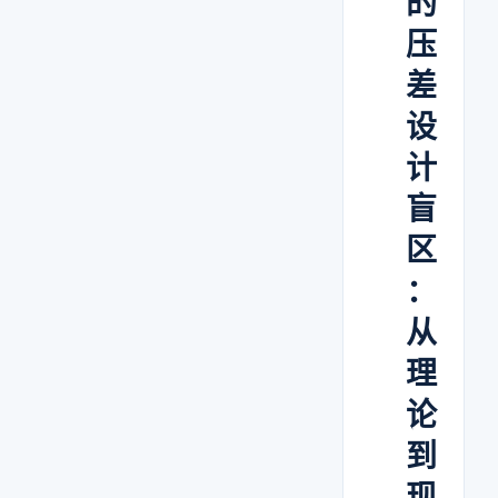
的
压
差
设
计
盲
区
：
从
理
论
到
现