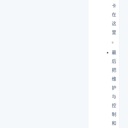
卡
在
这
里
。
最
后
把
维
护
与
控
制
和