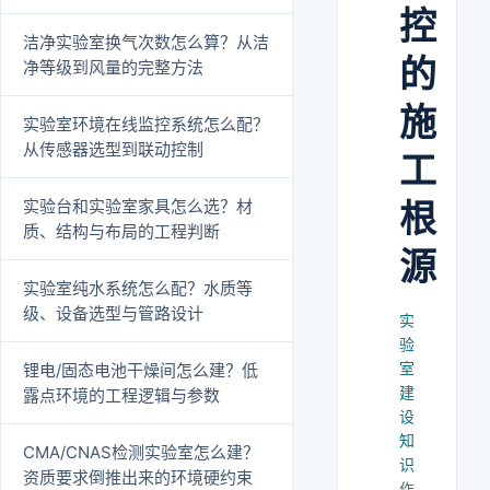
控
洁净实验室换气次数怎么算？从洁
的
净等级到风量的完整方法
施
实验室环境在线监控系统怎么配？
从传感器选型到联动控制
工
实验台和实验室家具怎么选？材
根
质、结构与布局的工程判断
源
实验室纯水系统怎么配？水质等
级、设备选型与管路设计
实
验
室
锂电/固态电池干燥间怎么建？低
建
露点环境的工程逻辑与参数
设
知
CMA/CNAS检测实验室怎么建？
识
资质要求倒推出来的环境硬约束
作