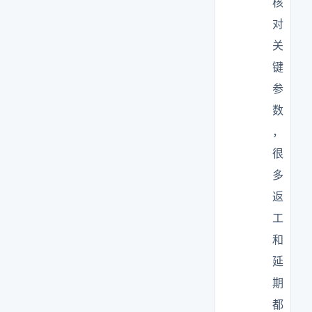
核
对
关
键
参
数
，
很
多
返
工
和
延
期
都