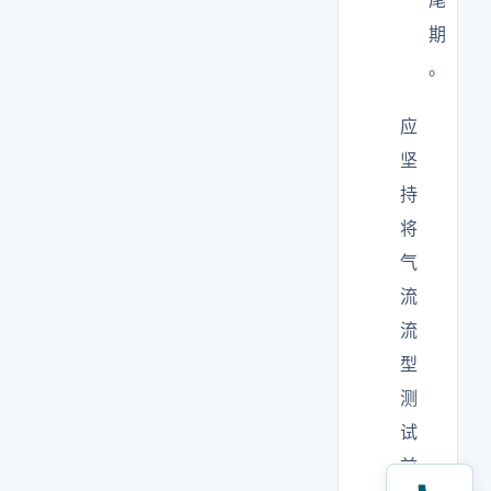
尾
期
。
应
坚
持
将
气
流
流
型
测
试
前