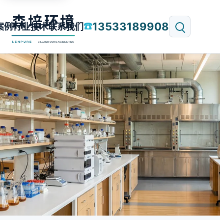
13533189908
☎
案例
行业技术
联系我们