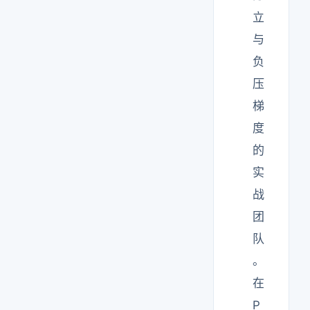
立
与
负
压
梯
度
的
实
战
团
队
。
在
P