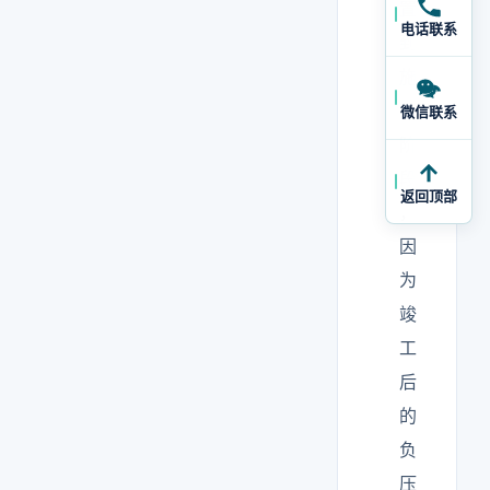
置
电话联系
到
施
工
微信联系
阶
段
返回顶部
，
因
为
竣
工
后
的
负
压