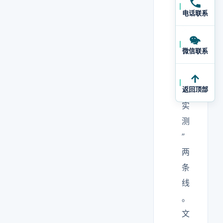
“
电话联系
文
件
微信联系
”
与
返回顶部
“
实
测
”
两
条
线
。
文