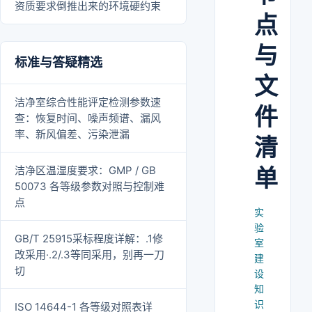
资质要求倒推出来的环境硬约束
点
与
标准与答疑精选
文
洁净室综合性能评定检测参数速
件
查：恢复时间、噪声频谱、漏风
率、新风偏差、污染泄漏
清
洁净区温湿度要求：GMP / GB
单
50073 各等级参数对照与控制难
点
实
验
GB/T 25915采标程度详解：.1修
室
改采用·.2/.3等同采用，别再一刀
建
切
设
知
识
ISO 14644-1 各等级对照表详