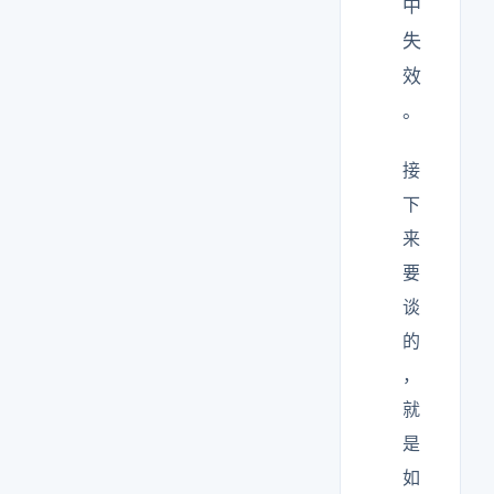
中
失
效
。
接
下
来
要
谈
的
，
就
是
如