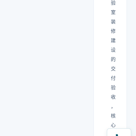
验
室
装
修
建
设
的
交
付
验
收
，
核
心
是