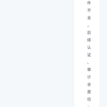
件
不
全
，
后
续
认
证
、
审
计
全
是
坑
；