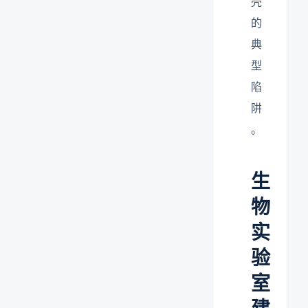
壳
的
典
型
陷
阱
。
生
物
实
验
室