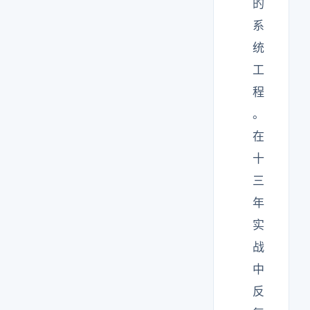
的
系
统
工
程
。
在
十
三
年
实
战
中
反