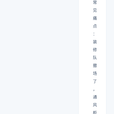
常
见
痛
点
：
装
修
队
撤
场
了
，
通
风
柜