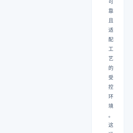
可
靠
且
适
配
工
艺
的
受
控
环
境
。
这