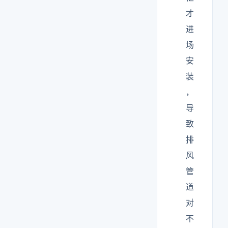
才
进
场
安
装
，
导
致
排
风
管
道
对
不