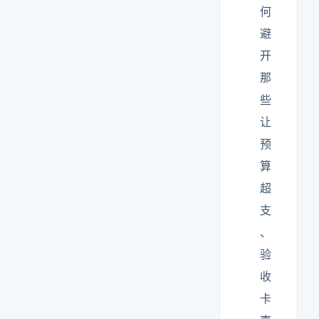
何
避
开
那
些
让
预
算
超
支
、
验
收
卡