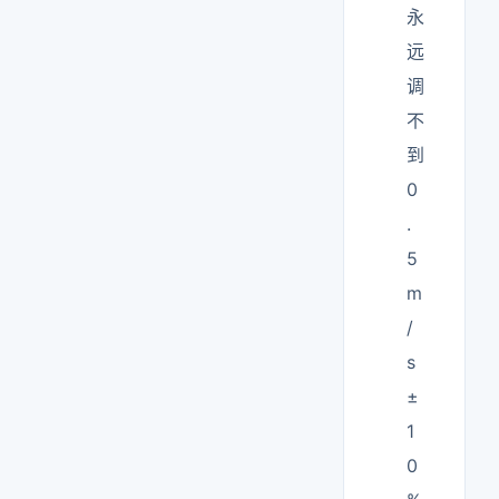
永
远
调
不
到
0
.
5
m
/
s
±
1
0