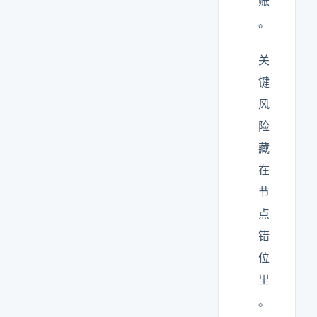
账
。
关
键
风
险
藏
在
节
点
错
位
里
。