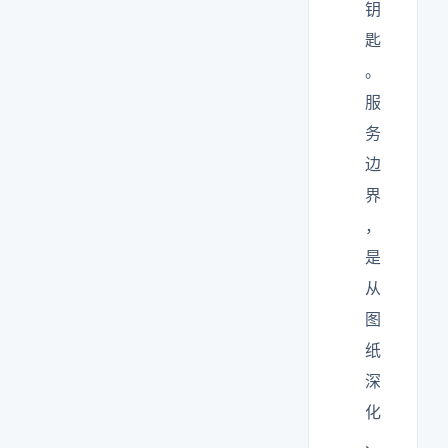
钥
匙
。
服
务
边
界
，
是
从
图
纸
深
化
、