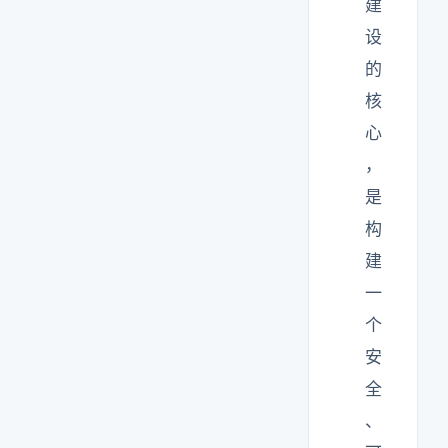
建
设
的
核
心
，
是
构
建
一
个
安
全
、