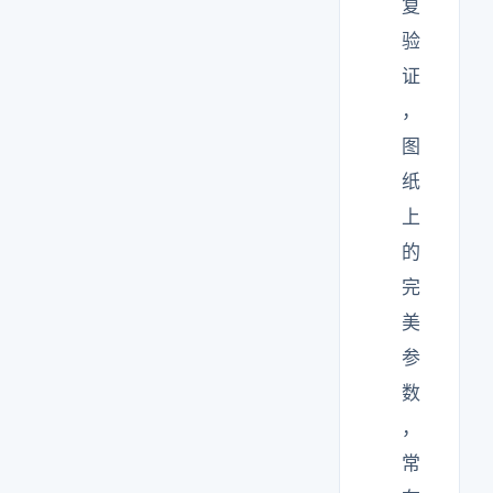
复
验
证
，
图
纸
上
的
完
美
参
数
，
常