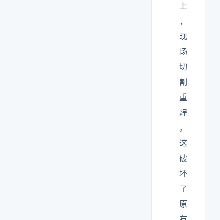
上
，
现
场
切
割
重
焊
。
这
破
坏
了
原
有