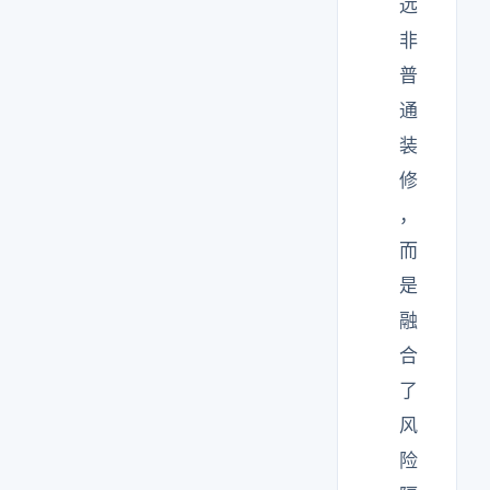
远
非
普
通
装
修
，
而
是
融
合
了
风
险