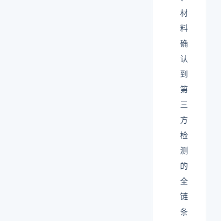
材
料
确
认
到
第
三
方
检
测
的
全
链
条