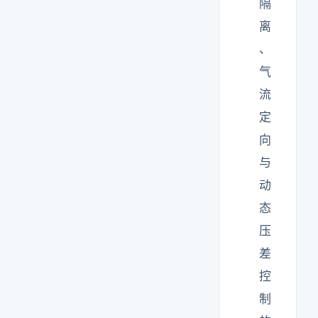
隔
离
、
气
流
定
向
与
动
态
压
差
控
制