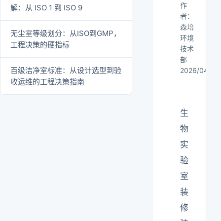
作
解：从 ISO 1 到 ISO 9
者：
森培
无尘室等级划分：从ISO到GMP，
环境
工程决策的硬指标
技术
部
百级洁净室标准：从设计选型到验
2026/04/12
收运维的工程决策指南
生
物
实
验
室
装
修