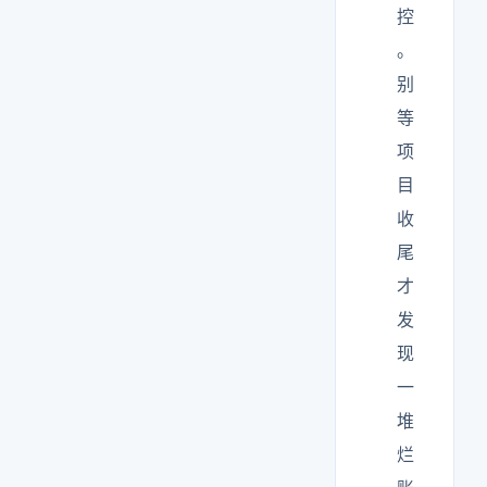
控
。
别
等
项
目
收
尾
才
发
现
一
堆
烂