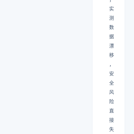
实
测
数
据
漂
移
，
安
全
风
险
直
接
失