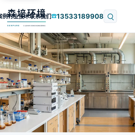
13533189908
☎
案例
行业技术
联系我们