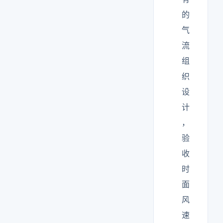
的
气
流
组
织
设
计
，
验
收
时
面
风
速