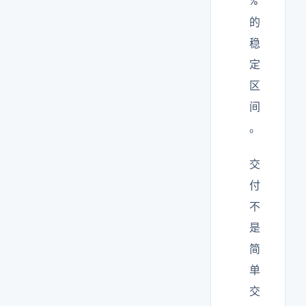
%
的
稳
定
区
间
。
交
付
不
是
简
单
交