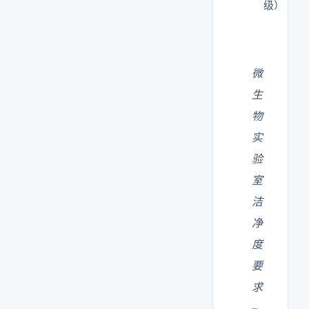
级）
微
生
物
实
验
室
洁
净
度
要
求
–