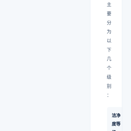
主
要
分
为
以
下
几
个
级
别
：
洁净
度等