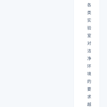
各
类
实
验
室
对
洁
净
环
境
的
要
求
越