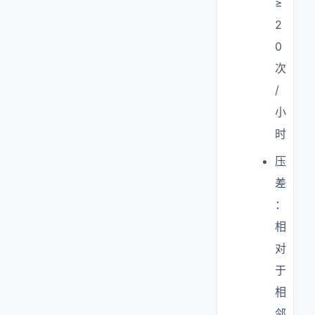
≥
2
0
次
/
小
时
压
差
：
相
对
于
相
邻