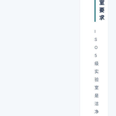
室
要
求
I
S
O
5
级
实
验
室
是
洁
净