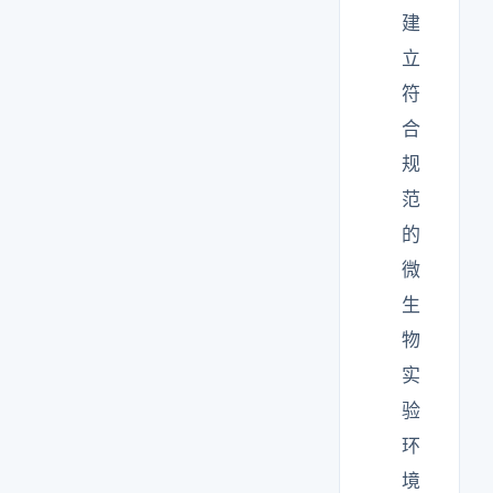
建
立
符
合
规
范
的
微
生
物
实
验
环
境