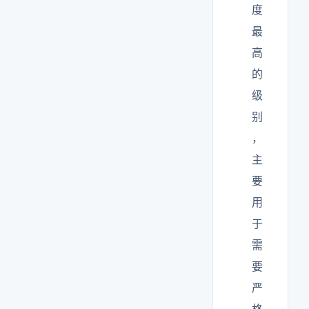
度
最
高
的
级
别
，
主
要
用
于
需
要
严