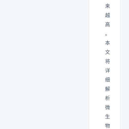
来
越
高
。
本
文
将
详
细
解
析
微
生
物