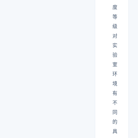
度
等
级
对
实
验
室
环
境
有
不
同
的
具