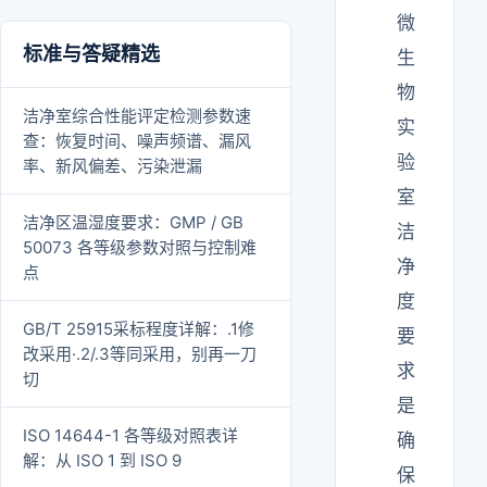
微
标准与答疑精选
生
物
洁净室综合性能评定检测参数速
实
查：恢复时间、噪声频谱、漏风
验
率、新风偏差、污染泄漏
室
洁净区温湿度要求：GMP / GB
洁
50073 各等级参数对照与控制难
净
点
度
GB/T 25915采标程度详解：.1修
要
改采用·.2/.3等同采用，别再一刀
求
切
是
ISO 14644-1 各等级对照表详
确
解：从 ISO 1 到 ISO 9
保