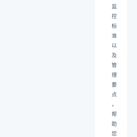
监
控
标
准
以
及
管
理
要
点
，
帮
助
您