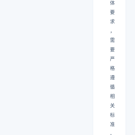
体
要
求
，
需
要
严
格
遵
循
相
关
标
准
。