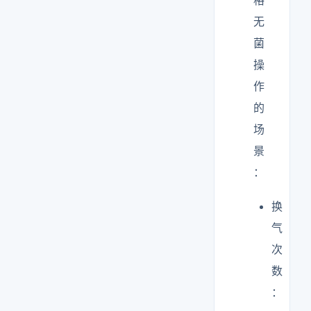
格
无
菌
操
作
的
场
景
：
换
气
次
数
：