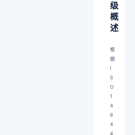
级
概
述
根
据
I
S
O
1
4
6
4
4