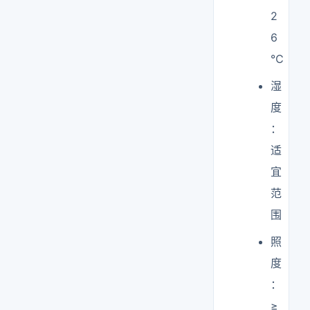
2
6
℃
湿
度
：
适
宜
范
围
照
度
：
≥