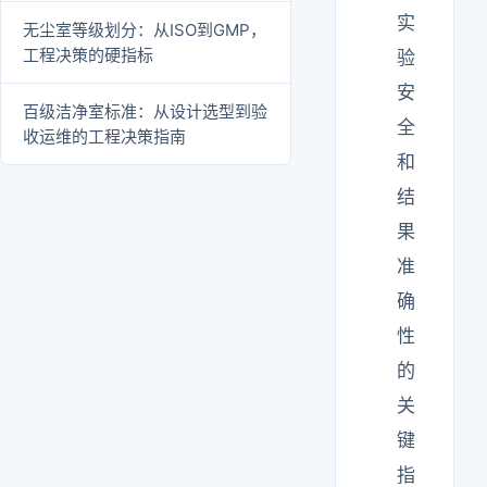
实
无尘室等级划分：从ISO到GMP，
工程决策的硬指标
验
安
百级洁净室标准：从设计选型到验
全
收运维的工程决策指南
和
结
果
准
确
性
的
关
键
指