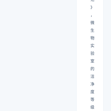
》
，
微
生
物
实
验
室
的
洁
净
度
等
级