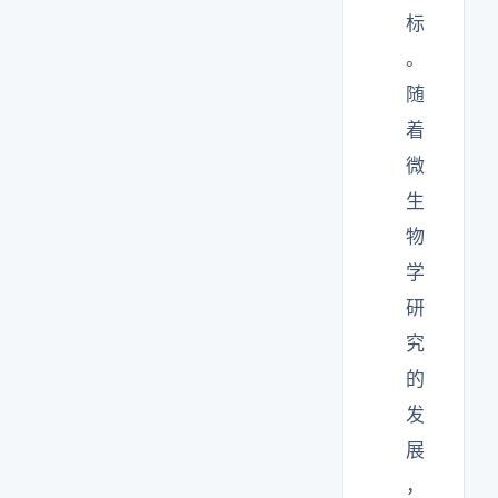
标
。
随
着
微
生
物
学
研
究
的
发
展
，