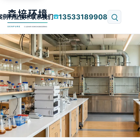
13533189908
☎
案例
行业技术
联系我们