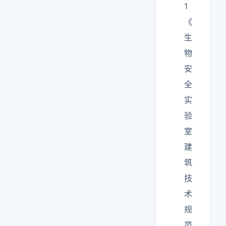
1
《
生
物
安
全
实
验
室
建
筑
技
术
规
范