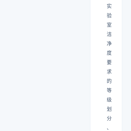
实
验
室
洁
净
度
要
求
的
等
级
划
分
、