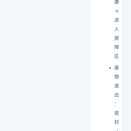
康
→
进
入
屏
障
区
废
物
退
出
：
密
封