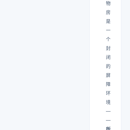
物
房
是
一
个
封
闭
的
屏
障
环
境
—
—
所