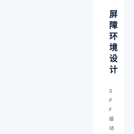
屏
障
环
境
设
计
S
P
F
级
动