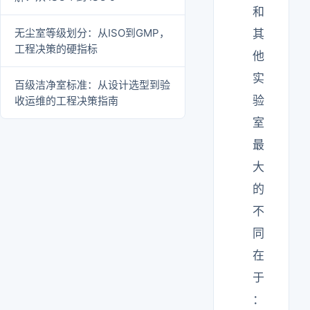
和
无尘室等级划分：从ISO到GMP，
其
工程决策的硬指标
他
实
百级洁净室标准：从设计选型到验
验
收运维的工程决策指南
室
最
大
的
不
同
在
于
：