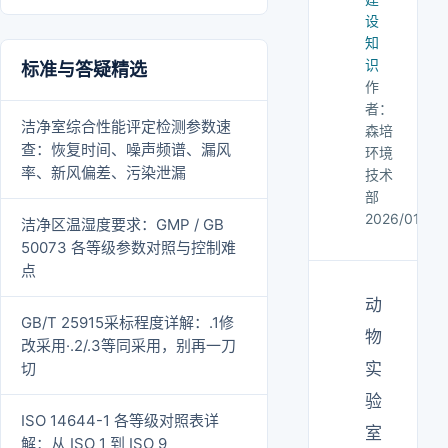
设
知
识
标准与答疑精选
作
者：
洁净室综合性能评定检测参数速
森培
查：恢复时间、噪声频谱、漏风
环境
率、新风偏差、污染泄漏
技术
部
2026/01/26
洁净区温湿度要求：GMP / GB
50073 各等级参数对照与控制难
点
动
GB/T 25915采标程度详解：.1修
物
改采用·.2/.3等同采用，别再一刀
切
实
验
ISO 14644-1 各等级对照表详
室
解：从 ISO 1 到 ISO 9