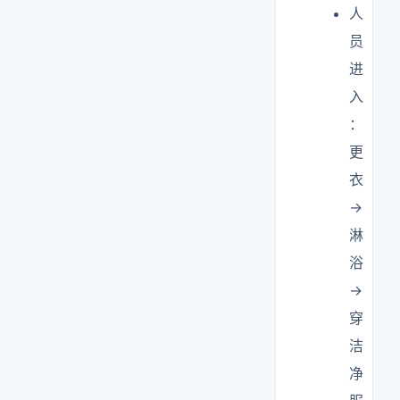
人
员
进
入
：
更
衣
→
淋
浴
→
穿
洁
净