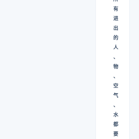
有
进
出
的
人
、
物
、
空
气
、
水
都
要