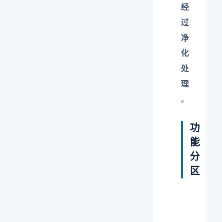
经
过
净
化
处
理
。
功
能
分
区
外部区域（
    ↓ 