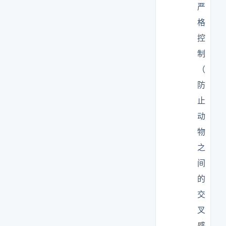
严
格
控
制
（
防
止
动
物
之
间
的
交
叉
感