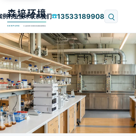
13533189908
☎
案例
行业技术
联系我们