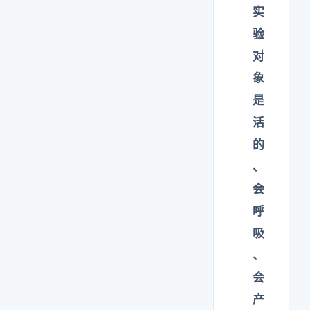
实
验
对
象
是
活
的
、
会
呼
吸
、
会
产