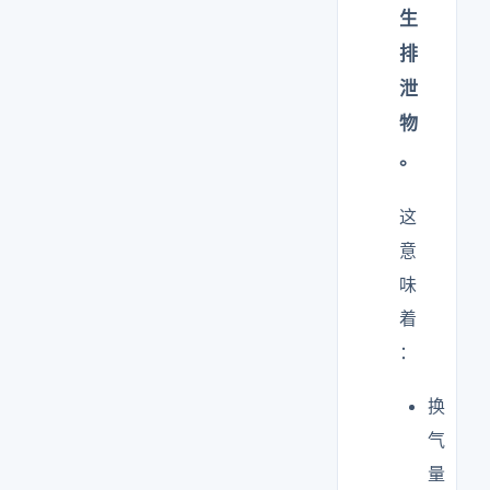
生
排
泄
物
。
这
意
味
着
：
换
气
量