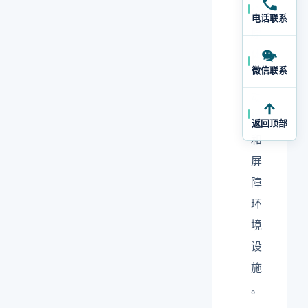
病
电话联系
原
体
微信联系
）
动
物
返回顶部
和
屏
障
环
境
设
施
。