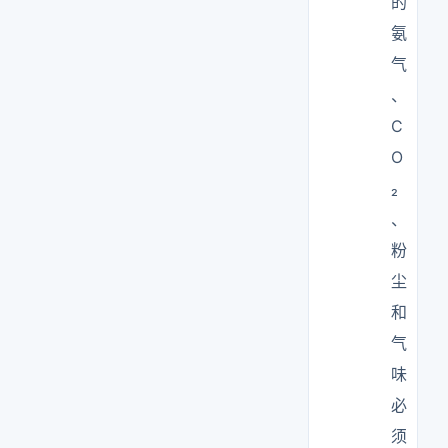
的
氨
气
、
C
O
₂
、
粉
尘
和
气
味
必
须