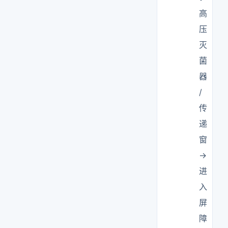
高
压
灭
菌
器
/
传
递
窗
→
进
入
屏
障