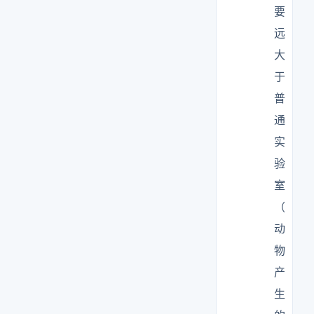
要
远
大
于
普
通
实
验
室
（
动
物
产
生