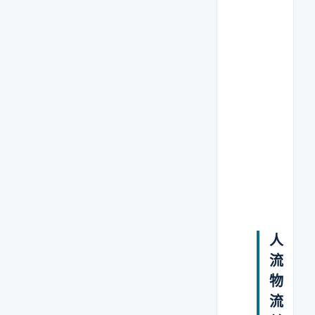
人员缓冲区
    ↓
┌──────
│ 饲养室（核
│ 实验操作室
│ 清洁走
│ 污物走
└───────
    ↓ 
外部区域（
人
流
物
流