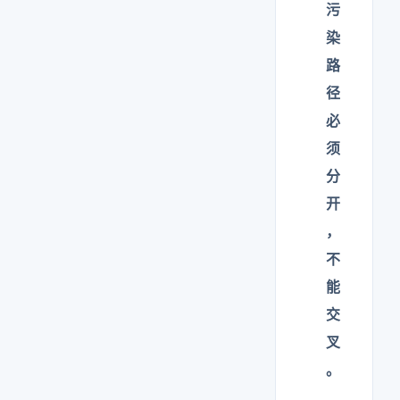
污
染
路
径
必
须
分
开
，
不
能
交
叉
。