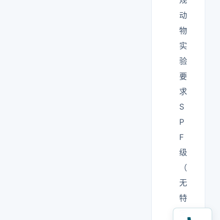
规
动
物
实
验
要
求
S
P
F
级
（
无
特
定