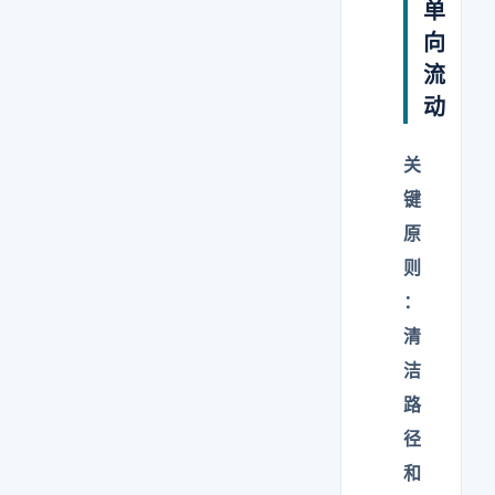
单
向
流
动
关
键
原
则
：
清
洁
路
径
和