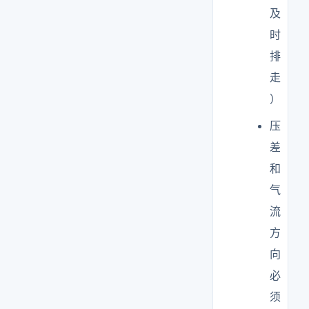
及
时
排
走
）
压
差
和
气
流
方
向
必
须