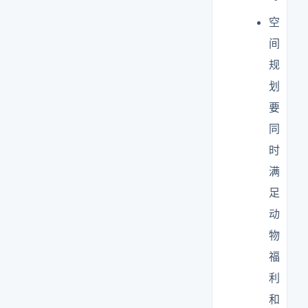
空
间
规
划
要
同
时
满
足
动
物
福
利
和