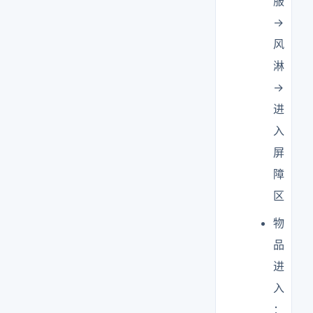
服
→
风
淋
→
进
入
屏
障
区
物
品
进
入
：