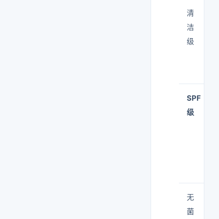
清
洁
级
SPF
级
无
菌