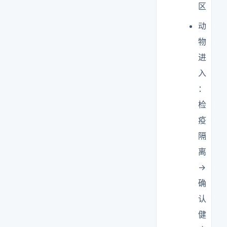
区
动
物
进
入
：
检
疫
隔
离
→
确
认
健