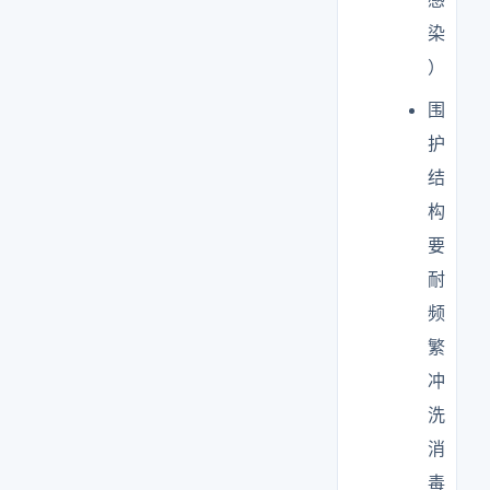
染
）
围
护
结
构
要
耐
频
繁
冲
洗
消
毒